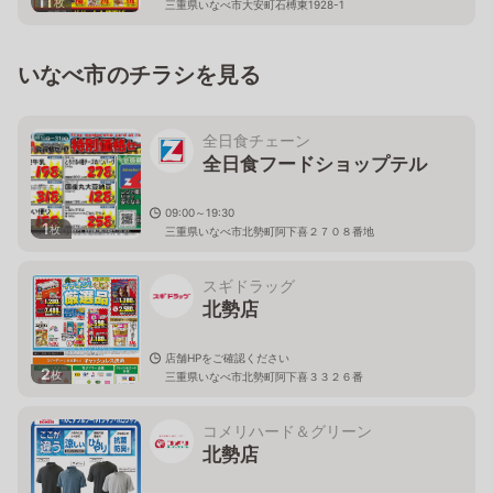
11
枚
三重県いなべ市大安町石榑東1928-1
いなべ市のチラシを見る
全日食チェーン
全日食フードショップテル
09:00～19:30
1
枚
三重県いなべ市北勢町阿下喜２７０８番地
スギドラッグ
北勢店
店舗HPをご確認ください
2
枚
三重県いなべ市北勢町阿下喜３３２６番
コメリハード＆グリーン
北勢店