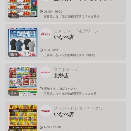
09:00～19:30
1
枚
三重県いなべ市北勢町阿下喜２７０８番地
コメリハード＆グリーン
いなべ店
9:00-20:00
48
枚
三重県いなべ市北勢町阿下喜3533番地
スギドラッグ
北勢店
店舗HPをご確認ください
2
枚
三重県いなべ市北勢町阿下喜３３２６番
スーパーセンターオークワ
いなべ店
9:00～23:00