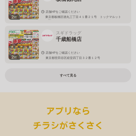
店舗HPをご確認ください
2
東京都板橋区徳丸三丁目４１番２１号 トックマルット
枚
１階
スギドラッグ
千歳船橋店
店舗HPをご確認ください
2
枚
東京都世田谷区経堂四丁目３２番１２号
すべて見る