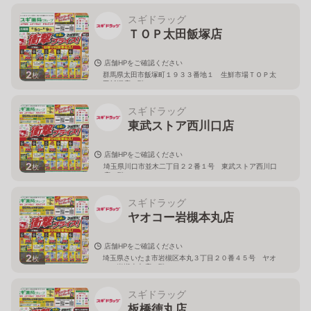
スギドラッグ
ＴＯＰ太田飯塚店
店舗HPをご確認ください
2
群馬県太田市飯塚町１９３３番地１ 生鮮市場ＴＯＰ太
枚
田飯塚店１階
スギドラッグ
東武ストア西川口店
店舗HPをご確認ください
2
埼玉県川口市並木二丁目２２番１号 東武ストア西川口
枚
店２階
スギドラッグ
ヤオコー岩槻本丸店
店舗HPをご確認ください
2
埼玉県さいたま市岩槻区本丸３丁目２０番４５号 ヤオ
枚
コー岩槻本丸店２階
スギドラッグ
板橋徳丸店