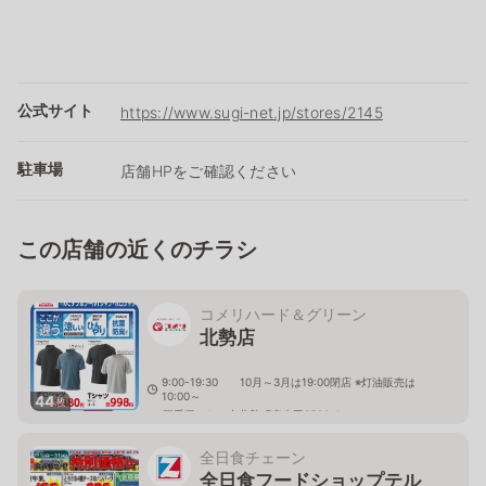
公式サイト
https://www.sugi-net.jp/stores/2145
駐車場
店舗HPをご確認ください
この店舗の近くのチラシ
コメリハード＆グリーン
北勢店
9:00-19:30 10月～3月は19:00閉店 ※灯油販売は
10:00～
44
枚
三重県いなべ市北勢町麻生田3586-1
全日食チェーン
全日食フードショップテル