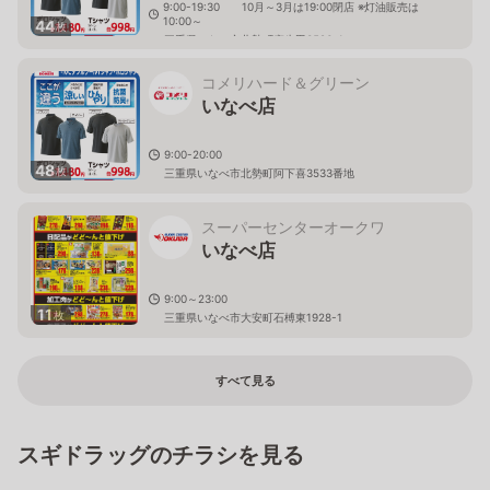
9:00-19:30 10月～3月は19:00閉店 ※灯油販売は
10:00～
44
枚
三重県いなべ市北勢町麻生田3586-1
コメリハード＆グリーン
いなべ店
9:00-20:00
48
枚
三重県いなべ市北勢町阿下喜3533番地
スーパーセンターオークワ
いなべ店
9:00～23:00
11
枚
三重県いなべ市大安町石榑東1928-1
すべて見る
スギドラッグのチラシを見る