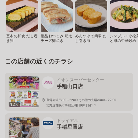
基本の和食 だし巻
絶品おつまみ 明太
めんつゆで簡単 だ
シンプル！小松
き卵
チーズ卵焼き
し巻き卵
と卵の中華炒め
この店舗の近くのチラシ
イオンスーパーセンター
手稲山口店
直営売場/8:00～22:00 その他の売場/9:00～22:00
12
枚
北海道札幌市手稲区明日風6丁目1-1
トライアル
手稲星置店