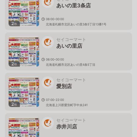
あいの里3条店
06:00-00:00
2
枚
北海道札幌市北区あいの里3条5丁目13番1号
セイコーマート
あいの里店
06:00-00:00
2
枚
北海道札幌市北区あいの里4条5丁目
セイコーマート
愛別店
07:00-22:00
2
枚
北海道上川郡愛別町字中央241
セイコーマート
赤井川店