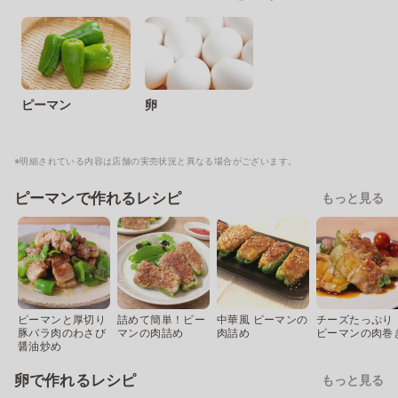
ピーマン
卵
※明細されている内容は店舗の実売状況と異なる場合がございます。
ピーマンで作れるレシピ
もっと見る
ピーマンと厚切り
詰めて簡単！ピー
中華風 ピーマンの
チーズたっぷり
豚バラ肉のわさび
マンの肉詰め
肉詰め
ピーマンの肉巻
醤油炒め
卵で作れるレシピ
もっと見る