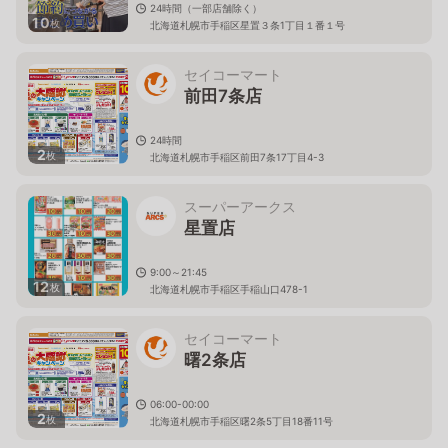
24時間（一部店舗除く）
10
枚
北海道札幌市手稲区星置３条1丁目１番１号
セイコーマート
前田7条店
24時間
2
枚
北海道札幌市手稲区前田7条17丁目4-3
スーパーアークス
星置店
9:00～21:45
12
枚
北海道札幌市手稲区手稲山口478-1
セイコーマート
曙2条店
06:00-00:00
2
枚
北海道札幌市手稲区曙2条5丁目18番11号