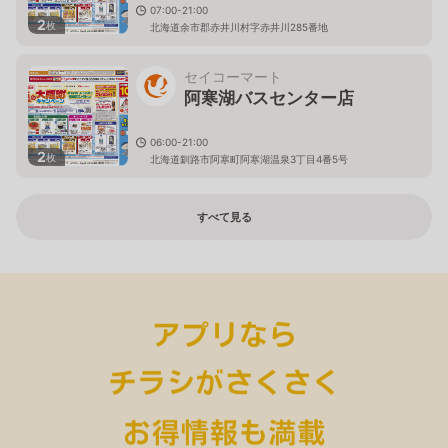
07:00-21:00
2
枚
北海道余市郡赤井川村字赤井川285番地
セイコーマート
阿寒湖バスセンター店
06:00-21:00
2
枚
北海道釧路市阿寒町阿寒湖温泉3丁目4番5号
すべて見る