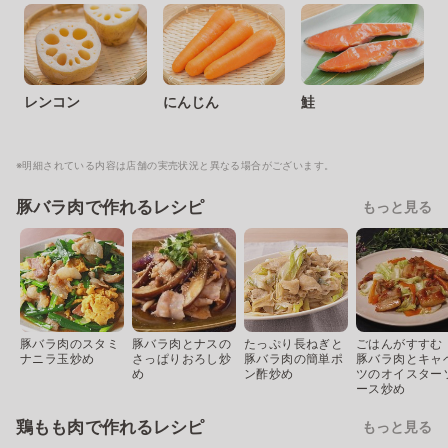
レンコン
にんじん
鮭
※明細されている内容は店舗の実売状況と異なる場合がございます。
豚バラ肉で作れるレシピ
もっと見る
豚バラ肉のスタミ
豚バラ肉とナスの
たっぷり長ねぎと
ごはんがすすむ
ナニラ玉炒め
さっぱりおろし炒
豚バラ肉の簡単ポ
豚バラ肉とキャ
め
ン酢炒め
ツのオイスター
ース炒め
鶏もも肉で作れるレシピ
もっと見る