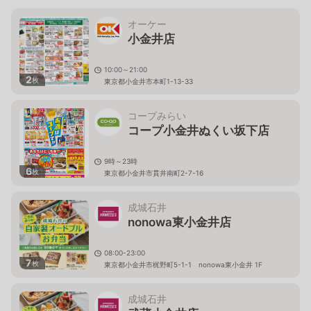
オーケー
小金井店
10:00～21:00
2
枚
東京都小金井市本町1-13-33
コープみらい
コープ小金井ぬくい坂下店
9時～23時
6
枚
東京都小金井市貫井南町2-7-16
成城石井
nonowa東小金井店
08:00-23:00
7
枚
東京都小金井市梶野町5-1-1 nonowa東小金井 1F
成城石井