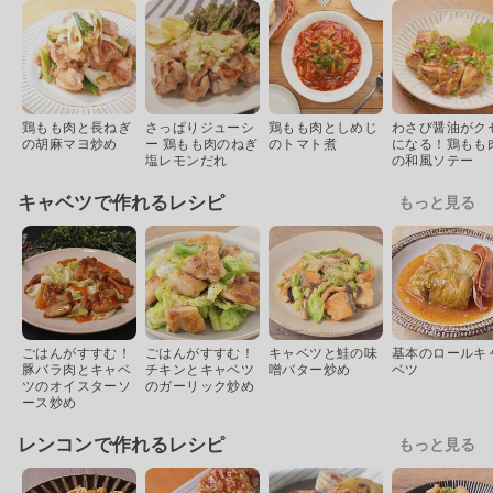
鶏もも肉と長ねぎ
さっぱりジューシ
鶏もも肉としめじ
わさび醤油がク
の胡麻マヨ炒め
ー 鶏もも肉のねぎ
のトマト煮
になる！鶏もも
塩レモンだれ
の和風ソテー
キャベツで作れるレシピ
もっと見る
ごはんがすすむ！
ごはんがすすむ！
キャベツと鮭の味
基本のロールキ
豚バラ肉とキャベ
チキンとキャベツ
噌バター炒め
ベツ
ツのオイスターソ
のガーリック炒め
ース炒め
レンコンで作れるレシピ
もっと見る