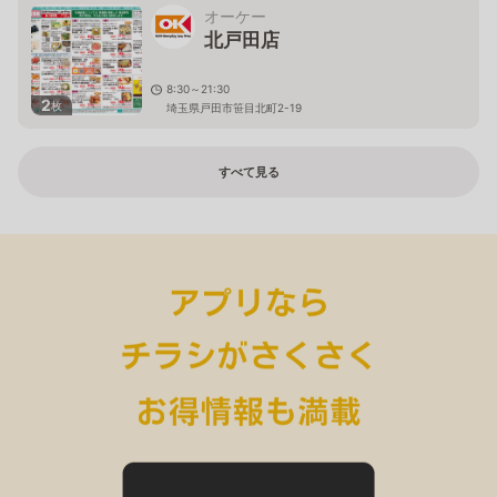
オーケー
北戸田店
8:30～21:30
2
枚
埼玉県戸田市笹目北町2-19
すべて見る