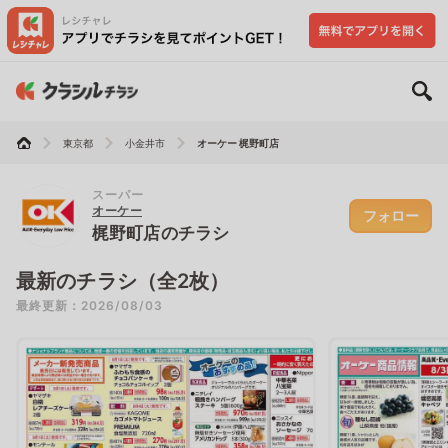
東京都
小金井市
オーケー 梶野町店
スーパー
オーケー
フォロー
梶野町店のチラシ
最新のチラシ（全2枚）
最終更新：2026/08/03