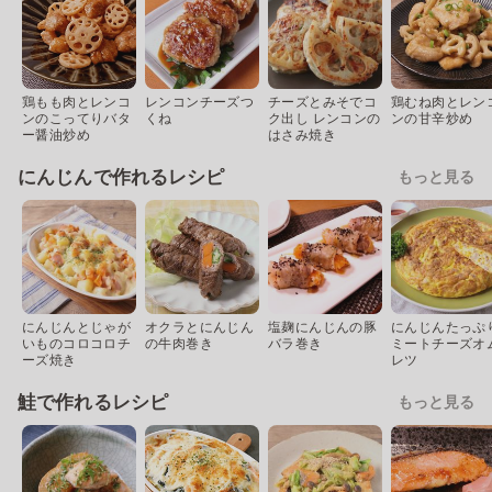
鶏もも肉とレンコ
レンコンチーズつ
チーズとみそでコ
鶏むね肉とレン
ンのこってりバタ
くね
ク出し レンコンの
ンの甘辛炒め
ー醤油炒め
はさみ焼き
にんじんで作れるレシピ
もっと見る
にんじんとじゃが
オクラとにんじん
塩麹にんじんの豚
にんじんたっぷ
いものコロコロチ
の牛肉巻き
バラ巻き
ミートチーズオ
ーズ焼き
レツ
鮭で作れるレシピ
もっと見る