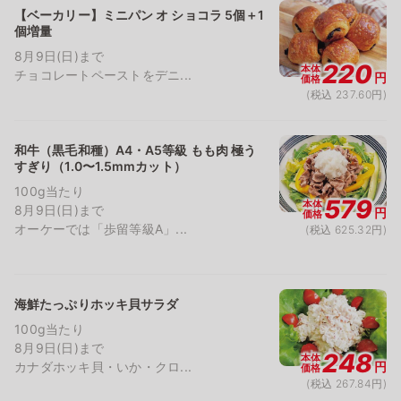
【ベーカリー】ミニパン オ ショコラ 5個＋1
個増量
8月9日(日)まで
220
本体
チョコレートペーストをデニ...
円
価格
(税込 237.60円)
和牛（黒毛和種）A4・A5等級 もも肉 極う
すぎり（1.0〜1.5mmカット）
100g当たり
579
本体
8月9日(日)まで
円
価格
オーケーでは「歩留等級A」...
(税込 625.32円)
海鮮たっぷりホッキ貝サラダ
100g当たり
8月9日(日)まで
248
本体
カナダホッキ貝・いか・クロ...
円
価格
(税込 267.84円)