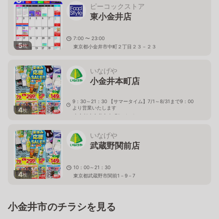
ピーコックストア
東小金井店
7:00 〜 23:00
5
枚
東京都小金井市中町２丁目２３－２３
いなげや
小金井本町店
9：30～21：30 【サマータイム】7/1～8/31まで9：00
より営業いたします
4
枚
東京都小金井市本町3－1－1
いなげや
武蔵野関前店
10：00～21：30
4
枚
東京都武蔵野市関前1－9－7
小金井市のチラシを見る