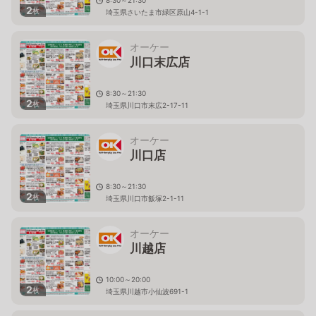
8:30～21:30
2
枚
埼玉県さいたま市緑区原山4-1-1
オーケー
川口末広店
8:30～21:30
2
枚
埼玉県川口市末広2-17-11
オーケー
川口店
8:30～21:30
2
枚
埼玉県川口市飯塚2-1-11
オーケー
川越店
10:00～20:00
2
枚
埼玉県川越市小仙波691-1