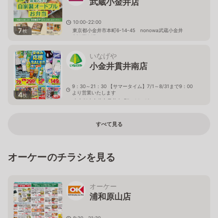
武蔵小金井店
10:00-22:00
7
東京都小金井市本町6-14-45 nonowa武蔵小金井
枚
SOUTH 1F
いなげや
小金井貫井南店
9：30～21：30 【サマータイム】7/1～8/31まで9：00
より営業いたします
4
枚
東京都小金井市貫井南町5－14－18
すべて見る
オーケーのチラシを見る
オーケー
浦和原山店