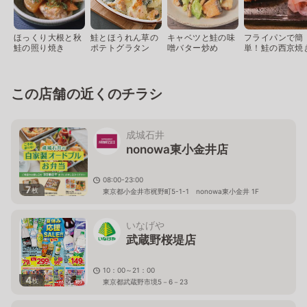
ほっくり大根と秋
鮭とほうれん草の
キャベツと鮭の味
フライパンで簡
鮭の照り焼き
ポテトグラタン
噌バター炒め
単！鮭の西京焼
この店舗の近くのチラシ
成城石井
nonowa東小金井店
08:00-23:00
7
枚
東京都小金井市梶野町5-1-1 nonowa東小金井 1F
いなげや
武蔵野桜堤店
10：00～21：00
4
枚
東京都武蔵野市境5－6－23