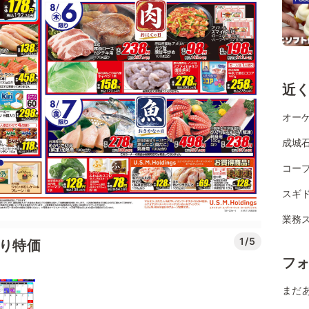
近
オー
成城
コー
スギ
業務ス
1/5
替り特価
フ
まだ