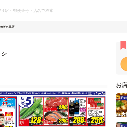
田無芝久保店
ラシ
お