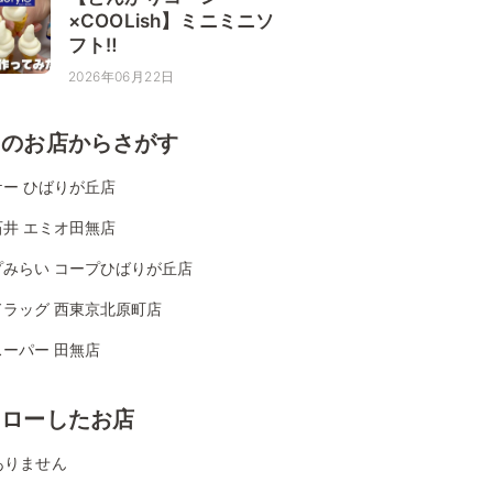
×COOLish】ミニミニソ
フト‼
2026年06月22日
くのお店からさがす
ケー ひばりが丘店
石井 エミオ田無店
プみらい コープひばりが丘店
ドラッグ 西東京北原町店
ーパー 田無店
ォローしたお店
ありません