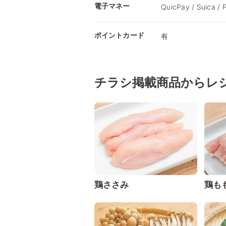
電子マネー
QuicPay / Suica / 
ポイントカード
有
チラシ掲載商品からレ
鶏ささみ
鶏も