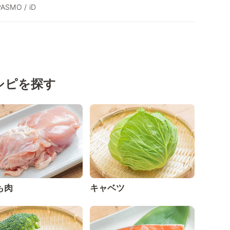
PASMO / iD
シピを探す
も肉
キャベツ