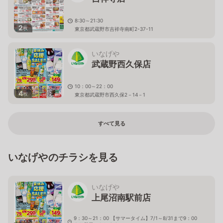
8:30～21:30
2
枚
東京都武蔵野市吉祥寺南町2-37-11
いなげや
武蔵野西久保店
10：00～22：00
4
枚
東京都武蔵野市西久保2－14－1
すべて見る
いなげやのチラシを見る
いなげや
上尾沼南駅前店
9：30～21：00 【サマータイム】7/1～8/31まで9：00