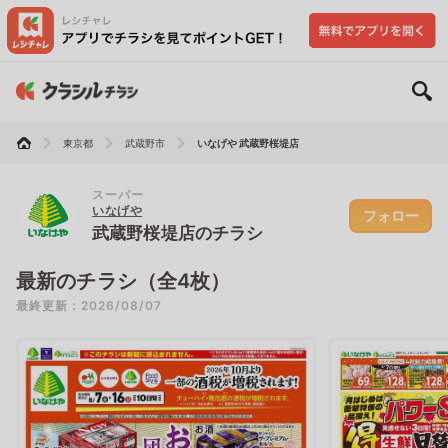
東京都
武蔵野市
いなげや 武蔵野桜堤店
スーパー
いなげや
フォロー
武蔵野桜堤店のチラシ
最新のチラシ（全4枚）
最終更新：2026/08/07