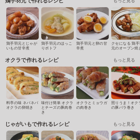
鶏手羽元で作れるレシピ
もっと見る
鶏手羽元とじゃが
鶏手羽元のほっこ
鶏手羽元と卵の甘
クセになる 鶏手
いもの甘辛煮
りポトフ
辛煮
元のオーブン焼
オクラで作れるレシピ
もっと見る
料亭の味 ネバネバ
味付け簡単 オクラ
オクラとミョウガ
照りうま！オク
オクラの卵焼き
とチーズの豚肉巻
の肉巻き
の豚バラ巻き
き
じゃがいもで作れるレシピ
もっと見る