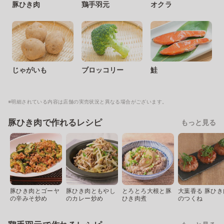
豚ひき肉
鶏手羽元
オクラ
じゃがいも
ブロッコリー
鮭
※明細されている内容は店舗の実売状況と異なる場合がございます。
豚ひき肉で作れるレシピ
もっと見る
豚ひき肉とゴーヤ
豚ひき肉ともやし
とろとろ大根と豚
大葉香る 豚ひき
の辛みそ炒め
のカレー炒め
ひき肉煮
のつくね