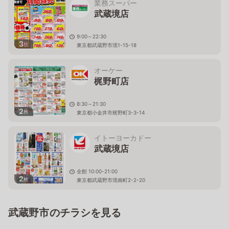
業務スーパー
武蔵境店
9:00～22:30
3
枚
東京都武蔵野市境1-15-18
オーケー
梶野町店
8:30～21:30
2
枚
東京都小金井市梶野町3-3-14
イトーヨーカドー
武蔵境店
全館 10:00-21:00
2
枚
東京都武蔵野市境南町2-2-20
武蔵野市のチラシを見る