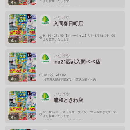
より営業いたします
4
枚
埼玉県上尾市原市中1－1－8
いなげや
入間春日町店
9：30～21：00 【サマータイム】7/1～8/31まで9：00
より営業いたします
4
枚
埼玉県入間市春日町1－4－15
いなげや
ina21西武入間ペペ店
10：00～21：00
4
枚
埼玉県入間市河原町2－1西武入間ペペ内
いなげや
浦和ときわ店
10：00～21：30 【サマータイム】7/1～8/31まで9：30
より営業いたします
4
枚
埼玉県さいたま市浦和区常盤5－1－3