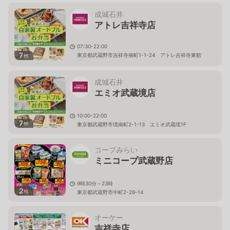
成城石井
アトレ吉祥寺店
07:30-22:00
7
東京都武蔵野市吉祥寺南町1-1-24 アトレ吉祥寺東館
枚
1F
成城石井
エミオ武蔵境店
10:00-22:00
7
枚
東京都武蔵野市境南町2-1-13 エミオ武蔵境1F
コープみらい
ミニコープ武蔵野店
9時30分～23時
2
枚
東京都武蔵野市中町2-29-14
オーケー
吉祥寺店