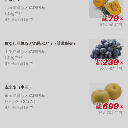
北海道産などの国内産
100g当り
79
本体
8月9日(日)まで
円
価格
(税込 85.32円)
種なし巨峰などの黒ぶどう（計量販売）
山梨県産などの国内産
100g当り
239
本体
8月9日(日)まで
円
価格
(税込 258.12円)
幸水梨（中玉）
福岡県産などの国内産
1パック（2コ入）
699
本体
8月9日(日)まで
円
価格
(税込 754.92円)