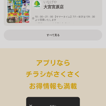
いなげや
大宮宮原店
10：00～21：00 【サマータイム】7/1～8/31まで9：30
より営業いたします
4
枚
埼玉県さいたま市北区奈良町106－1
すべて見る