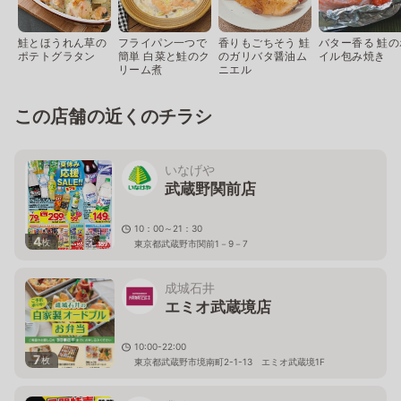
鮭とほうれん草の
フライパン一つで
香りもごちそう 鮭
バター香る 鮭の
ポテトグラタン
簡単 白菜と鮭のク
のガリバタ醤油ム
イル包み焼き
リーム煮
ニエル
この店舗の近くのチラシ
いなげや
武蔵野関前店
10：00～21：30
4
枚
東京都武蔵野市関前1－9－7
成城石井
エミオ武蔵境店
10:00-22:00
7
枚
東京都武蔵野市境南町2-1-13 エミオ武蔵境1F