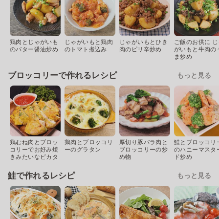
鶏肉とじゃがいも
じゃがいもと鶏肉
じゃがいもとひき
ご飯のお供に じ
のバター醤油炒め
のトマト煮込み
肉のピリ辛炒め
がいもと牛肉の
ま炒め
ブロッコリーで作れるレシピ
もっと見る
鶏むね肉とブロッ
鶏肉とブロッコリ
厚切り豚バラ肉と
鮭とブロッコリ
コリーでお好み焼
ーのグラタン
ブロッコリーの炒
のハニーマスタ
きみたいなピカタ
め物
ド炒め
鮭で作れるレシピ
もっと見る