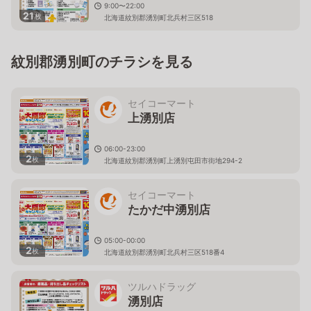
9:00〜22:00
21
枚
北海道紋別郡湧別町北兵村三区518
紋別郡湧別町のチラシを見る
セイコーマート
上湧別店
06:00-23:00
2
枚
北海道紋別郡湧別町上湧別屯田市街地294-2
セイコーマート
たかだ中湧別店
05:00-00:00
2
枚
北海道紋別郡湧別町北兵村三区518番4
ツルハドラッグ
湧別店