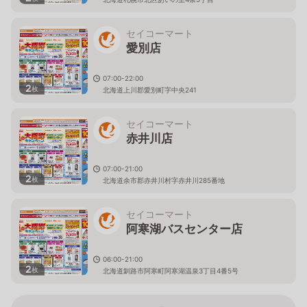
セイコーマート
愛別店
07:00-22:00
2
枚
北海道上川郡愛別町字中央241
セイコーマート
赤井川店
07:00-21:00
2
枚
北海道余市郡赤井川村字赤井川285番地
セイコーマート
阿寒湖バスセンター店
06:00-21:00
2
枚
北海道釧路市阿寒町阿寒湖温泉3丁目4番5号