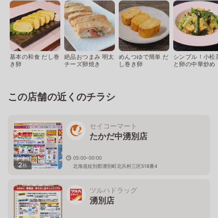
基本の和食 だし巻
絶品おつまみ 明太
めんつゆで簡単 だ
シンプル！小松
き卵
チーズ卵焼き
し巻き卵
と卵の中華炒め
この店舗の近くのチラシ
セイコーマート
たかだ中湧別店
05:00-00:00
2
枚
北海道紋別郡湧別町北兵村三区518番4
ツルハドラッグ
湧別店