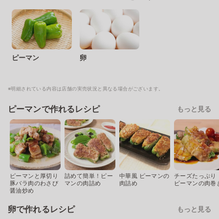
ピーマン
卵
※明細されている内容は店舗の実売状況と異なる場合がございます。
ピーマンで作れるレシピ
もっと見る
ピーマンと厚切り
詰めて簡単！ピー
中華風 ピーマンの
チーズたっぷり
豚バラ肉のわさび
マンの肉詰め
肉詰め
ピーマンの肉巻
醤油炒め
卵で作れるレシピ
もっと見る