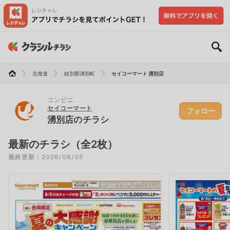
北海道
紋別郡湧別町
セイコーマート 湧別店
コンビニ
セイコーマート
フォロー
湧別店のチラシ
最新のチラシ（全2枚）
最終更新：2026/08/05