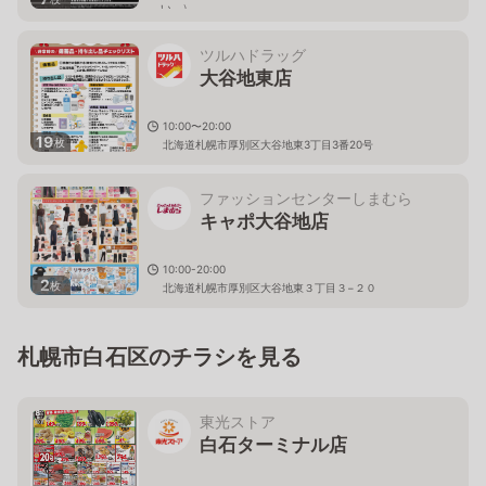
い。）
北海道札幌市厚別区大谷地東2-1-7
ツルハドラッグ
大谷地東店
10:00〜20:00
19
枚
北海道札幌市厚別区大谷地東3丁目3番20号
ファッションセンターしまむら
キャポ大谷地店
10:00-20:00
2
枚
北海道札幌市厚別区大谷地東３丁目３−２０
札幌市白石区のチラシを見る
東光ストア
白石ターミナル店