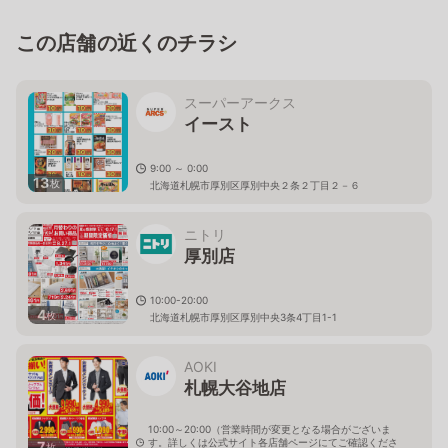
この店舗の近くのチラシ
スーパーアークス
イースト
9:00 ～ 0:00
13
枚
北海道札幌市厚別区厚別中央２条２丁目２－６
ニトリ
厚別店
10:00-20:00
4
枚
北海道札幌市厚別区厚別中央3条4丁目1-1
AOKI
札幌大谷地店
10:00～20:00（営業時間が変更となる場合がございま
す。詳しくは公式サイト各店舗ページにてご確認くださ
7
枚