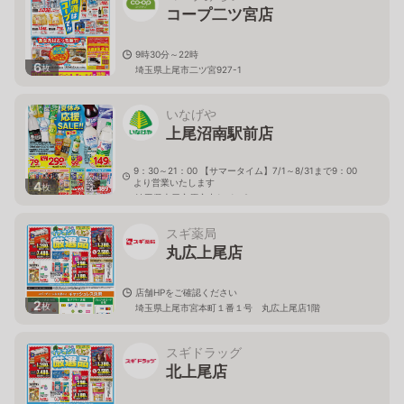
コープ二ツ宮店
9時30分～22時
6
枚
埼玉県上尾市二ツ宮927-1
いなげや
上尾沼南駅前店
9：30～21：00 【サマータイム】7/1～8/31まで9：00
より営業いたします
4
枚
埼玉県上尾市原市中1－1－8
スギ薬局
丸広上尾店
店舗HPをご確認ください
2
枚
埼玉県上尾市宮本町１番１号 丸広上尾店1階
スギドラッグ
北上尾店