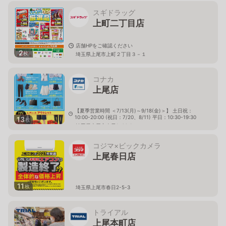
スギドラッグ
上町二丁目店
店舗HPをご確認ください
2
枚
埼玉県上尾市上町２丁目３－１
コナカ
上尾店
【夏季営業時間 ＜7/13(月)～9/18(金)＞】 土日祝：
10:00-20:00 (祝日：7/20、8/11) 平日：10:30-19:30
13
枚
埼玉県上尾市春日1-44-1
コジマ×ビックカメラ
上尾春日店
11
枚
埼玉県上尾市春日2-5-3
トライアル
上尾本町店