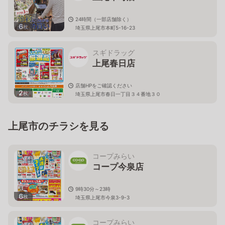
24時間（一部店舗除く）
6
枚
埼玉県上尾市本町5-16-23
スギドラッグ
上尾春日店
店舗HPをご確認ください
2
枚
埼玉県上尾市春日一丁目３４番地３０
上尾市のチラシを見る
コープみらい
コープ今泉店
9時30分～23時
6
枚
埼玉県上尾市今泉3-9-3
コープみらい