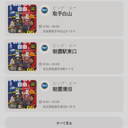
ビッグ・エー
取手白山
4:00～26:00
7
枚
茨城県取手市白山5-13-3
ビッグ・エー
朝霞駅東口
8:00～24:00
7
枚
埼玉県朝霞市仲町1-1-5
ビッグ・エー
朝霞溝沼
8:00～23:00
7
枚
埼玉県朝霞市溝沼5-19-5
すべて見る