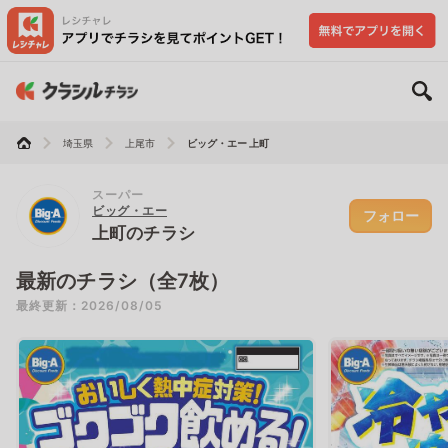
埼玉県
上尾市
ビッグ・エー 上町
スーパー
ビッグ・エー
フォロー
上町のチラシ
最新のチラシ（全7枚）
最終更新：2026/08/05