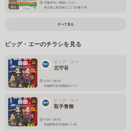
店舗HPをご確認ください
2
枚
埼玉県上尾市緑丘三丁目4番27号
すべて見る
ビッグ・エーのチラシを見る
ビッグ・エー
北守谷
3:00～26:00
7
枚
茨城県守谷市薬師台1-1-1
ビッグ・エー
取手青柳
4:00～26:00
7
枚
茨城県取手市青柳1-1-46