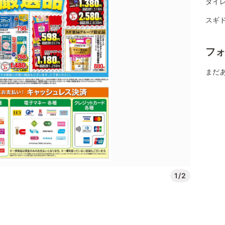
ダイ
スギド
フ
まだ
1/2