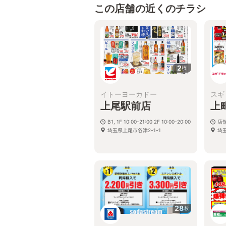
この店舗の近くのチラシ
2
枚
イトーヨーカドー
スギ
上尾駅前店
上
B1, 1F 10:00-21:00 2F 10:00-20:00
店
埼玉県上尾市谷津2-1-1
埼
28
枚