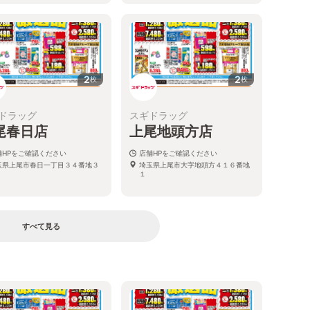
2
2
枚
枚
ドラッグ
スギドラッグ
尾春日店
上尾地頭方店
舗HPをご確認ください
店舗HPをご確認ください
玉県上尾市春日一丁目３４番地３
埼玉県上尾市大字地頭方４１６番地
１
すべて見る