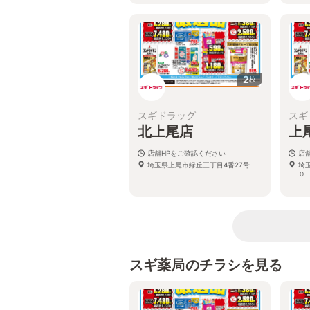
2
枚
スギドラッグ
スギ
北上尾店
上
店舗HPをご確認ください
店
埼玉県上尾市緑丘三丁目4番27号
埼
０
スギ薬局のチラシを見る