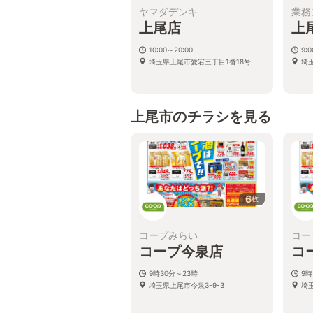
ヤマダデンキ
業務
上尾店
上
10:00～20:00
9:
埼玉県上尾市愛宕三丁目1番18号
埼玉
上尾市のチラシを見る
6
枚
コープみらい
コー
コープ今泉店
コ
9時30分～23時
9時
埼玉県上尾市今泉3-9-3
埼玉