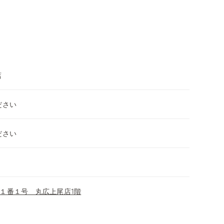
店
ださい
ださい
１番１号 丸広上尾店1階