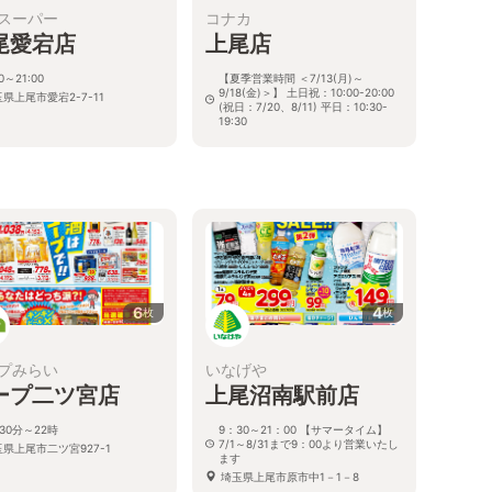
スーパー
コナカ
尾愛宕店
上尾店
00～21:00
【夏季営業時間 ＜7/13(月)～
9/18(金)＞】 土日祝：10:00-20:00
県上尾市愛宕2-7-11
(祝日：7/20、8/11) 平日：10:30-
19:30
埼玉県上尾市春日1-44-1
6
4
枚
枚
プみらい
いなげや
ープ二ツ宮店
上尾沼南駅前店
30分～22時
9：30～21：00 【サマータイム】
7/1～8/31まで9：00より営業いたし
県上尾市二ツ宮927-1
ます
埼玉県上尾市原市中1－1－8