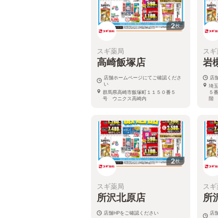
2
枚
スギ薬局
スギ
高崎飯塚店
岩
店舗ホームページにてご確認くださ
店
い
埼
群馬県高崎市飯塚町１１５０番５
５
号 ウニクス高崎内
階
2
枚
スギ薬局
スギ
所沢北原店
所
店舗HPをご確認ください
店