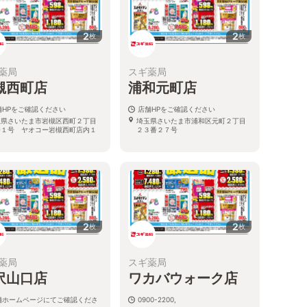
2
2
枚
枚
薬局
スギ薬局
槻西町店
浦和元町店
舗HPをご確認ください
店舗HPをご確認ください
玉県さいたま市岩槻区西町２丁目
埼玉県さいたま市浦和区元町２丁目
番１号 ヤオコー岩槻西町店内１
２３番２７号
2
2
枚
枚
薬局
スギ薬局
沢山口店
ワカバウォーク店
舗ホームページにてご確認くださ
0900-2200,