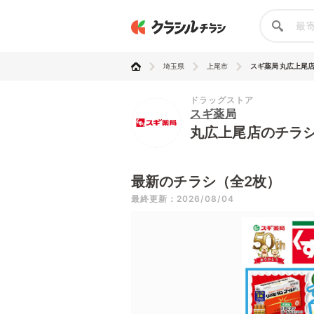
埼玉県
上尾市
スギ薬局 丸広上尾
ドラッグストア
スギ薬局
丸広上尾店のチラ
最新のチラシ（全2枚）
最終更新：2026/08/04