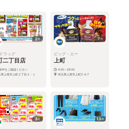
2
7
枚
枚
ドラッグ
ビッグ・エー
町二丁目店
上町
舗HPをご確認ください
4:00～26:00
玉県上尾市上町２丁目３－１
埼玉県上尾市上町2-4-7
3
13
枚
枚