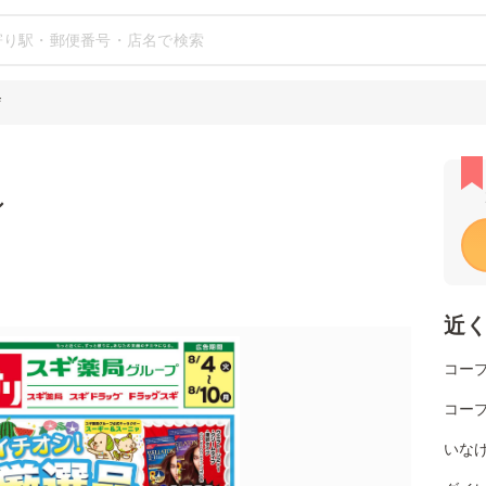
店
シ
近
コー
コー
いな