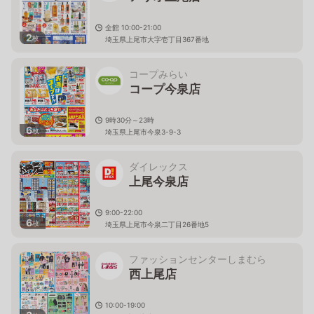
全館 10:00-21:00
2
枚
埼玉県上尾市大字壱丁目367番地
コープみらい
コープ今泉店
9時30分～23時
6
枚
埼玉県上尾市今泉3-9-3
ダイレックス
上尾今泉店
9:00-22:00
6
枚
埼玉県上尾市今泉二丁目26番地5
ファッションセンターしまむら
西上尾店
10:00-19:00