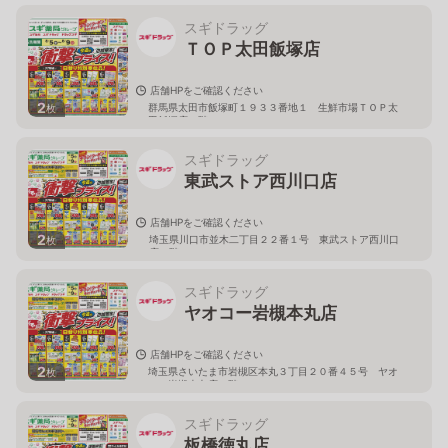
スギドラッグ
ＴＯＰ太田飯塚店
店舗HPをご確認ください
2
群馬県太田市飯塚町１９３３番地１ 生鮮市場ＴＯＰ太
枚
田飯塚店１階
スギドラッグ
東武ストア西川口店
店舗HPをご確認ください
2
埼玉県川口市並木二丁目２２番１号 東武ストア西川口
枚
店２階
スギドラッグ
ヤオコー岩槻本丸店
店舗HPをご確認ください
2
埼玉県さいたま市岩槻区本丸３丁目２０番４５号 ヤオ
枚
コー岩槻本丸店２階
スギドラッグ
板橋徳丸店