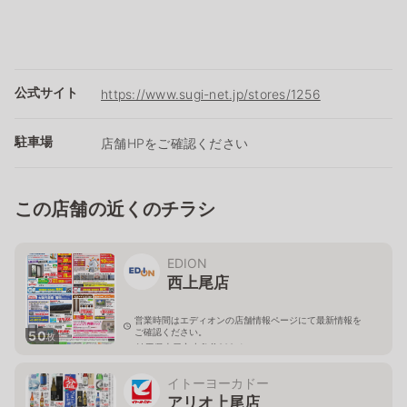
公式サイト
https://www.sugi-net.jp/stores/1256
駐車場
店舗HPをご確認ください
この店舗の近くのチラシ
EDION
西上尾店
営業時間はエディオンの店舗情報ページにて最新情報を
ご確認ください。
50
枚
埼玉県上尾市小敷谷809-1
イトーヨーカドー
アリオ上尾店