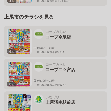
3
枚
埼玉県上尾市中分１−１０−１
上尾市のチラシを見る
コープみらい
コープ今泉店
9時30分～23時
6
枚
埼玉県上尾市今泉3-9-3
コープみらい
コープ二ツ宮店
9時30分～22時
6
枚
埼玉県上尾市二ツ宮927-1
いなげや
上尾沼南駅前店