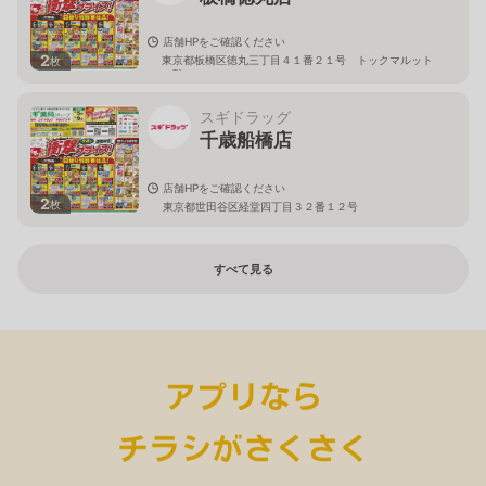
店舗HPをご確認ください
2
東京都板橋区徳丸三丁目４１番２１号 トックマルット
枚
１階
スギドラッグ
千歳船橋店
店舗HPをご確認ください
2
枚
東京都世田谷区経堂四丁目３２番１２号
すべて見る