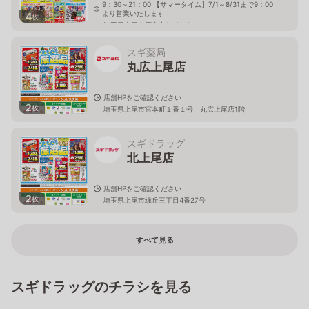
9：30～21：00 【サマータイム】7/1～8/31まで9：00
より営業いたします
4
枚
埼玉県上尾市原市中1－1－8
スギ薬局
丸広上尾店
店舗HPをご確認ください
2
枚
埼玉県上尾市宮本町１番１号 丸広上尾店1階
スギドラッグ
北上尾店
店舗HPをご確認ください
2
枚
埼玉県上尾市緑丘三丁目4番27号
すべて見る
スギドラッグのチラシを見る