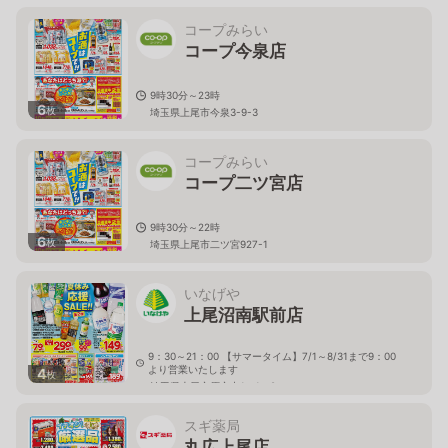
コープみらい
コープ今泉店
9時30分～23時
6
枚
埼玉県上尾市今泉3-9-3
コープみらい
コープ二ツ宮店
9時30分～22時
6
枚
埼玉県上尾市二ツ宮927-1
いなげや
上尾沼南駅前店
9：30～21：00 【サマータイム】7/1～8/31まで9：00
より営業いたします
4
枚
埼玉県上尾市原市中1－1－8
スギ薬局
丸広上尾店