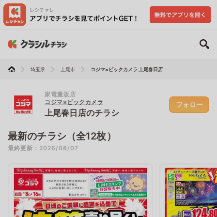
埼玉県
上尾市
コジマ×ビックカメラ 上尾春日店
家電量販店
コジマ×ビックカメラ
フォロー
上尾春日店のチラシ
最新のチラシ（全12枚）
最終更新：2026/08/07