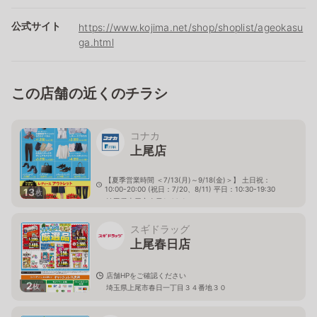
公式サイト
https://www.kojima.net/shop/shoplist/ageokasu
ga.html
この店舗の近くのチラシ
コナカ
上尾店
【夏季営業時間 ＜7/13(月)～9/18(金)＞】 土日祝：
10:00-20:00 (祝日：7/20、8/11) 平日：10:30-19:30
13
枚
埼玉県上尾市春日1-44-1
スギドラッグ
上尾春日店
店舗HPをご確認ください
2
枚
埼玉県上尾市春日一丁目３４番地３０