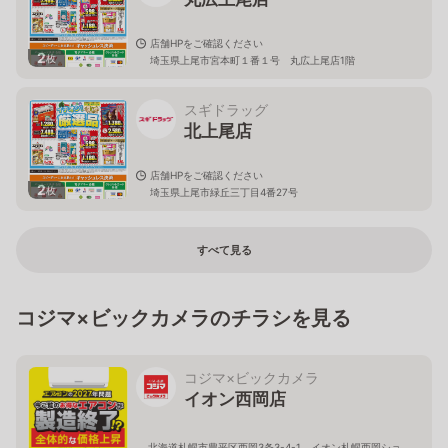
店舗HPをご確認ください
2
枚
埼玉県上尾市宮本町１番１号 丸広上尾店1階
スギドラッグ
北上尾店
店舗HPをご確認ください
2
枚
埼玉県上尾市緑丘三丁目4番27号
すべて見る
コジマ×ビックカメラのチラシを見る
コジマ×ビックカメラ
イオン西岡店
北海道札幌市豊平区西岡3条3-4-1 イオン札幌西岡ショ