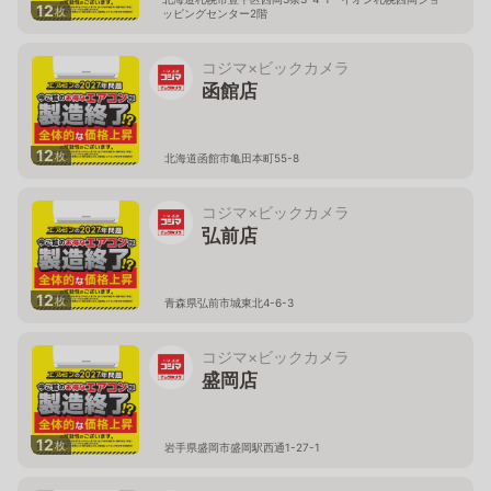
12
枚
ッピングセンター2階
コジマ×ビックカメラ
函館店
12
枚
北海道函館市亀田本町55-8
コジマ×ビックカメラ
弘前店
12
枚
青森県弘前市城東北4-6-3
コジマ×ビックカメラ
盛岡店
12
枚
岩手県盛岡市盛岡駅西通1-27-1