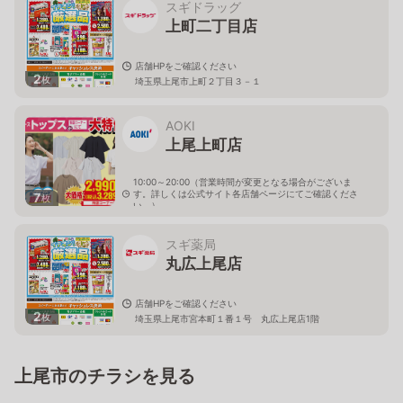
スギドラッグ
上町二丁目店
店舗HPをご確認ください
2
枚
埼玉県上尾市上町２丁目３－１
AOKI
上尾上町店
10:00～20:00（営業時間が変更となる場合がございま
す。詳しくは公式サイト各店舗ページにてご確認くださ
7
枚
い。）
埼玉県上尾市上町2-15-18
スギ薬局
丸広上尾店
店舗HPをご確認ください
2
枚
埼玉県上尾市宮本町１番１号 丸広上尾店1階
上尾市のチラシを見る