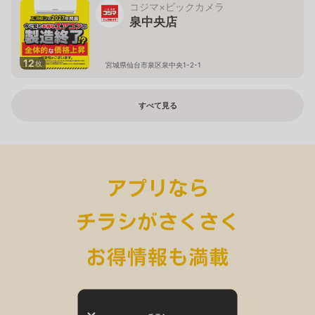
コジマ×ビックカメラ
泉中央店
12
枚
宮城県仙台市泉区泉中央1-2-1
すべて見る