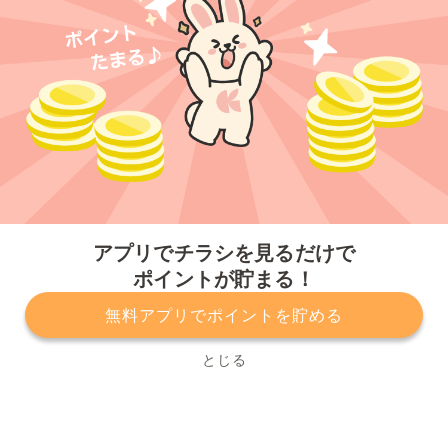
今すぐアプリをダウンロードする
アプリでチラシを見るだけで
ポイントが貯まる！
無料アプリでポイントを貯める
プライバシーポリシー
利用規約
運営会社
サービスに関してのお問い合わせ
チラシ掲載をお考えの方
とじる
Copyright© Kurashiru, Inc. All Rights Reserved.