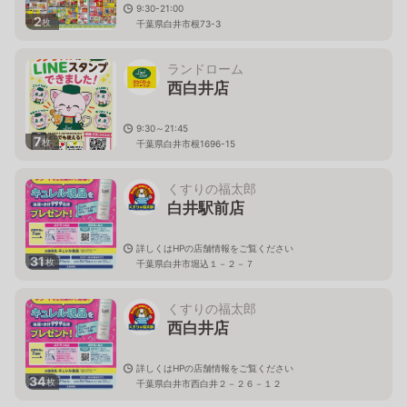
9:30-21:00
2
枚
千葉県白井市根73-3
ランドローム
西白井店
9:30～21:45
7
枚
千葉県白井市根1696-15
くすりの福太郎
白井駅前店
詳しくはHPの店舗情報をご覧ください
31
枚
千葉県白井市堀込１－２－７
くすりの福太郎
西白井店
詳しくはHPの店舗情報をご覧ください
34
枚
千葉県白井市西白井２－２６－１２