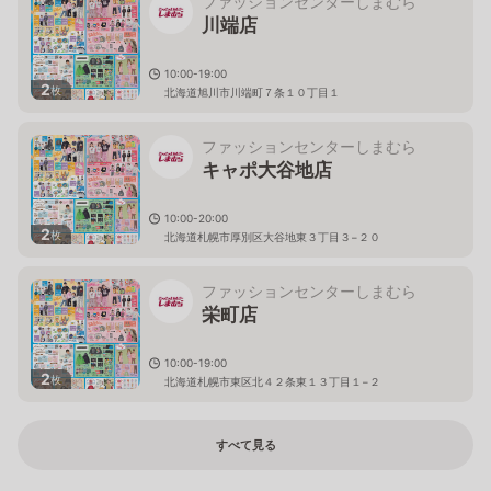
ファッションセンターしまむら
川端店
10:00-19:00
2
枚
北海道旭川市川端町７条１０丁目１
ファッションセンターしまむら
キャポ大谷地店
10:00-20:00
2
枚
北海道札幌市厚別区大谷地東３丁目３−２０
ファッションセンターしまむら
栄町店
10:00-19:00
2
枚
北海道札幌市東区北４２条東１３丁目１−２
すべて見る