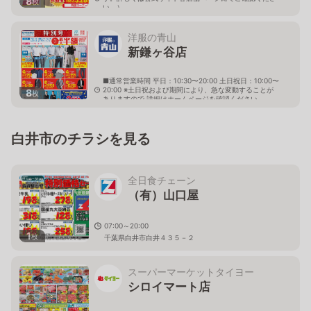
8
枚
い。）
千葉県鎌ケ谷市新鎌ケ谷4-2-12
洋服の青山
新鎌ヶ谷店
■通常営業時間 平日：10:30〜20:00 土日祝日：10:00〜
20:00 ※土日祝および期間により、急な変動することが
8
枚
ありますので 詳細はホームページを確認ください
千葉県鎌ケ谷市千葉県鎌ヶ谷市新鎌ヶ谷三丁目5番2号
白井市のチラシを見る
全日食チェーン
（有）山口屋
07:00～20:00
1
枚
千葉県白井市白井４３５－２
スーパーマーケットタイヨー
シロイマート店