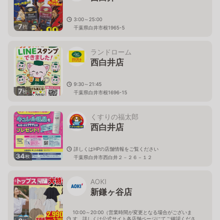
3:00～25:00
7
枚
千葉県白井市根1965-5
ランドローム
西白井店
9:30～21:45
7
枚
千葉県白井市根1696-15
くすりの福太郎
西白井店
詳しくはHPの店舗情報をご覧ください
34
枚
千葉県白井市西白井２－２６－１２
AOKI
新鎌ヶ谷店
10:00～20:00（営業時間が変更となる場合がございま
す。詳しくは公式サイト各店舗ページにてご確認くださ