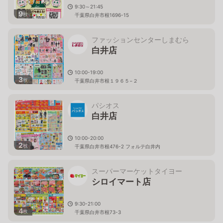
9:30～21:45
9
枚
千葉県白井市根1696-15
ファッションセンターしまむら
白井店
10:00-19:00
3
枚
千葉県白井市根１９６５−２
パシオス
白井店
10:00-20:00
2
枚
千葉県白井市根476-2 フォルテ白井内
スーパーマーケットタイヨー
シロイマート店
9:30-21:00
4
枚
千葉県白井市根73-3