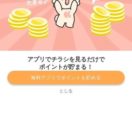
今すぐアプリをダウンロードする
アプリでチラシを見るだけで
ポイントが貯まる！
無料アプリでポイントを貯める
プライバシーポリシー
利用規約
運営会社
サービスに関してのお問い合わせ
チラシ掲載をお考えの方
とじる
Copyright© Kurashiru, Inc. All Rights Reserved.