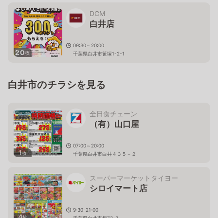
DCM
白井店
09:30～20:00
20
枚
千葉県白井市笹塚1-2-1
白井市のチラシを見る
全日食チェーン
（有）山口屋
07:00～20:00
1
枚
千葉県白井市白井４３５－２
スーパーマーケットタイヨー
シロイマート店
9:30-21:00
4
枚
千葉県白井市根73-3