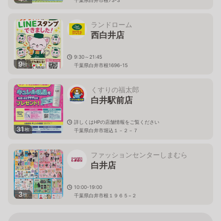
ランドローム
西白井店
9:30～21:45
9
枚
千葉県白井市根1696-15
くすりの福太郎
白井駅前店
詳しくはHPの店舗情報をご覧ください
31
枚
千葉県白井市堀込１－２－７
ファッションセンターしまむら
白井店
10:00-19:00
3
枚
千葉県白井市根１９６５−２