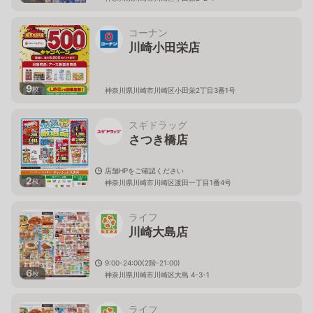
コーナン
川崎小田栄店
9
枚
神奈川県川崎市川崎区小田栄2丁目3番1号
スギドラッグ
さつき橋店
店舗HPをご確認ください
2
枚
神奈川県川崎市川崎区渡田一丁目1番4号
ライフ
川崎大島店
9:00-24:00(2階-21:00)
6
枚
神奈川県川崎市川崎区大島 4-3-1
ライフ