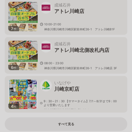
成城石井
アトレ川崎店
10:00-21:00
7
枚
神奈川県川崎市川崎区駅前本町26-1 アトレ川崎B1F
成城石井
アトレ川崎北側改札内店
08:00 - 23:00
6
枚
神奈川県川崎市川崎区駅前本町26-1 アトレ川崎店 3F
いなげや
川崎京町店
9：30～21：30 【サマータイム】7/1～8/31まで9：00
より営業いたします
4
枚
神奈川県川崎市川崎区京町2-22-1
すべて見る