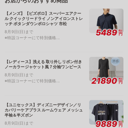
お店からのおすすめ商品
【メンズ】【ビズポロ】スーパーエアクー
ル クイックリードライ ノンアイロンストレ
ッチ ボタンダウンポロシャツ 市松
5489
税込
8月9日(日)まで
円
※特設コーナーにて特別価格...
【レディース】洗える 取り外しリボン付き
ノーカラージャケット風７分袖ワンピース
8月9日(日)まで
21890
税込
※特設コーナーにて特別価格...
円
【ユニセックス】ディズニーデザイン／リ
カバリーケアプラス ルームウェア メッシュ
半袖＆半ズボン
9889
税込
8月9日(日)まで
円