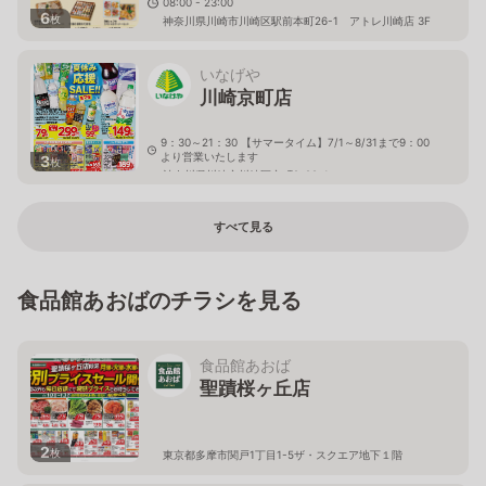
08:00 - 23:00
6
枚
神奈川県川崎市川崎区駅前本町26-1 アトレ川崎店 3F
いなげや
川崎京町店
9：30～21：30 【サマータイム】7/1～8/31まで9：00
より営業いたします
3
枚
神奈川県川崎市川崎区京町2-22-1
すべて見る
食品館あおばのチラシを見る
食品館あおば
聖蹟桜ヶ丘店
2
枚
東京都多摩市関戸1丁目1-5ザ・スクエア地下１階