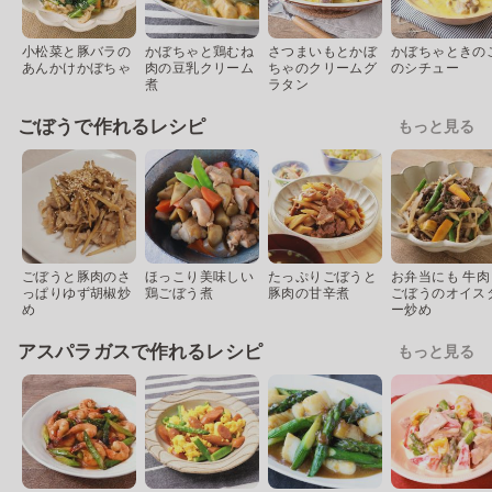
小松菜と豚バラの
かぼちゃと鶏むね
さつまいもとかぼ
かぼちゃときの
あんかけかぼちゃ
肉の豆乳クリーム
ちゃのクリームグ
のシチュー
煮
ラタン
ごぼうで作れるレシピ
もっと見る
ごぼうと豚肉のさ
ほっこり美味しい
たっぷりごぼうと
お弁当にも 牛肉
っぱりゆず胡椒炒
鶏ごぼう煮
豚肉の甘辛煮
ごぼうのオイス
め
ー炒め
アスパラガスで作れるレシピ
もっと見る