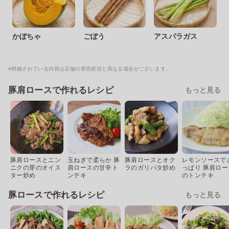
かぼちゃ
ごぼう
アスパラガス
※明細されている内容は店舗の実売状況と異なる場合がございます。
豚肩ロースで作れるレシピ
もっと見る
豚肩ロースとニン
玉ねぎで柔らか 豚
豚肩ロースとオク
レモンソースで
ニクの芽のオイス
肩ロースの甘辛ト
ラのガリバタ炒め
っぱり 豚肩ロー
ター炒め
ンテキ
のトンテキ
豚ロースで作れるレシピ
もっと見る