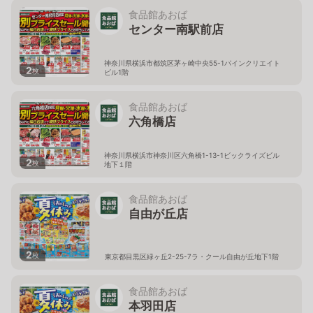
食品館あおば
センター南駅前店
神奈川県横浜市都筑区茅ヶ崎中央55-1パインクリエイト
2
枚
ビル1階
食品館あおば
六角橋店
神奈川県横浜市神奈川区六角橋1-13-1ビックライズビル
2
枚
地下１階
食品館あおば
自由が丘店
2
枚
東京都目黒区緑ヶ丘2-25-7ラ・クール自由が丘地下1階
食品館あおば
本羽田店