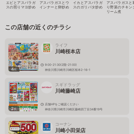
エビとアスパラガ
アスパラガスとウ
イカとアスパラガ
アスパラガスと
スの照りマヨ炒め
インナーと卵炒め
スのガリバタ炒め
り野菜のチキン
リーム煮
この店舗の近くのチラシ
ライフ
川崎桜本店
9:00-21:30(2階-21:00)
4
枚
神奈川県川崎市川崎区桜本2-16-1
スギドラッグ
川崎藤崎店
店舗HPをご確認ください
2
枚
神奈川県川崎市川崎区藤崎四丁目34番19号
コーナン
川崎小田栄店