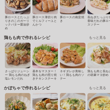
豚ロースとたっぷ
豚ロース薄切り肉
豚ロースの南蛮焼
長ねぎたっぷり
りきのこのガーリ
でミルフィーユと
き
香味だれの豚ロ
ックバター醤油炒
んかつ
スソテー
め
鶏もも肉で作れるレシピ
もっと見る
さっぱりジューシ
基本をマスター！
ネギダレが美味し
鶏もも肉と長ね
ー 鶏もも肉のねぎ
鶏もも肉の照り焼
い！鶏もも肉のソ
の胡麻マヨ炒め
塩レモンだれ
きチキンステーキ
テー
かぼちゃで作れるレシピ
もっと見る