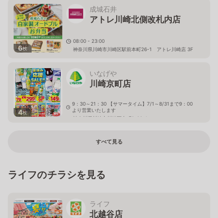
成城石井
アトレ川崎北側改札内店
08:00 - 23:00
6
枚
神奈川県川崎市川崎区駅前本町26-1 アトレ川崎店 3F
いなげや
川崎京町店
9：30～21：30 【サマータイム】7/1～8/31まで9：00
より営業いたします
4
枚
神奈川県川崎市川崎区京町2-22-1
すべて見る
ライフのチラシを見る
ライフ
北越谷店