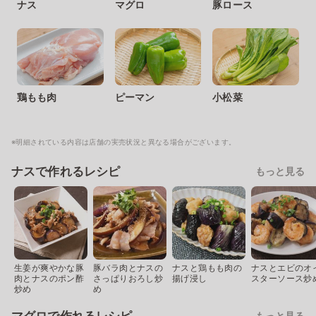
ナス
マグロ
豚ロース
鶏もも肉
ピーマン
小松菜
※明細されている内容は店舗の実売状況と異なる場合がございます。
ナスで作れるレシピ
もっと見る
生姜が爽やかな豚
豚バラ肉とナスの
ナスと鶏もも肉の
ナスとエビのオ
肉とナスのポン酢
さっぱりおろし炒
揚げ浸し
スターソース炒
炒め
め
もっと見る