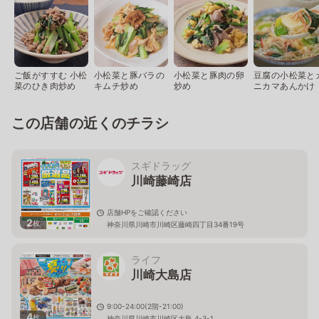
ご飯がすすむ 小松
小松菜と豚バラの
小松菜と豚肉の卵
豆腐の小松菜と
菜のひき肉炒め
キムチ炒め
炒め
ニカマあんかけ
この店舗の近くのチラシ
スギドラッグ
川崎藤崎店
店舗HPをご確認ください
2
枚
神奈川県川崎市川崎区藤崎四丁目34番19号
ライフ
川崎大島店
9:00-24:00(2階-21:00)
4
枚
神奈川県川崎市川崎区大島 4-3-1