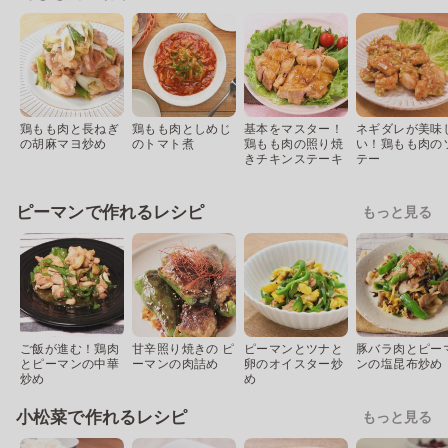
鶏もも肉と長ねぎ
鶏もも肉としめじ
基本をマスター！
ネギダレが美味
の胡麻マヨ炒め
のトマト煮
鶏もも肉の照り焼
い！鶏もも肉の
きチキンステーキ
テー
ピーマンで作れるレシピ
もっと見る
ご飯が進む！鶏肉
甘辛照り焼きの ピ
ピーマンとツナと
豚バラ肉とピー
とピーマンの中華
ーマンの肉詰め
卵のオイスター炒
ンの塩昆布炒め
炒め
め
小松菜で作れるレシピ
もっと見る