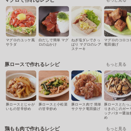
マグロで作れるレシピ
マグロのユッケ風
白だしで簡単 マグ
ねぎ塩ダレでさっ
マグロのコロコ
サラダ
ロの山かけ
ぱり マグロのレア
竜田揚げ
ステーキ
豚ロースで作れるレシピ
もっと見る
豚ロースとじゃが
豚ロースと小松菜
豚ロース肉で 簡単
豚ロースとたっ
いもの甘辛炒め
の甘辛炒め
サクサク竜田揚げ
りきのこのガー
ックバター醤油
め
鶏もも肉で作れるレシピ
もっと見る