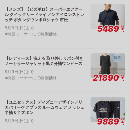
【メンズ】【ビズポロ】スーパーエアクー
ル クイックリードライ ノンアイロンストレ
ッチ ボタンダウンポロシャツ 市松
5489
税込
8月9日(日)まで
円
※特設コーナーにて特別価格...
【レディース】洗える 取り外しリボン付き
ノーカラージャケット風７分袖ワンピース
8月9日(日)まで
21890
税込
※特設コーナーにて特別価格...
円
【ユニセックス】ディズニーデザイン／リ
カバリーケアプラス ルームウェア メッシュ
半袖＆半ズボン
9889
税込
8月9日(日)まで
円