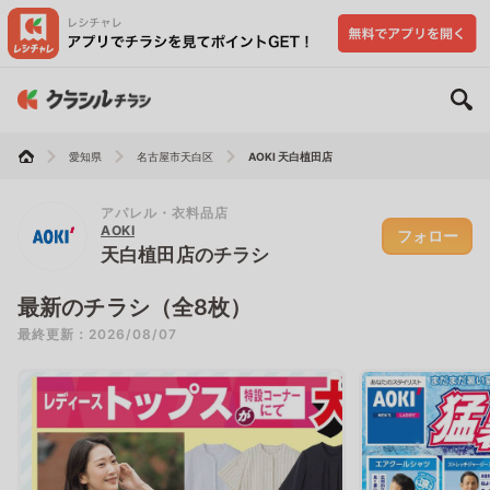
愛知県
名古屋市天白区
AOKI 天白植田店
アパレル・衣料品店
AOKI
フォロー
天白植田店のチラシ
最新のチラシ（全8枚）
最終更新：2026/08/07