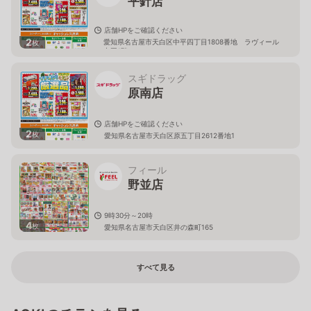
平針店
店舗HPをご確認ください
2
愛知県名古屋市天白区中平四丁目1808番地 ラヴィール
枚
中平1階
スギドラッグ
原南店
店舗HPをご確認ください
2
枚
愛知県名古屋市天白区原五丁目2612番地1
フィール
野並店
9時30分～20時
4
枚
愛知県名古屋市天白区井の森町165
すべて見る