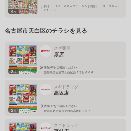
平日 １０：００～２１：００ 日曜日 ９：３０～
２１：００
4
枚
愛知県名古屋市天白区井口一丁目1601番地
名古屋市天白区のチラシを見る
スギ薬局
原店
店舗HPをご確認ください
2
枚
愛知県名古屋市天白区原２丁目６０６
スギドラッグ
高坂店
店舗HPをご確認ください
2
枚
愛知県名古屋市天白区高坂町２０７
スギドラッグ