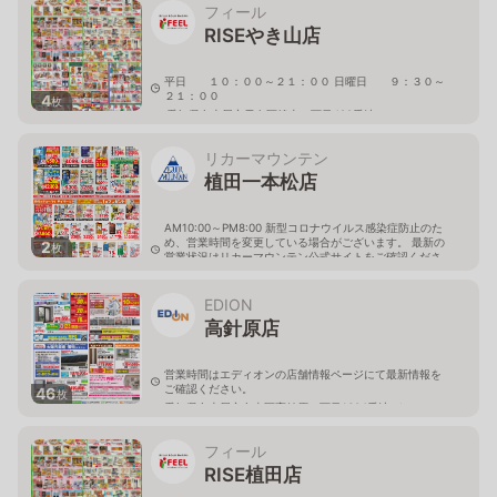
フィール
RISEやき山店
平日 １０：００～２１：００ 日曜日 ９：３０～
２１：００
4
枚
愛知県名古屋市天白区焼山一丁目422番地
リカーマウンテン
植田一本松店
AM10:00～PM8:00 新型コロナウイルス感染症防止のた
め、営業時間を変更している場合がございます。 最新の
2
枚
営業状況はリカーマウンテン公式サイトをご確認くださ
い。
愛知県名古屋市天白区一本松2丁目507
EDION
高針原店
営業時間はエディオンの店舗情報ページにて最新情報を
ご確認ください。
46
枚
愛知県名古屋市名東区高針原二丁目1604番地 イオンス
タイル高針店2階
フィール
RISE植田店