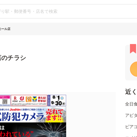
ンモール店
店のチラシ
近
全日
アピタ
ピアゴ