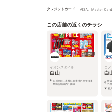
クレジットカード
VISA、Master Car
この店舗の近くのチラシ
2
枚
イオンスタイル
コメ
白山
白
石川県白山市横江町土地区画整理事
9:
業施行地区内１街区
7:
石