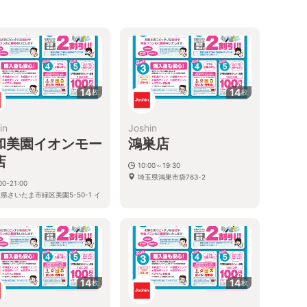
14
14
枚
枚
in
Joshin
和美園イオンモー
鴻巣店
店
10:00～19:30
埼玉県鴻巣市袋763-2
00-21:00
県さいたま市緑区美園5-50-1 イ
モール浦和美園1F
14
14
枚
枚