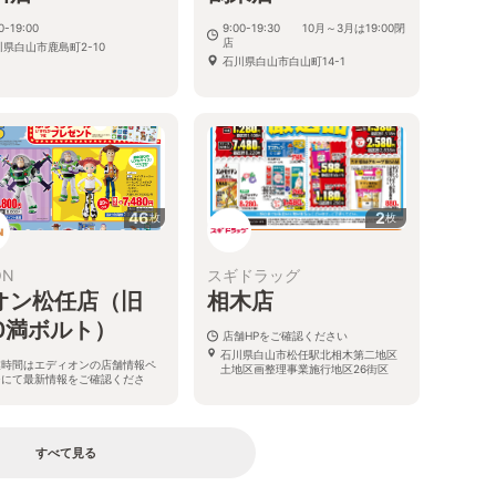
0-19:00
9:00-19:30 10月～3月は19:00閉
店
川県白山市鹿島町2-10
石川県白山市白山町14-1
46
2
枚
枚
ON
スギドラッグ
オン松任店（旧
相木店
00満ボルト）
店舗HPをご確認ください
石川県白山市松任駅北相木第二地区
業時間はエディオンの店舗情報ペ
土地区画整理事業施行地区26街区
ジにて最新情報をご確認くださ
。
県白山市平松町102-1
すべて見る