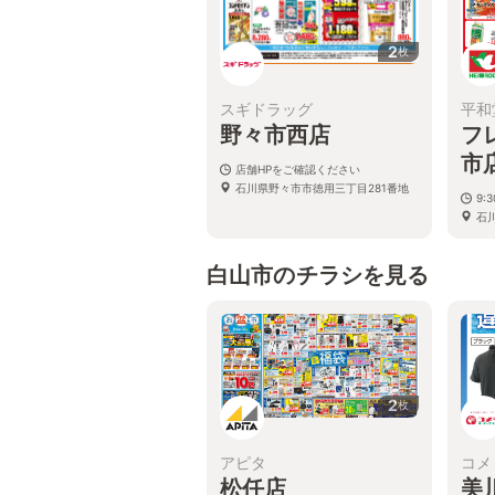
2
枚
スギドラッグ
平和
野々市西店
フ
市
店舗HPをご確認ください
石川県野々市市徳用三丁目281番地
9:3
石
地
白山市のチラシを見る
2
枚
アピタ
コメ
松任店
美