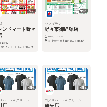
5
31
枚
枚
堂
ヤマダデンキ
レンドマート野々
野々市御経塚店
店
10:00～21:00
石川県野々市市御経塚二丁目92番
0-21:00
川県野々市市二日市四丁目143番
45
45
枚
枚
リハード＆グリーン
コメリハード＆グリーン
川店
鶴来店