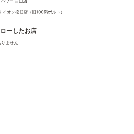
パワー 白山店
ON イオン松任店（旧100満ボルト）
ォローしたお店
ありません