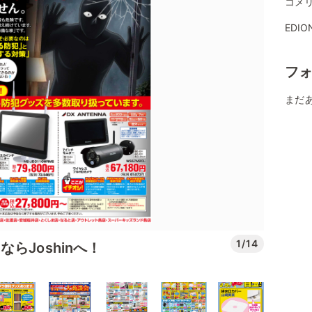
コメリ
EDI
フ
まだ
1/14
らJoshinへ！