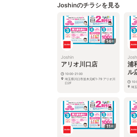
Joshinのチラシを見る
14
枚
Joshin
Josh
アリオ川口店
浦
ル
10:00-21:00
埼玉県川口市並木元町1-79 アリオ川
10:
口2F
埼玉
オン
11
枚