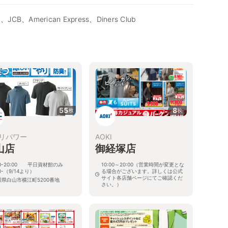
d、JCB、American Express、Diners Club
55
8
枚
枚
リパワー
AOKI
山店
御経塚店
00-20:00 平日資材館のみ
10:00～20:00（営業時間が変更とな
00-（9/14より）
る場合がございます。詳しくは公式
サイト各店舗ページにてご確認くだ
川県白山市横江町5200番地
さい。）
石川県野々市市御経塚2-332