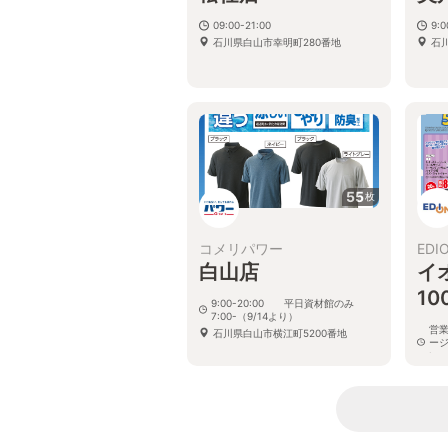
09:00-21:00
9:0
石川県白山市幸明町280番地
石
55
枚
コメリパワー
EDI
白山店
イ
1
9:00-20:00 平日資材館のみ
7:00-（9/14より）
営
石川県白山市横江町5200番地
ー
い
石川