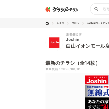
石川県
白山市
Joshin 白山イオ
家電量販店
Joshin
白山イオンモール
最新のチラシ（全14枚）
最終更新：2026/08/01