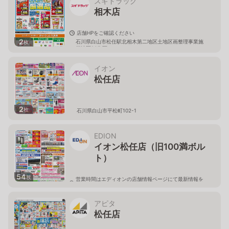
スギドラッグ
相木店
店舗HPをご確認ください
2
石川県白山市松任駅北相木第二地区土地区画整理事業施
枚
行地区26街区
イオン
松任店
2
枚
石川県白山市平松町102-1
EDION
イオン松任店（旧100満ボル
ト）
54
枚
営業時間はエディオンの店舗情報ページにて最新情報を
ご確認ください。
石川県白山市平松町102-1
アピタ
松任店