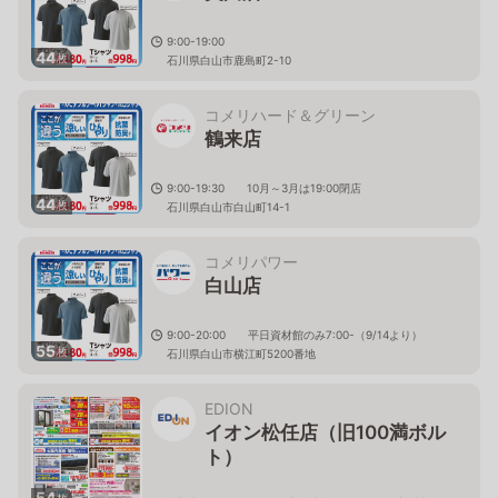
9:00-19:00
44
枚
石川県白山市鹿島町2-10
コメリハード＆グリーン
鶴来店
9:00-19:30 10月～3月は19:00閉店
44
枚
石川県白山市白山町14-1
コメリパワー
白山店
9:00-20:00 平日資材館のみ7:00-（9/14より）
55
枚
石川県白山市横江町5200番地
EDION
イオン松任店（旧100満ボル
ト）
54
枚