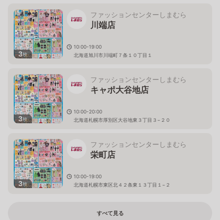
ファッションセンターしまむら
川端店
10:00-19:00
3
枚
北海道旭川市川端町７条１０丁目１
ファッションセンターしまむら
キャポ大谷地店
10:00-20:00
3
枚
北海道札幌市厚別区大谷地東３丁目３−２０
ファッションセンターしまむら
栄町店
10:00-19:00
3
枚
北海道札幌市東区北４２条東１３丁目１−２
すべて見る