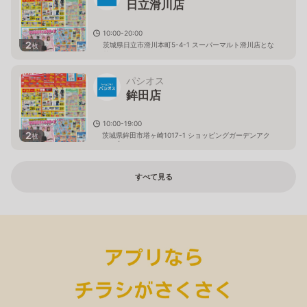
日立滑川店
10:00-20:00
2
茨城県日立市滑川本町5-4-1 スーパーマルト滑川店とな
枚
り
パシオス
鉾田店
10:00-19:00
2
茨城県鉾田市塔ヶ崎1017-1 ショッピングガーデンアク
枚
ロス内
すべて見る