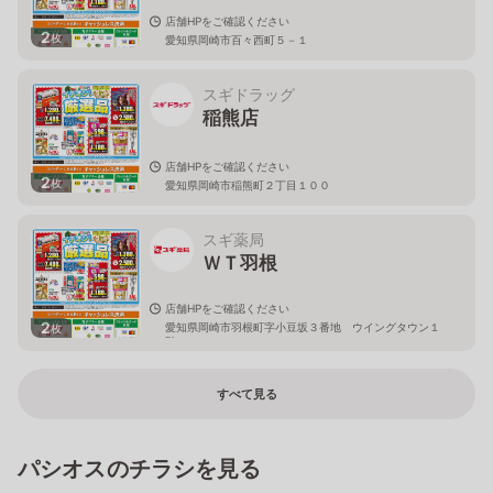
店舗HPをご確認ください
2
枚
愛知県岡崎市百々西町５－１
スギドラッグ
稲熊店
店舗HPをご確認ください
2
枚
愛知県岡崎市稲熊町２丁目１００
スギ薬局
ＷＴ羽根
店舗HPをご確認ください
2
愛知県岡崎市羽根町字小豆坂３番地 ウイングタウン１
枚
階
すべて見る
パシオスのチラシを見る