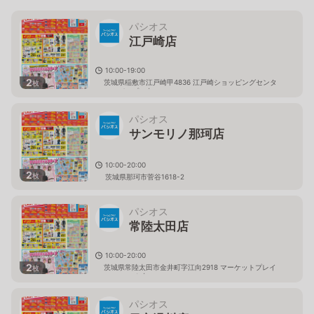
パシオス
江戸崎店
10:00-19:00
2
茨城県稲敷市江戸崎甲4836 江戸崎ショッピングセンタ
枚
ー（パンプ）内
パシオス
サンモリノ那珂店
10:00-20:00
2
枚
茨城県那珂市菅谷1618-2
パシオス
常陸太田店
10:00-20:00
2
茨城県常陸太田市金井町字江向2918 マーケットプレイ
枚
ス フェスタ内
パシオス