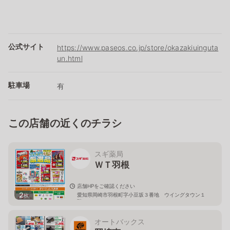
公式サイト
https://www.paseos.co.jp/store/okazakiuinguta
un.html
駐車場
有
この店舗の近くのチラシ
スギ薬局
ＷＴ羽根
店舗HPをご確認ください
2
愛知県岡崎市羽根町字小豆坂３番地 ウイングタウン１
枚
階
オートバックス