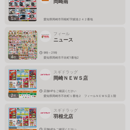
岡崎南
5
枚
愛知県岡崎市羽根町字鰻池２４２番地
フィール
ニュース
9時～21時
4
枚
愛知県岡崎市不吹町1番地2
スギドラッグ
岡崎ＮＥＷＳ店
店舗HPをご確認ください
2
枚
愛知県岡崎市不吹町１番地２ フィールＮＥＷＳ店１階
スギドラッグ
羽根北店
店舗HPをご確認ください