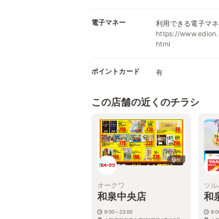
電子マネー
利用できる電子マネ
https://www.edion.
html
ポイントカード
有
この店舗の近くのチラシ
9
枚
オークワ
ツル
和泉中央店
和
9:00～23:00
9: