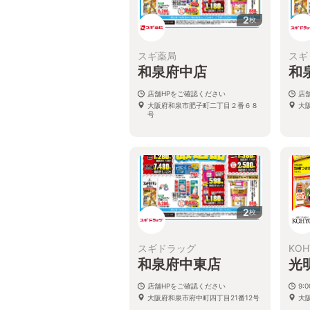
2
枚
スギ薬局
スギ
和泉府中店
和
店舗HPをご確認ください
店
大阪府和泉市肥子町二丁目２番６８
大
号
2
枚
スギドラッグ
KOH
和泉府中東店
光
店舗HPをご確認ください
9:
大阪府和泉市府中町四丁目21番12号
大阪