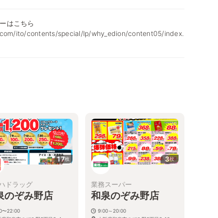
ーはこちら
com/ito/contents/special/lp/why_edion/content05/index.
17
3
枚
枚
ハドラッグ
業務スーパー
泉のぞみ野店
和泉のぞみ野店
00〜22:00
9:00～20:00