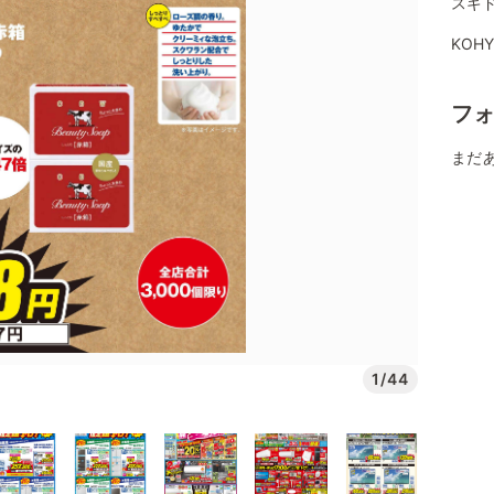
スギ
KOH
フ
まだ
1/44