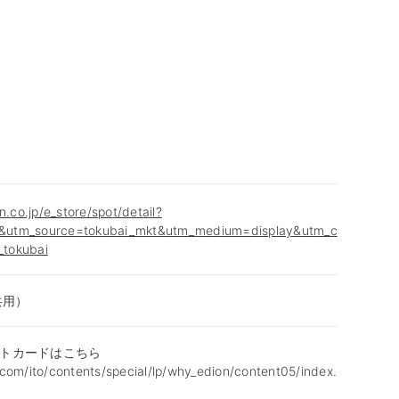
n.co.jp/e_store/spot/detail?
utm_source=tokubai_mkt&utm_medium=display&utm_c
tokubai
共用）
トカードはこちら
com/ito/contents/special/lp/why_edion/content05/index.