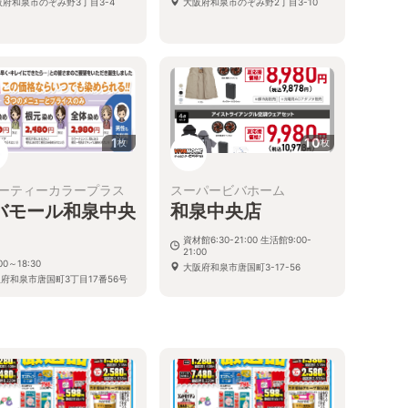
阪府和泉市のぞみ野3丁目3-4
大阪府和泉市のぞみ野2丁目3-10
1
10
枚
枚
ーティーカラープラス
スーパービバホーム
バモール和泉中央
和泉中央店
資材館6:30-21:00 生活館9:00-
21:00
00～18:30
大阪府和泉市唐国町3-17-56
府和泉市唐国町3丁目17番56号
バモール和泉中央店1階