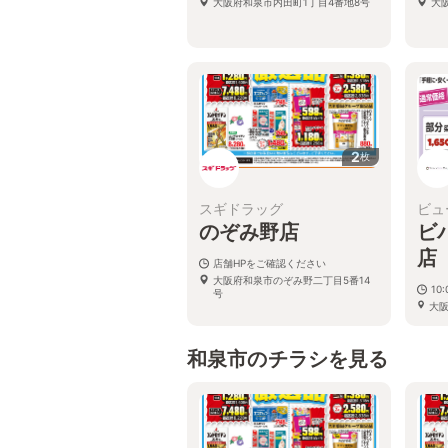
大阪府和泉市内田町1丁目4番地8号
大
2
枚
スギドラッグ
ビュ
のぞみ野店
ビ
店
店舗HPをご確認ください
大阪府和泉市のぞみ野二丁目5番14
10:
号
大阪
ビ
和泉市のチラシを見る