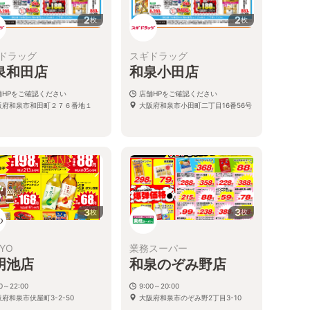
2
2
枚
枚
ドラッグ
スギドラッグ
泉和田店
和泉小田店
舗HPをご確認ください
店舗HPをご確認ください
阪府和泉市和田町２７６番地１
大阪府和泉市小田町二丁目16番56号
3
3
枚
枚
YO
業務スーパー
明池店
和泉のぞみ野店
00～22:00
9:00～20:00
府和泉市伏屋町3-2-50
大阪府和泉市のぞみ野2丁目3-10