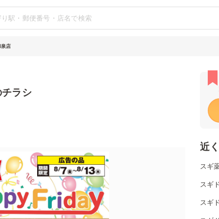
和泉店
のチラシ
近
スギ薬
スギ
スギ