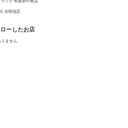
ドラッグ 和泉府中東店
YO 光明池店
ォローしたお店
ありません