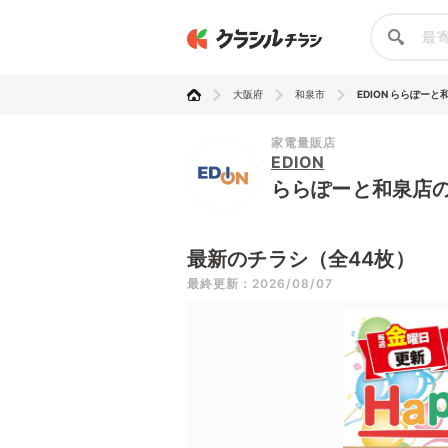
大阪府
和泉市
EDION ららぽーと
家電量販店
EDION
ららぽーと和泉店
最新のチラシ（全44枚）
最終更新：2026/08/07