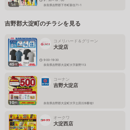
9：30～19：00
1
枚
奈良県吉野郡下市町新住71-1
吉野郡大淀町のチラシを見る
コメリハード＆グリーン
大淀店
9:00-19:30
45
枚
奈良県吉野郡大淀町大字新野113
コーナン
吉野大淀店
10
枚
奈良県吉野郡大淀町大字土田228番地1
オークワ
大淀西店