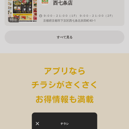
西七条店
９:００－２１:００（１F） ９:００－２１:００（２F）
11
枚
京都府京都市下京区西七条北衣田町40-1
すべて見る