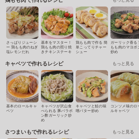
鶏もも肉で作れるレシピ
さっぱりジューシ
基本をマスター！
鶏もも肉で作る 簡
ガーリック香る 
ー 鶏もも肉のねぎ
鶏もも肉の照り焼
単こってりチャー
もも肉のマヨポ
塩レモンだれ
きチキンステーキ
シュー
炒め
キャベツで作れるレシピ
もっと見る
基本のロールキャ
キャベツが沢山食
キャベツと鮭の味
コンソメ味のロ
ベツ
べられる 豚バラポ
噌バター炒め
ルキャベツ
ン酢ガーリック炒
め
さつまいもで作れるレシピ
もっと見る