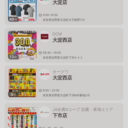
大淀店
9:00-19:30
45
枚
奈良県吉野郡大淀町大字新野113
DCM
大淀西店
09:30～19:00
13
枚
奈良県吉野郡大淀町下渕６４２
オークワ
大淀西店
8:00～22:00
9
枚
奈良県吉野郡大淀町下渕645番地の5
JA全農Aコープ 近畿・東海エリア
下市店