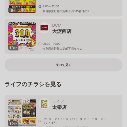
8:00～22:00
9
枚
奈良県吉野郡大淀町下渕645番地の5
DCM
大淀西店
09:30～19:00
13
枚
奈良県吉野郡大淀町下渕６４２
すべて見る
ライフのチラシを見る
ライフ
太秦店
９:００－２１：００（１F） ９:００－２０：００
（２・３F）
12
枚