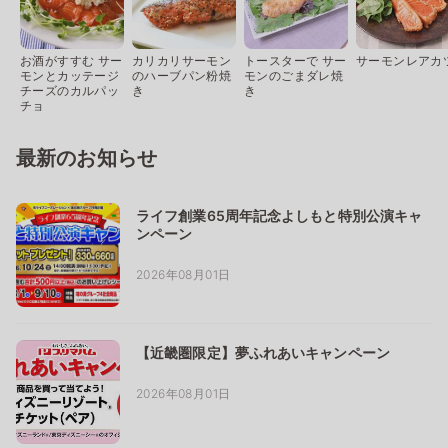
お酒がすすむ サー
カリカリサーモン
トースターで サー
サーモンレアカ
モンとカッテージ
のハーブパン粉焼
モンのごまダレ焼
チーズのカルパッ
き
き
チョ
最新のお知らせ
ライフ創業65周年記念よしもと特別公演キャ
ンペーン
2026年08月01日
【近畿圏限定】夢ふれあいキャンペーン
2026年08月01日