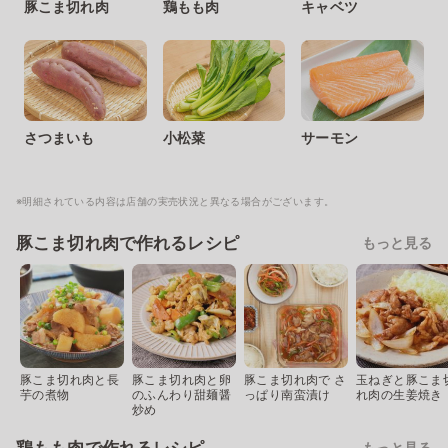
豚こま切れ肉
鶏もも肉
キャベツ
さつまいも
小松菜
サーモン
※明細されている内容は店舗の実売状況と異なる場合がございます。
豚こま切れ肉で作れるレシピ
もっと見る
豚こま切れ肉と長
豚こま切れ肉と卵
豚こま切れ肉で さ
玉ねぎと豚こま
芋の煮物
のふんわり甜麺醤
っぱり南蛮漬け
れ肉の生姜焼き
炒め
もっと見る