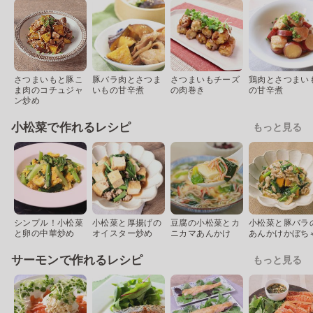
さつまいもと豚こ
豚バラ肉とさつま
さつまいもチーズ
鶏肉とさつまい
ま肉のコチュジャ
いもの甘辛煮
の肉巻き
の甘辛煮
ン炒め
小松菜で作れるレシピ
もっと見る
シンプル！小松菜
小松菜と厚揚げの
豆腐の小松菜とカ
小松菜と豚バラ
と卵の中華炒め
オイスター炒め
ニカマあんかけ
あんかけかぼち
サーモンで作れるレシピ
もっと見る