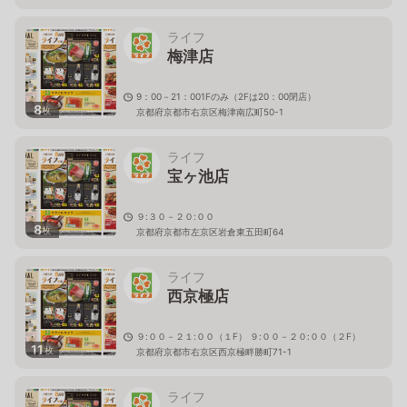
京都府京都市右京区太秦安井池田町6
ライフ
梅津店
9：00－21：001Fのみ（2Fは20：00閉店）
8
枚
京都府京都市右京区梅津南広町50-1
ライフ
宝ヶ池店
９:３０－２０:００
8
枚
京都府京都市左京区岩倉東五田町64
ライフ
西京極店
９:００－２１:００（１F） ９:００－２０:００（２F）
11
枚
京都府京都市右京区西京極畔勝町71-1
ライフ