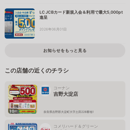
LC JCBカード新規入会＆利用で最大5,000pt
進呈
2026年06月01日
お知らせをもっと見る
この店舗の近くのチラシ
コーナン
吉野大淀店
10
枚
奈良県吉野郡大淀町大字土田228番地1
コメリハード＆グリーン