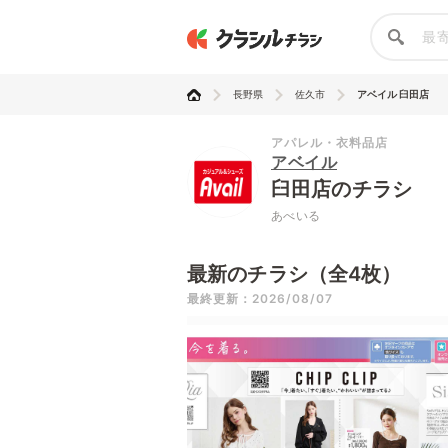
長野県
佐久市
アベイル 臼田店
アパレル・衣料品店
アベイル
臼田店のチラシ
あべいる
最新のチラシ（全4枚）
最終更新：2026/08/07