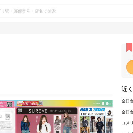
近
全日
全日
コメ