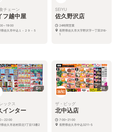
食チェーン
SEIYU
イフ越中屋
佐久野沢店
:00～19:00
24時間営業
野県佐久市中込１－２９－５
長野県佐久市大字野沢字一丁田316-
1
6
2
枚
枚
レックス
ザ・ビッグ
久インター
北中込店
00～22:00
7:00~21:00
野県佐久市岩村田北1丁目13番2
長野県佐久市中込3211-5