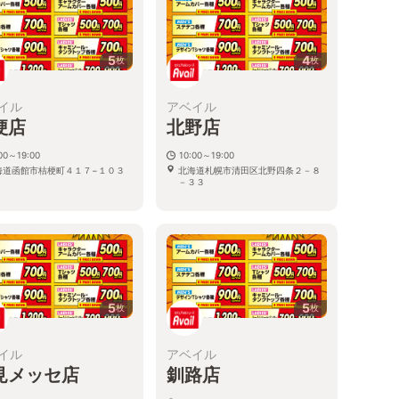
5
4
枚
枚
イル
アベイル
梗店
北野店
00～19:00
10:00～19:00
海道函館市桔梗町４１７−１０３
北海道札幌市清田区北野四条２－８
－３３
5
5
枚
枚
イル
アベイル
見メッセ店
釧路店