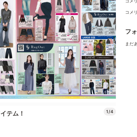
コメ
コメ
フ
まだ
1/4
アイテム！