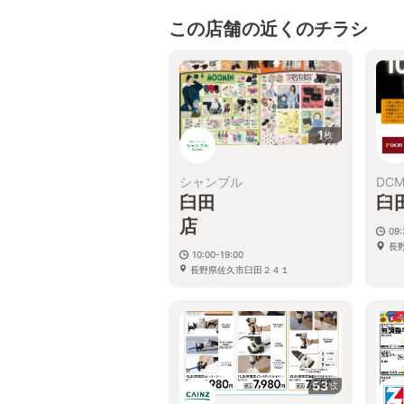
この店舗の近くのチラシ
1
枚
シャンブル
DC
臼田
臼
09
長野
10:00-19:00
長野県佐久市臼田２４１
53
枚