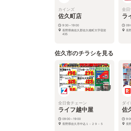
カインズ
全日
佐久町店
ラ
9:30～19:00
09
長野県南佐久郡佐久穂町大字宿岩
長
435
佐久市のチラシを見る
1
枚
全日食チェーン
ダイ
ライフ越中屋
佐
09:00～19:00
9:
長野県佐久市中込１－２９－５
長