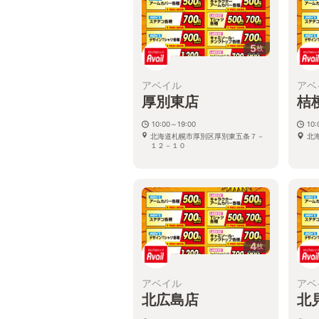
5
枚
アベイル
アベ
厚別東店
桔
10:00～19:00
10:
北海道札幌市厚別区厚別東五条７－
北
１２－１０
4
枚
アベイル
アベ
北広島店
北