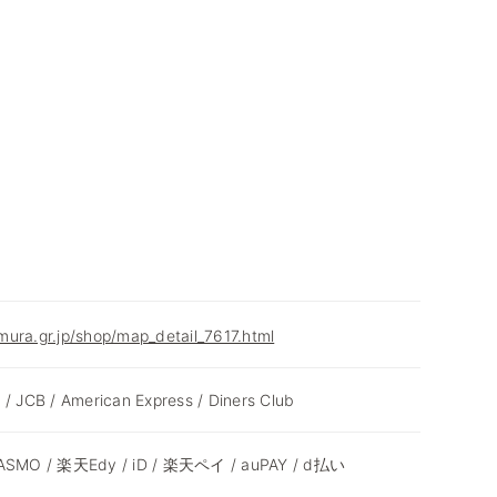
ura.gr.jp/shop/map_detail_7617.html
 / JCB / American Express / Diners Club
 PASMO / 楽天Edy / iD / 楽天ペイ / auPAY / d払い