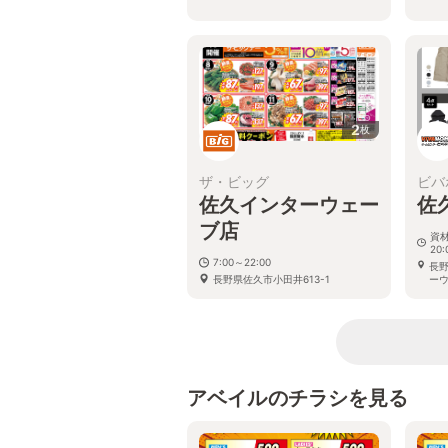
2
枚
ザ・ビッグ
ビバ
佐久インターウェー
佐
ブ店
資材
20:
7:00～22:00
長野
長野県佐久市小田井613-1
ー
アベイルのチラシを見る