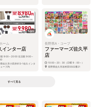
13
2
枚
枚
ホーム
長野県A・コープ
久インター店
ファーマーズ佐久平
店
館 9:00～20:00 生活館 9:00～
00
10:00～20：30（日曜 9：00～）
県佐久市小田井613-1佐久インタ
ウェーブ内
長野県佐久市岩村田5502番21
すべて見る