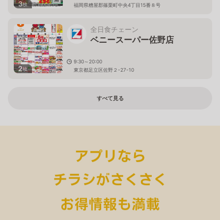
3
枚
福岡県糟屋郡篠栗町中央4丁目15番８号
全日食チェーン
ベニースーパー佐野店
9:30～20:00
2
枚
東京都足立区佐野２-27-10
すべて見る