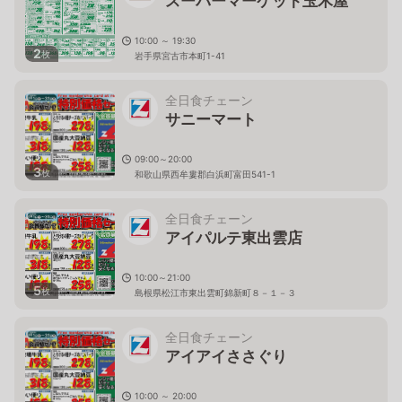
スーパーマーケット玉木屋
10:00 ～ 19:30
2
枚
岩手県宮古市本町1-41
全日食チェーン
サニーマート
09:00～20:00
3
枚
和歌山県西牟婁郡白浜町富田541-1
全日食チェーン
アイパルテ東出雲店
10:00～21:00
5
枚
島根県松江市東出雲町錦新町８－１－３
全日食チェーン
アイアイささぐり
10:00 ～ 20:00