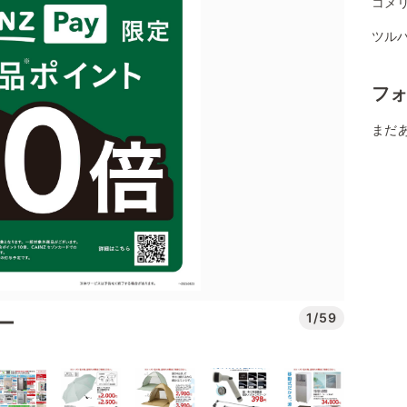
コメ
ツル
フ
まだ
1/59
デー