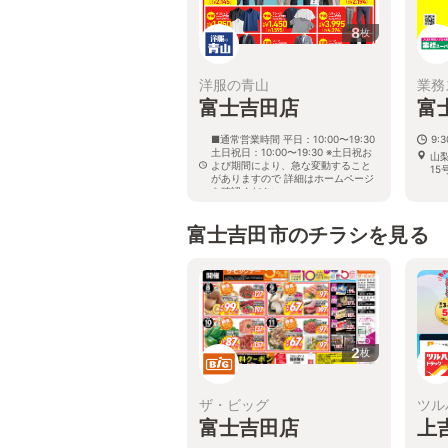
8
枚
洋服の青山
業務
富士吉田店
富
■通常営業時間 平日：10:00〜19:30
9:3
土日祝日：10:00〜19:30 ※土日祝お
山
よび期間により、急な変動すること
15
がありますので 詳細はホームページ
を確認ください
山梨県富士吉田市上吉田東五丁目12
番38号
富士吉田市のチラシを見る
2
枚
ザ・ビッグ
ツル
富士吉田店
上