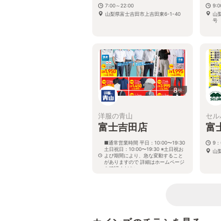
7:00～22:00
9:
山梨県富士吉田市上吉田東6-1-40
山
号
8
枚
洋服の青山
セル
富士吉田店
富
■通常営業時間 平日：10:00〜19:30
9：
土日祝日：10:00〜19:30 ※土日祝お
山梨
よび期間により、急な変動すること
がありますので 詳細はホームページ
を確認ください
山梨県富士吉田市上吉田東五丁目12
番38号