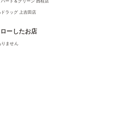
リハード＆グリーン 西桂店
ハドラッグ 上吉田店
ォローしたお店
ありません