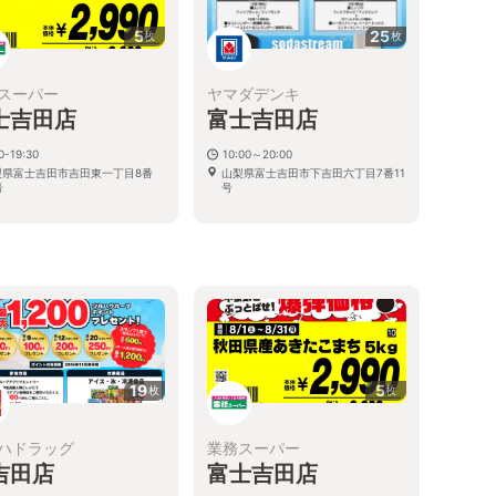
5
25
枚
枚
スーパー
ヤマダデンキ
士吉田店
富士吉田店
0-19:30
10:00～20:00
梨県富士吉田市吉田東一丁目8番
山梨県富士吉田市下吉田六丁目7番11
号
号
19
5
枚
枚
ハドラッグ
業務スーパー
吉田店
富士吉田店