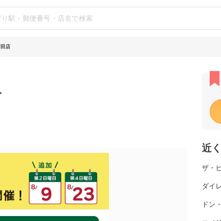
吉田店
シ
近
ザ・
ダイ
ドン