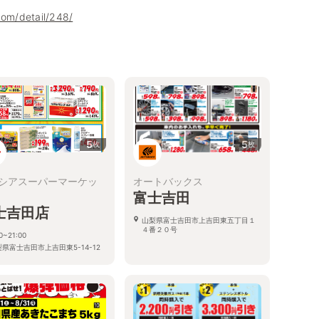
com/detail/248/
5
5
枚
枚
シアスーパーマーケッ
オートバックス
富士吉田
士吉田店
山梨県富士吉田市上吉田東五丁目１
４番２０号
0~21:00
県富士吉田市上吉田東5-14-12