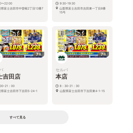
00〜22:00
9:30-19:30
梨県富士吉田市中曽根2丁目13番7
山梨県富士吉田市吉田東一丁目8番
15号
7
7
枚
枚
バ
セルバ
士吉田店
本店
00-21：00
8：30-21：30
県富士吉田市下吉田5-24-1
山梨県富士吉田市下吉田東4-1-15
すべて見る