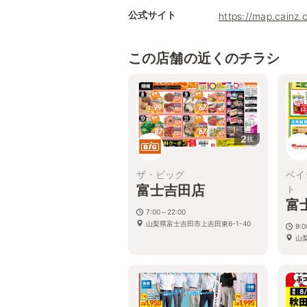
公式サイト
https://map.cainz.
この店舗の近くのチラシ
2
枚
ザ・ビッグ
ベイ
富士吉田店
ト
富
7:00～22:00
山梨県富士吉田市上吉田東6-1-40
9:0
山梨