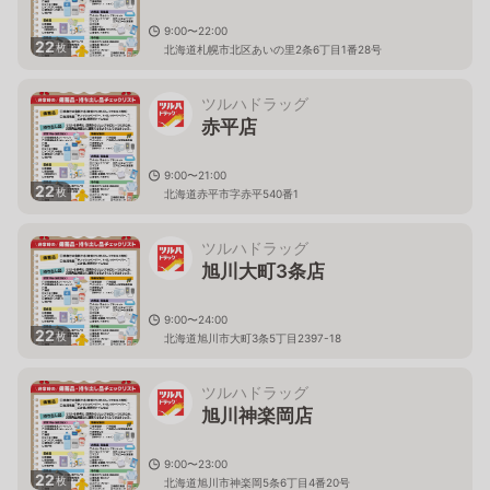
9:00〜22:00
22
枚
北海道札幌市北区あいの里2条6丁目1番28号
ツルハドラッグ
赤平店
9:00〜21:00
22
枚
北海道赤平市字赤平540番1
ツルハドラッグ
旭川大町3条店
9:00〜24:00
22
枚
北海道旭川市大町3条5丁目2397-18
ツルハドラッグ
旭川神楽岡店
9:00〜23:00
22
枚
北海道旭川市神楽岡5条6丁目4番20号