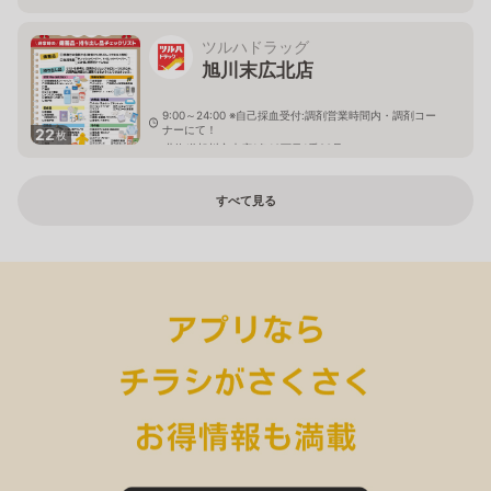
ツルハドラッグ
旭川末広北店
9:00～24:00 ※自己採血受付:調剤営業時間内・調剤コー
ナーにて！
22
枚
北海道旭川市末広1条10丁目1番20号
すべて見る