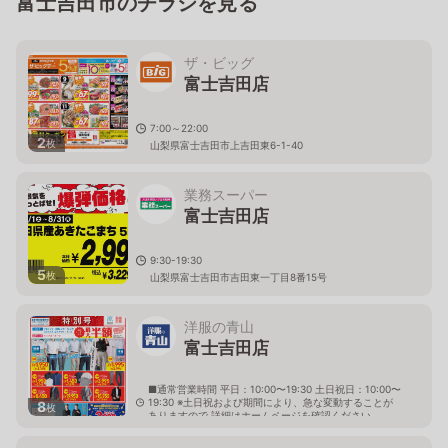
富士吉田市のチラシを見る
ザ・ビッグ
富士吉田店
7:00～22:00
2
枚
山梨県富士吉田市上吉田東6-1-40
業務スーパー
富士吉田店
9:30-19:30
5
枚
山梨県富士吉田市吉田東一丁目8番15号
洋服の青山
富士吉田店
■通常営業時間 平日：10:00〜19:30 土日祝日：10:00〜
19:30 ※土日祝および期間により、急な変動することが
8
枚
ありますので 詳細はホームページを確認ください
山梨県富士吉田市上吉田東五丁目12番38号