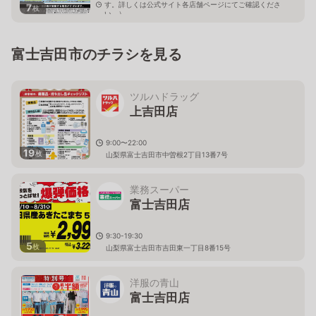
す。詳しくは公式サイト各店舗ページにてご確認くださ
7
枚
い。）
山梨県富士吉田市中曽根3-3-16
富士吉田市のチラシを見る
ツルハドラッグ
上吉田店
9:00〜22:00
19
枚
山梨県富士吉田市中曽根2丁目13番7号
業務スーパー
富士吉田店
9:30-19:30
5
枚
山梨県富士吉田市吉田東一丁目8番15号
洋服の青山
富士吉田店