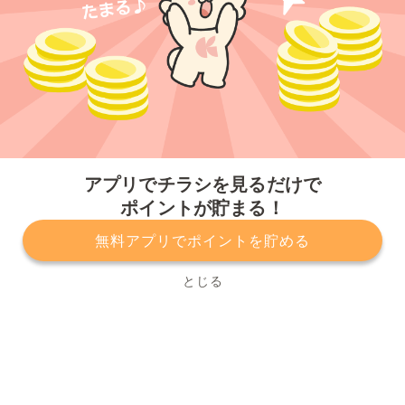
今すぐアプリをダウンロードする
アプリでチラシを見るだけで
ポイントが貯まる！
無料アプリでポイントを貯める
プライバシーポリシー
利用規約
運営会社
サービスに関してのお問い合わせ
チラシ掲載をお考えの方
とじる
Copyright© Kurashiru, Inc. All Rights Reserved.