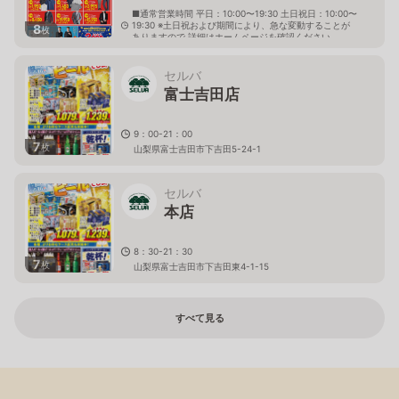
■通常営業時間 平日：10:00〜19:30 土日祝日：10:00〜
19:30 ※土日祝および期間により、急な変動することが
8
枚
ありますので 詳細はホームページを確認ください
山梨県富士吉田市上吉田東五丁目12番38号
セルバ
富士吉田店
9：00-21：00
7
枚
山梨県富士吉田市下吉田5-24-1
セルバ
本店
8：30-21：30
7
枚
山梨県富士吉田市下吉田東4-1-15
すべて見る