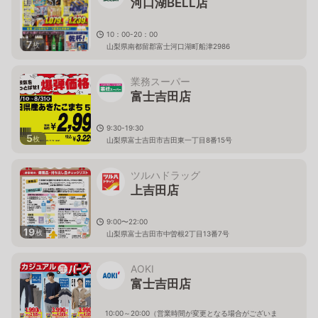
河口湖BELL店
10：00-20：00
7
枚
山梨県南都留郡富士河口湖町船津2986
業務スーパー
富士吉田店
9:30-19:30
5
枚
山梨県富士吉田市吉田東一丁目8番15号
ツルハドラッグ
上吉田店
9:00〜22:00
19
枚
山梨県富士吉田市中曽根2丁目13番7号
AOKI
富士吉田店
10:00～20:00（営業時間が変更となる場合がございま