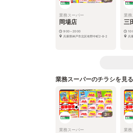
業務スーパー
業務
岡場店
三
9:00～20:00
10
兵庫県神戸市北区有野中町2-8-2
兵
業務スーパーのチラシを見
3
枚
業務スーパー
業務