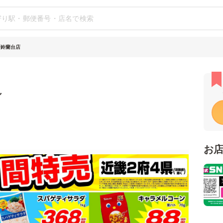
西鈴蘭台店
シ
お