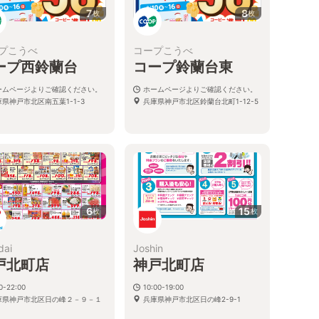
7
8
枚
枚
プこうべ
コープこうべ
ープ西鈴蘭台
コープ鈴蘭台東
ームページよりご確認ください。
ホームページよりご確認ください。
県神戸市北区南五葉1-1-3
兵庫県神戸市北区鈴蘭台北町1-12-5
6
15
枚
枚
dai
Joshin
戸北町店
神戸北町店
0-22:00
10:00-19:00
庫県神戸市北区日の峰２－９－１
兵庫県神戸市北区日の峰2-9-1