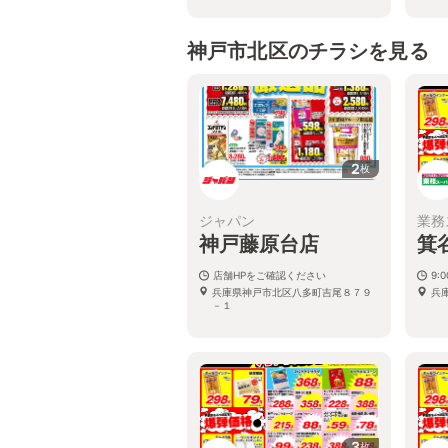
神戸市北区のチラシを見る
2
枚
ジャパン
業務
神戸藤原台店
箕
店舗HPをご確認ください
9:
兵庫県神戸市北区八多町吉尾８７９
兵
－１
3
枚