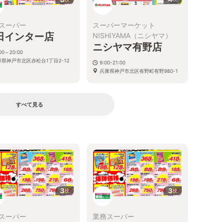
スーパー
スーパーマーケット
田インター店
NISHIYAMA（ニシヤマ）
ニシヤマ有野店
:00～20:00
庫県神戸市北区赤松台1丁目2-12
9:00-21:00
兵庫県神戸市北区有野町有野980-1
すべて見る
る
3
3
枚
枚
スーパー
業務スーパー