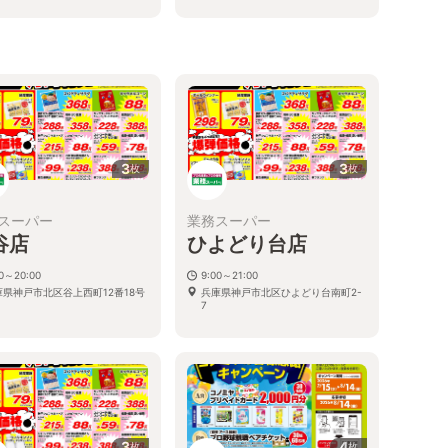
3
3
枚
枚
スーパー
業務スーパー
谷店
ひよどり台店
00～20:00
9:00～21:00
庫県神戸市北区谷上西町12番18号
兵庫県神戸市北区ひよどり台南町2-
7
3
4
枚
枚