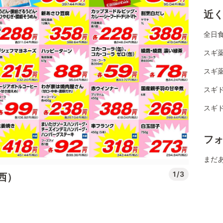
近
全日
スギ薬
スギ薬
スギ
スギド
フ
まだ
1/3
西）