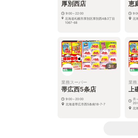
厚別西店
恵
9:00～22:00
9:
北海道札幌市厚別区厚別西4条3丁目
北
1067-68
3
枚
業務スーパー
業務
帯広西5条店
上
9:00～20:00
月～
20:
北海道帯広市西5条南18-7-7
北