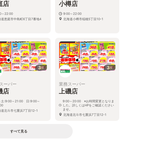
庭店
小樽店
00～22:00
9:00～22:00
海道恵庭市中島町6丁目7番地4
北海道小樽市稲穂5丁目10-1
3
3
枚
枚
スーパー
業務スーパー
磯店
上磯店
土:9:00～21:00 日:9:00～
9:00～20:00 ※お時間変更となりま
00
した。詳しくはHPをご確認ください
ませ。
海道北斗市七重浜7丁目12-1
北海道北斗市七重浜7丁目12-1
すべて見る