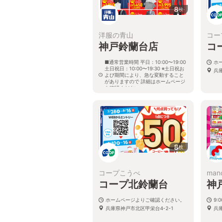
8
枚
洋服の青山
コー
神戸鈴蘭台店
コ
■通常営業時間 平日：10:00〜19:00
ホ
土日祝日：10:00〜19:30 ※土日祝お
兵庫
よび期間により、急な変動すること
がありますので 詳細はホームページ
を確認ください
兵庫県神戸市北区鈴蘭台西町三丁目
10番19号
8
枚
コープこうべ
man
コープ北鈴蘭台
神
ホームページよりご確認ください。
9:0
兵庫県神戸市北区甲栄台4-2-1
兵