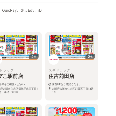
QuicPay、楽天Edy、iD
2
2
枚
枚
ドラッグ
スギドラッグ
びこ駅前店
住吉苅田店
舗HPをご確認ください
店舗HPをご確認ください
阪府大阪市住吉区我孫子東三丁目1
大阪府大阪市住吉区苅田五丁目13番
号 泰清ビル1階
5号