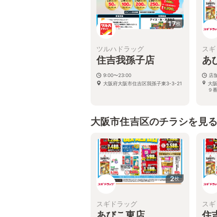
17
枚
ツルハドラッグ
スギ
住吉我孫子店
あ
9:00〜23:00
店
大阪府大阪市住吉区我孫子東3-3-21
大
９
大阪市住吉区のチラシを見
2
枚
スギドラッグ
スギ
あびこ東店
住