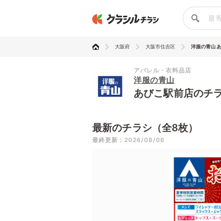
大阪府
大阪市住吉区
洋服の青山 
アパレル・衣料品店
洋服の青山
あびこ駅前店のチ
最新のチラシ（全8枚）
最終更新：2026/08/06