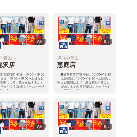
8
8
枚
枚
の青山
洋服の青山
見沢店
恵庭店
常営業時間 平日：10:00〜19:00
■通常営業時間 平日：10:00〜19:30
祝日：10:00〜19:00 ※土日祝お
土日祝日：10:00〜19:30 ※土日祝お
び期間により、急な変動すること
よび期間により、急な変動すること
ありますので 詳細はホームページ
がありますので 詳細はホームページ
確認ください
を確認ください
海道岩見沢市大和二条八丁目6番地
北海道恵庭市黄金南六丁目10番地の
5
8
8
枚
枚