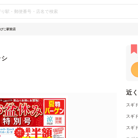
あびこ駅前店
ラシ
近
スギ
スギ
スギ