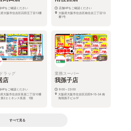
舗HPをご確認ください
店舗HPをご確認ください
阪府大阪市住吉区苅田五丁目13番
大阪府大阪市住吉区南住吉三丁目13
番1号
2
3
枚
枚
ドラッグ
業務スーパー
居店
我孫子店
舗HPをご確認ください
9:00～23:00
府大阪市住吉区長居二丁目10番
大阪府大阪市住吉区苅田9‐15‐34 南
 第2エミネンス長居 1階
海我孫子ビル1F
すべて見る