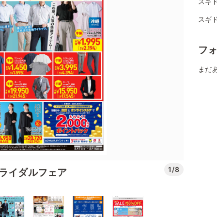
スギ
スギド
フ
まだ
1/8
ブライダルフェア