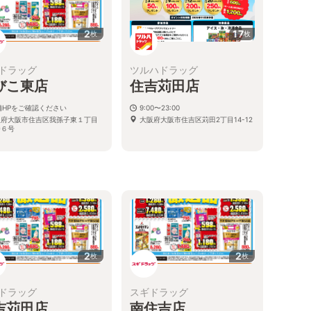
2
17
枚
枚
ドラッグ
ツルハドラッグ
びこ東店
住吉苅田店
舗HPをご確認ください
9:00〜23:00
阪府大阪市住吉区我孫子東１丁目
大阪府大阪市住吉区苅田2丁目14-12
番６号
る
2
2
枚
枚
ドラッグ
スギドラッグ
吉苅田店
南住吉店