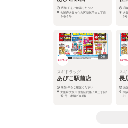
店舗HPをご確認ください
店
大阪府大阪市住吉区我孫子東１丁目
大
９番６号
5号
2
枚
スギドラッグ
スギ
あびこ駅前店
長
店舗HPをご確認ください
店
大阪府大阪市住吉区我孫子東三丁目1
大阪
番1号 泰清ビル1階
31