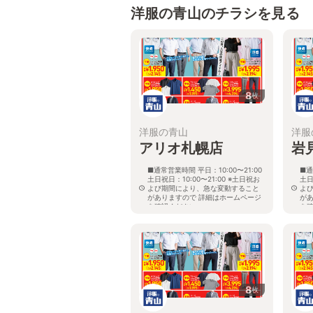
洋服の青山のチラシを見る
8
枚
洋服の青山
洋服
アリオ札幌店
岩
■通常営業時間 平日：10:00〜21:00
■通
土日祝日：10:00〜21:00 ※土日祝お
土日
よび期間により、急な変動すること
よ
がありますので 詳細はホームページ
が
を確認ください
を
北海道札幌市東区北七条東九丁目2番
北
20号 アリオ札幌３階
8
枚