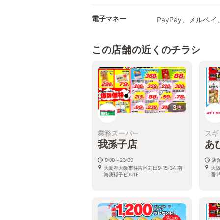
電子マネー
PayPay、メルペイ、
この店舗の近くのチラシ
3
枚
業務スーパー
スギ
我孫子店
あ
9:00～23:00
店
大阪府大阪市住吉区苅田9‐15‐34 南
大
海我孫子ビル1F
番1