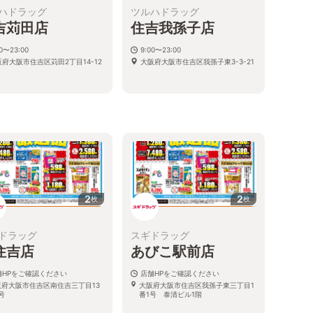
ハドラッグ
ツルハドラッグ
吉苅田店
住吉我孫子店
00〜23:00
9:00〜23:00
阪府大阪市住吉区苅田2丁目14-12
大阪府大阪市住吉区我孫子東3-3-21
る
2
2
枚
枚
ドラッグ
スギドラッグ
住吉店
あびこ駅前店
舗HPをご確認ください
店舗HPをご確認ください
阪府大阪市住吉区南住吉三丁目13
大阪府大阪市住吉区我孫子東三丁目1
号
番1号 泰清ビル1階