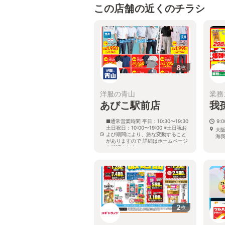
この店舗の近くのチラシ
8
枚
洋服の青山
業務
あびこ駅前店
我
■通常営業時間 平日：10:30〜19:30
9:
土日祝日：10:00〜19:00 ※土日祝お
大阪
よび期間により、急な変動すること
海我
がありますので 詳細はホームページ
を確認ください
大阪府大阪市住吉区苅田七丁目12番
32号 あびこ駅前ビル1階
2
枚