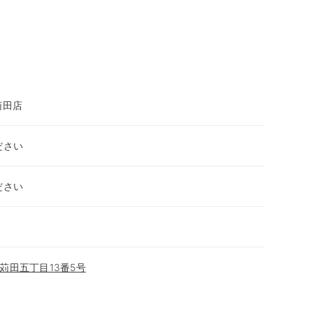
苅田店
ださい
ださい
苅田五丁目13番5号