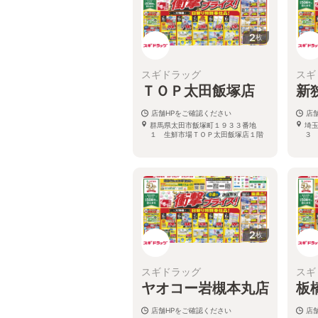
2
枚
スギドラッグ
スギ
ＴＯＰ太田飯塚店
新
店舗HPをご確認ください
店
群馬県太田市飯塚町１９３３番地
埼
１ 生鮮市場ＴＯＰ太田飯塚店１階
３
2
枚
スギドラッグ
スギ
ヤオコー岩槻本丸店
板
店舗HPをご確認ください
店