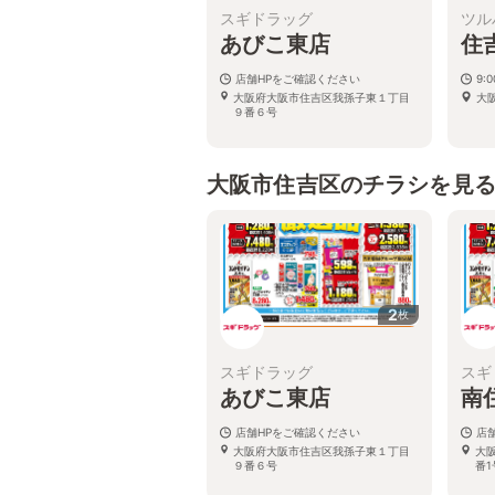
スギドラッグ
ツル
あびこ東店
住
店舗HPをご確認ください
9:
大阪府大阪市住吉区我孫子東１丁目
大
９番６号
大阪市住吉区のチラシを見
2
枚
スギドラッグ
スギ
あびこ東店
南
店舗HPをご確認ください
店
大阪府大阪市住吉区我孫子東１丁目
大
９番６号
番1