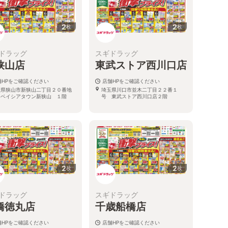
2
2
枚
枚
ドラッグ
スギドラッグ
狭山店
東武ストア西川口店
舗HPをご確認ください
店舗HPをご確認ください
玉県狭山市新狭山二丁目２０番地
埼玉県川口市並木二丁目２２番１
 ベイシアタウン新狭山 １階
号 東武ストア西川口店２階
2
2
枚
枚
ドラッグ
スギドラッグ
橋徳丸店
千歳船橋店
舗HPをご確認ください
店舗HPをご確認ください