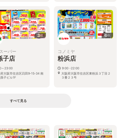
3
6
枚
枚
スーパー
コノミヤ
孫子店
粉浜店
00～23:00
9:00 -22:00
府大阪市住吉区苅田9‐15‐34 南
大阪府大阪市住吉区東粉浜３丁目２
孫子ビル1F
３番２３号
すべて見る
る