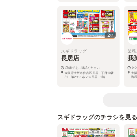
2
枚
スギドラッグ
業務
長居店
我
店舗HPをご確認ください
9:
大阪府大阪市住吉区長居二丁目10番
大阪
31 第2エミネンス長居 1階
海我
スギドラッグのチラシを見