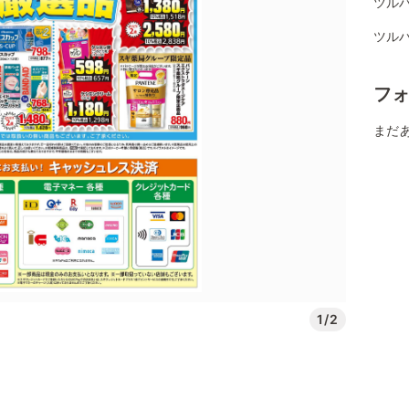
ツル
ツル
フ
まだ
1/2