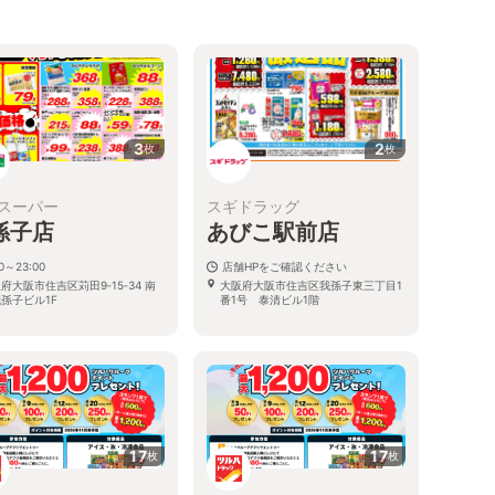
3
2
枚
枚
スーパー
スギドラッグ
孫子店
あびこ駅前店
00～23:00
店舗HPをご確認ください
府大阪市住吉区苅田9‐15‐34 南
大阪府大阪市住吉区我孫子東三丁目1
孫子ビル1F
番1号 泰清ビル1階
17
17
枚
枚