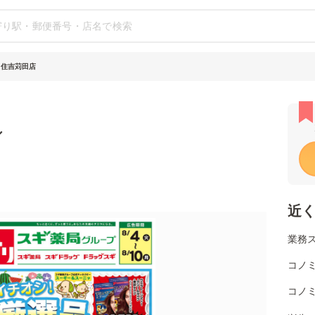
 住吉苅田店
シ
近
業務
コノミ
コノミ