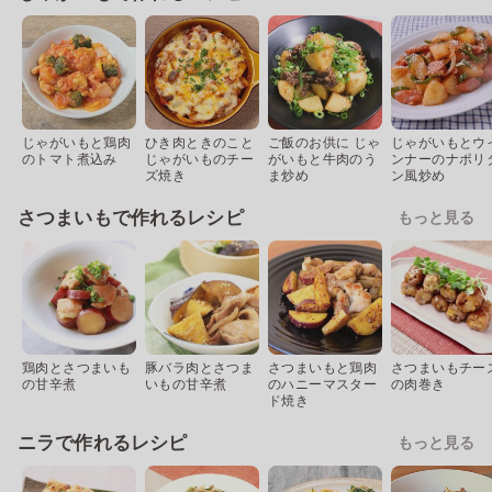
じゃがいもと鶏肉
ひき肉ときのこと
ご飯のお供に じゃ
じゃがいもとウ
のトマト煮込み
じゃがいものチー
がいもと牛肉のう
ンナーのナポリ
ズ焼き
ま炒め
ン風炒め
さつまいもで作れるレシピ
もっと見る
鶏肉とさつまいも
豚バラ肉とさつま
さつまいもと鶏肉
さつまいもチー
の甘辛煮
いもの甘辛煮
のハニーマスター
の肉巻き
ド焼き
ニラで作れるレシピ
もっと見る