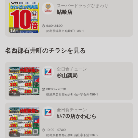
スーパードラッグひまわり
鮎喰店
9:00-24:00
19
枚
徳島県徳島市鮎喰町1-38-1
名西郡石井町のチラシを見る
全日食チェーン
杉山薬局
08:00～20:30
1
枚
徳島県名西郡石井町石井字石井456-1
全日食チェーン
ｾﾙﾌの店かわむら
10:00～07:00
1
枚
徳島県名西郡石井町浦庄字下浦236-2