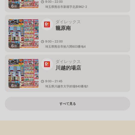
9:00～22:00
6
枚
埼玉県熊谷市新堀字北原962-2
ダイレックス
籠原南
9:00～22:00
6
枚
埼玉県熊谷市拾六間603番地4
ダイレックス
川越的場店
9:00～21:45
6
枚
埼玉県川越市大字的場840番地1
すべて見る