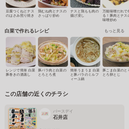
豆腐つくねとナス
鶏むね肉とナスの
ナスと鶏もも肉の
万能味噌だれで
のはさみ照り焼き
さっぱり炒め
揚げ浸し
る！豚肉とナス
味噌炒め
白菜で作れるレシピ
もっと見る
レンジで簡単 白菜
豚バラ肉と白菜の
簡単うまうま 白菜
豚こま白菜のと
豚巻きの酒蒸し
とろとろ煮
と豚バラのミルフ
とろ卵とじ
ィーユ鍋
この店舗の近くのチラシ
バースデイ
石井店