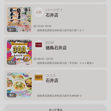
バースデイ
石井店
10:00-19:00
2
枚
徳島県名西郡石井町高川原字高川原７６７
DCM
徳島石井店
09:00～20:00
17
枚
徳島県名西郡石井町高川原（字天神）５４４番地１
ココス
石井店
9
枚
徳島県名西郡石井町高川原字天神599-3
すべて見る