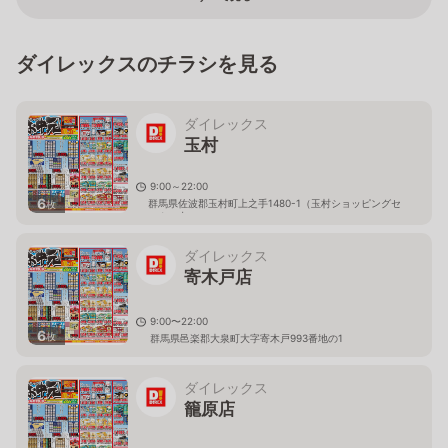
ダイレックスのチラシを見る
ダイレックス
玉村
9:00～22:00
6
群馬県佐波郡玉村町上之手1480-1（玉村ショッピングセ
枚
ンター内）
ダイレックス
寄木戸店
9:00〜22:00
6
枚
群馬県邑楽郡大泉町大字寄木戸993番地の1
ダイレックス
籠原店