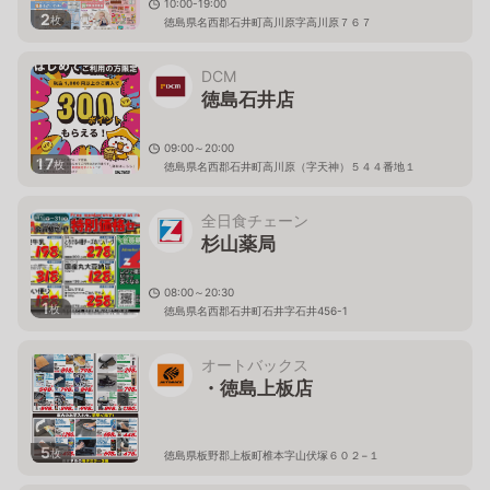
10:00-19:00
2
枚
徳島県名西郡石井町高川原字高川原７６７
DCM
徳島石井店
09:00～20:00
17
枚
徳島県名西郡石井町高川原（字天神）５４４番地１
全日食チェーン
杉山薬局
08:00～20:30
1
枚
徳島県名西郡石井町石井字石井456-1
オートバックス
・徳島上板店
5
枚
徳島県板野郡上板町椎本字山伏塚６０２−１