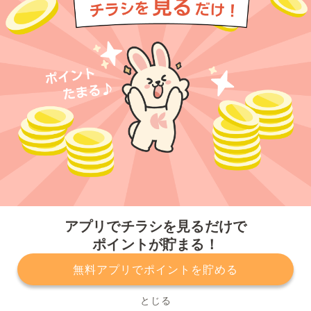
今すぐアプリをダウンロードする
アプリでチラシを見るだけで
ポイントが貯まる！
無料アプリでポイントを貯める
プライバシーポリシー
利用規約
運営会社
サービスに関してのお問い合わせ
チラシ掲載をお考えの方
とじる