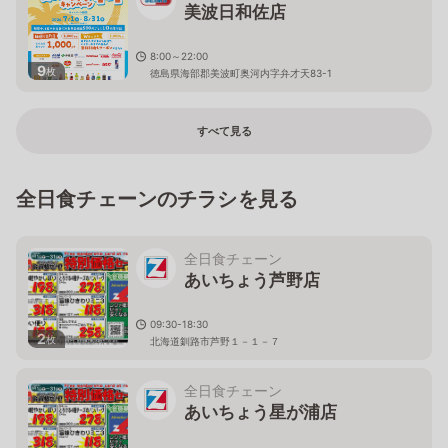
美波日和佐店
8:00～22:00
9
枚
徳島県海部郡美波町奥河内字弁才天83-1
すべて見る
全日食チェーンのチラシを見る
全日食チェーン
あいちょう芦野店
09:30-18:30
2
枚
北海道釧路市芦野１－１－７
全日食チェーン
あいちょう星が浦店