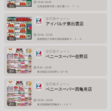
10:00-18:30
2
枚
北海道釧路市星ヶ浦大通り２－７－１
全日食チェーン
アイパルテ東出雲店
10:00～21:00
5
枚
島根県松江市東出雲町錦新町８－１－３
全日食チェーン
ベニースーパー佐野店
9:30～20:00
2
枚
東京都足立区佐野２-27-10
全日食チェーン
ベニースーパー西亀有店
10:00～20:00
2
枚
東京都葛飾区西亀有１-１６-７