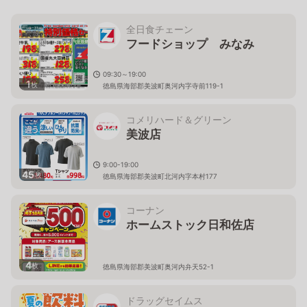
全日食チェーン
フードショップ みなみ
09:30～19:00
1
枚
徳島県海部郡美波町奥河内字寺前119-1
コメリハード＆グリーン
美波店
9:00-19:00
45
枚
徳島県海部郡美波町北河内字本村177
コーナン
ホームストック日和佐店
4
枚
徳島県海部郡美波町奥河内弁天52-1
ドラッグセイムス