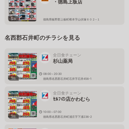
・徳島上板店
5
枚
徳島県板野郡上板町椎本字山伏塚６０２−１
名西郡石井町のチラシを見る
全日食チェーン
杉山薬局
08:00～20:30
1
枚
徳島県名西郡石井町石井字石井456-1
全日食チェーン
ｾﾙﾌの店かわむら
10:00～07:00
1
枚
徳島県名西郡石井町浦庄字下浦236-2