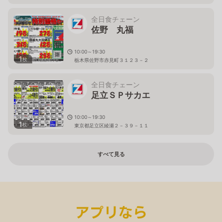
全日食チェーン
佐野 丸福
10:00～19:30
1
枚
栃木県佐野市赤見町３１２３－２
全日食チェーン
足立ＳＰサカエ
10:00～19:30
1
枚
東京都足立区綾瀬２－３９－１１
すべて見る