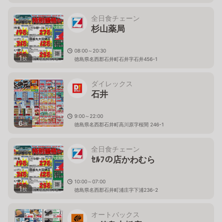
全日食チェーン
杉山薬局
08:00～20:30
1
枚
徳島県名西郡石井町石井字石井456-1
ダイレックス
石井
9:00～22:00
6
枚
徳島県名西郡石井町高川原字桜間 246-1
全日食チェーン
ｾﾙﾌの店かわむら
10:00～07:00
1
枚
徳島県名西郡石井町浦庄字下浦236-2
オートバックス