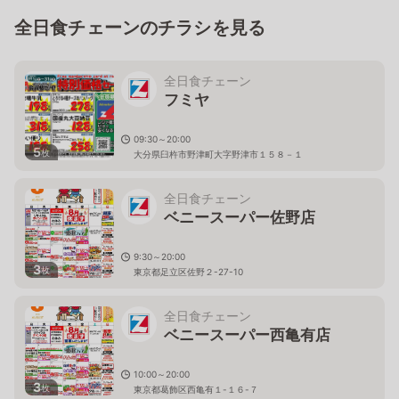
全日食チェーンのチラシを見る
全日食チェーン
フミヤ
09:30～20:00
5
枚
大分県臼杵市野津町大字野津市１５８－１
全日食チェーン
ベニースーパー佐野店
9:30～20:00
3
枚
東京都足立区佐野２-27-10
全日食チェーン
ベニースーパー西亀有店
10:00～20:00
3
枚
東京都葛飾区西亀有１-１６-７