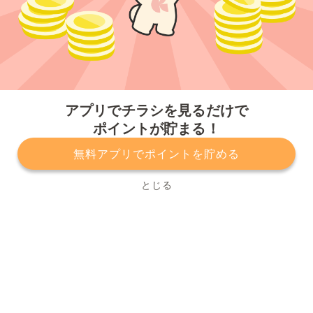
今すぐアプリをダウンロードする
アプリでチラシを見るだけで
ポイントが貯まる！
無料アプリでポイントを貯める
プライバシーポリシー
利用規約
運営会社
サービスに関してのお問い合わせ
チラシ掲載をお考えの方
とじる
Copyright© Kurashiru, Inc. All Rights Reserved.