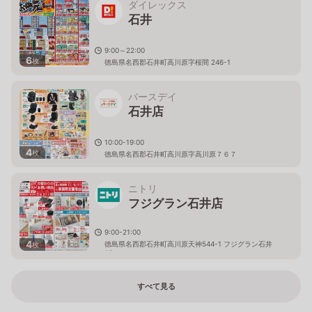
ダイレックス
石井
9:00～22:00
6
枚
徳島県名西郡石井町高川原字桜間 246-1
バースデイ
石井店
10:00-19:00
4
枚
徳島県名西郡石井町高川原字高川原７６７
ニトリ
フジグラン石井店
9:00-21:00
4
徳島県名西郡石井町高川原天神544-1 フジグラン石井
枚
2F
すべて見る