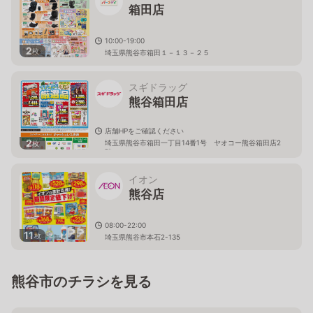
箱田店
10:00-19:00
2
枚
埼玉県熊谷市箱田１－１３－２５
スギドラッグ
熊谷箱田店
店舗HPをご確認ください
2
埼玉県熊谷市箱田一丁目14番1号 ヤオコー熊谷箱田店2
枚
階
イオン
熊谷店
08:00-22:00
11
枚
埼玉県熊谷市本石2-135
熊谷市のチラシを見る