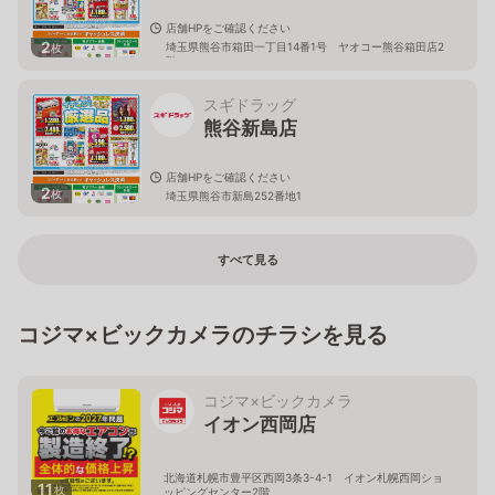
店舗HPをご確認ください
2
埼玉県熊谷市箱田一丁目14番1号 ヤオコー熊谷箱田店2
枚
階
スギドラッグ
熊谷新島店
店舗HPをご確認ください
2
枚
埼玉県熊谷市新島252番地1
すべて見る
コジマ×ビックカメラのチラシを見る
コジマ×ビックカメラ
イオン西岡店
北海道札幌市豊平区西岡3条3-4-1 イオン札幌西岡ショ
11
枚
ッピングセンター2階