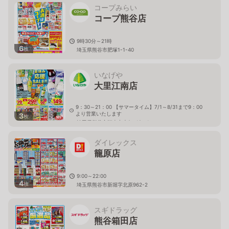
コープみらい
コープ熊谷店
9時30分～21時
6
枚
埼玉県熊谷市肥塚1-1-40
いなげや
大里江南店
9：30～21：00 【サマータイム】7/1～8/31まで9：00
より営業いたします
3
枚
埼玉県熊谷市江南中央2－19－1
ダイレックス
籠原店
9:00～22:00
4
枚
埼玉県熊谷市新堀字北原962-2
スギドラッグ
熊谷箱田店