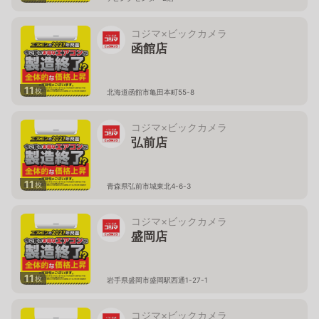
コジマ×ビックカメラ
函館店
11
枚
北海道函館市亀田本町55-8
コジマ×ビックカメラ
弘前店
11
枚
青森県弘前市城東北4-6-3
コジマ×ビックカメラ
盛岡店
11
枚
岩手県盛岡市盛岡駅西通1-27-1
コジマ×ビックカメラ