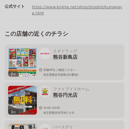
公式サイト
https://www.kojima.net/shop/shoplist/kumagay
a.html
この店舗の近くのチラシ
スギドラッグ
熊谷新島店
店舗HPをご確認ください
2
枚
埼玉県熊谷市新島252番地1
ファイブイズホーム
熊谷円光店
10:00-20:00
3
枚
埼玉県熊谷市円光1-3-8
バースデイ