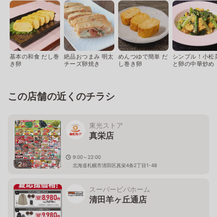
基本の和食 だし巻
絶品おつまみ 明太
めんつゆで簡単 だ
シンプル！小松
き卵
チーズ卵焼き
し巻き卵
と卵の中華炒め
この店舗の近くのチラシ
東光ストア
真栄店
9:00～22:00
2
枚
北海道札幌市清田区真栄4条2丁目1-48
スーパービバホーム
清田羊ヶ丘通店