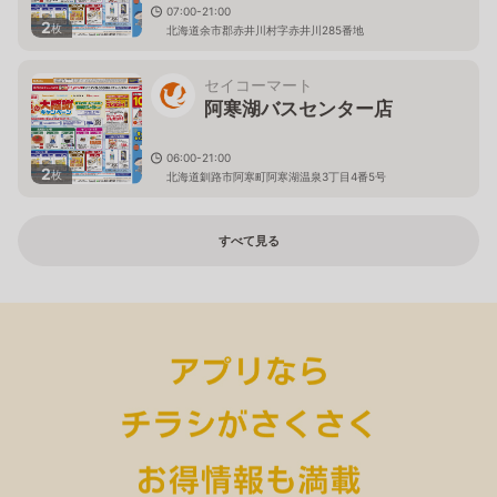
07:00-21:00
2
枚
北海道余市郡赤井川村字赤井川285番地
セイコーマート
阿寒湖バスセンター店
06:00-21:00
2
枚
北海道釧路市阿寒町阿寒湖温泉3丁目4番5号
すべて見る