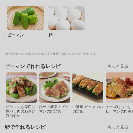
ピーマン
卵
※明細されている内容は店舗の実売状況と異なる場合がございます。
ピーマンで作れるレシピ
もっと見る
ピーマンと厚切り
詰めて簡単！ピー
中華風 ピーマンの
チーズたっぷり
豚バラ肉のわさび
マンの肉詰め
肉詰め
ピーマンの肉巻
醤油炒め
卵で作れるレシピ
もっと見る