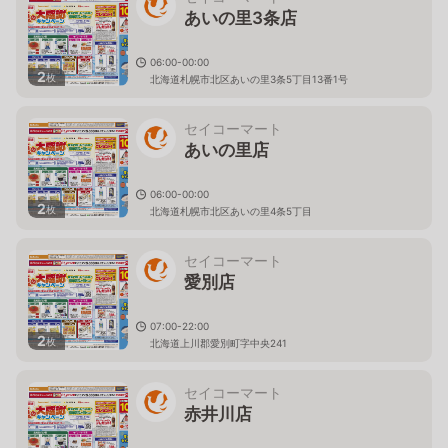
あいの里3条店
06:00-00:00
2
枚
北海道札幌市北区あいの里3条5丁目13番1号
セイコーマート
あいの里店
06:00-00:00
2
枚
北海道札幌市北区あいの里4条5丁目
セイコーマート
愛別店
07:00-22:00
2
枚
北海道上川郡愛別町字中央241
セイコーマート
赤井川店