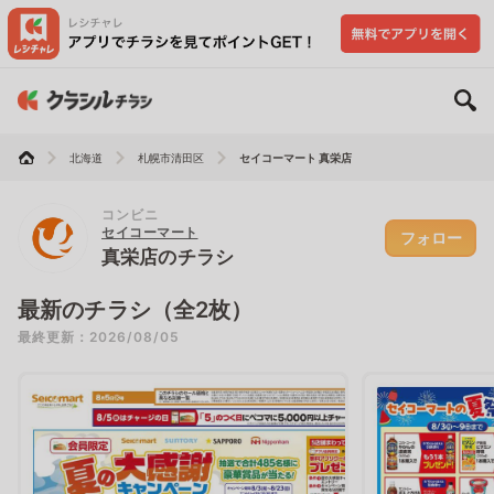
北海道
札幌市清田区
セイコーマート 真栄店
コンビニ
セイコーマート
フォロー
真栄店のチラシ
最新のチラシ（全2枚）
最終更新：2026/08/05