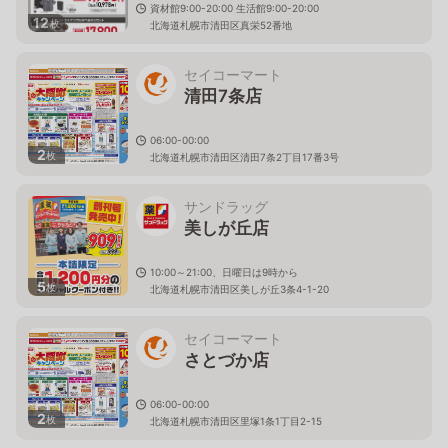
資材館9:00-20:00 生活館9:00-20:00
12
枚
北海道札幌市清田区真栄52番地
セイコーマート
清田7条店
06:00-00:00
2
枚
北海道札幌市清田区清田7条2丁目17番3号
サンドラッグ
美しが丘店
10:00～21:00、日曜日は9時から
5
枚
北海道札幌市清田区美しが丘3条4-1-20
セイコーマート
さとづか店
06:00-00:00
2
枚
北海道札幌市清田区里塚1条1丁目2-15