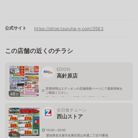
公式サイト
https://shop.tsuruha-g.com/3563
この店舗の近くのチラシ
EDION
高針原店
営業時間はエディオンの店舗情報ページにて最新情報を
ご確認ください。
46
枚
愛知県名古屋市名東区高針原二丁目1604番地 イオンス
タイル高針店2階
全日食チェーン
西山ストア
10:00～20:00
1
枚
愛知県名古屋市名東区西山本通二丁目15番地