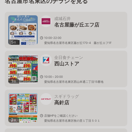
名古屋市名東区のチラシを見る
成城石井
名古屋藤が丘エフ店
10:00-22:00
5
枚
愛知県名古屋市名東区藤が丘170-4 藤が丘エフ1F
全日食チェーン
西山ストア
10:00～20:00
1
枚
愛知県名古屋市名東区西山本通二丁目15番地
スギドラッグ
高針店
店舗HPをご確認ください
2
枚
愛知県名古屋市名東区牧の里１丁目５０１