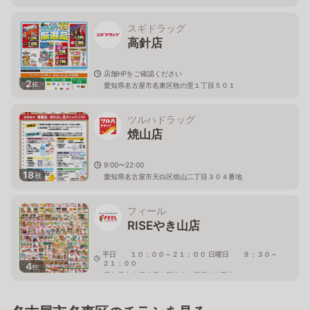
スギドラッグ
高針店
店舗HPをご確認ください
2
枚
愛知県名古屋市名東区牧の里１丁目５０１
ツルハドラッグ
焼山店
9:00〜22:00
18
枚
愛知県名古屋市天白区焼山二丁目３０４番地
フィール
RISEやき山店
平日 １０：００～２１：００ 日曜日 ９：３０～
２１：００
4
枚
愛知県名古屋市天白区焼山一丁目422番地