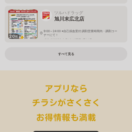
ツルハドラッグ
旭川末広北店
9:00～24:00 ※自己採血受付:調剤営業時間内・調剤コー
ナーにて！
20
枚
北海道旭川市末広1条10丁目1番20号
すべて見る