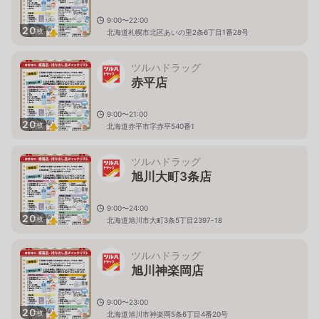
9:00〜22:00
20
枚
北海道札幌市北区あいの里2条6丁目1番28号
ツルハドラッグ
赤平店
9:00〜21:00
20
枚
北海道赤平市字赤平540番1
ツルハドラッグ
旭川大町3条店
9:00〜24:00
20
枚
北海道旭川市大町3条5丁目2397-18
ツルハドラッグ
旭川神楽岡店
9:00〜23:00
20
枚
北海道旭川市神楽岡5条6丁目4番20号