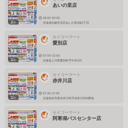
あいの里店
06:00-00:00
2
枚
北海道札幌市北区あいの里4条5丁目
セイコーマート
愛別店
07:00-22:00
2
枚
北海道上川郡愛別町字中央241
セイコーマート
赤井川店
07:00-21:00
2
枚
北海道余市郡赤井川村字赤井川285番地
セイコーマート
阿寒湖バスセンター店