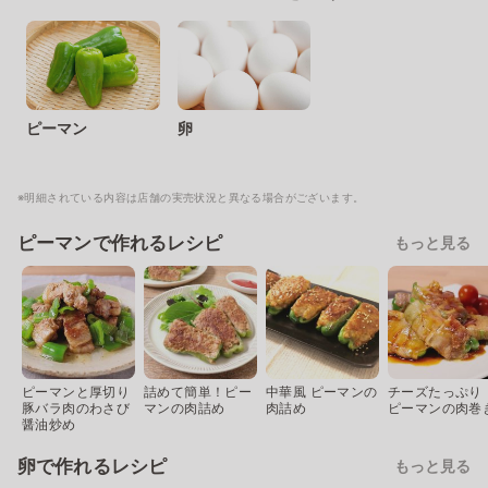
ピーマン
卵
※明細されている内容は店舗の実売状況と異なる場合がございます。
ピーマンで作れるレシピ
もっと見る
ピーマンと厚切り
詰めて簡単！ピー
中華風 ピーマンの
チーズたっぷり
豚バラ肉のわさび
マンの肉詰め
肉詰め
ピーマンの肉巻
醤油炒め
卵で作れるレシピ
もっと見る