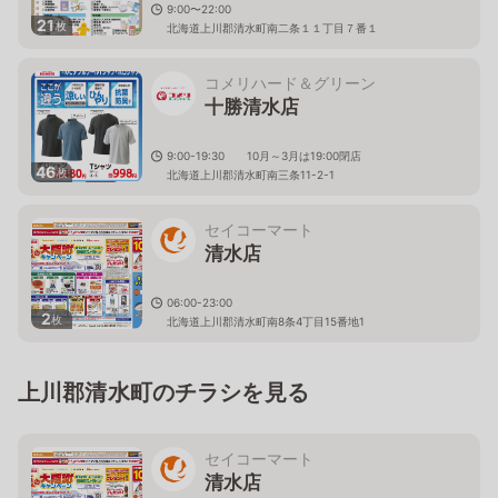
9:00〜22:00
21
枚
北海道上川郡清水町南二条１１丁目７番１
コメリハード＆グリーン
十勝清水店
9:00-19:30 10月～3月は19:00閉店
46
枚
北海道上川郡清水町南三条11-2-1
セイコーマート
清水店
06:00-23:00
2
枚
北海道上川郡清水町南8条4丁目15番地1
上川郡清水町のチラシを見る
セイコーマート
清水店