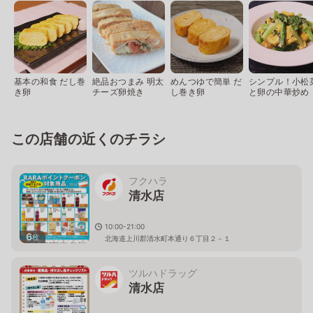
基本の和食 だし巻
絶品おつまみ 明太
めんつゆで簡単 だ
シンプル！小松
き卵
チーズ卵焼き
し巻き卵
と卵の中華炒め
この店舗の近くのチラシ
フクハラ
清水店
10:00-21:00
6
枚
北海道上川郡清水町本通り６丁目２－１
ツルハドラッグ
清水店