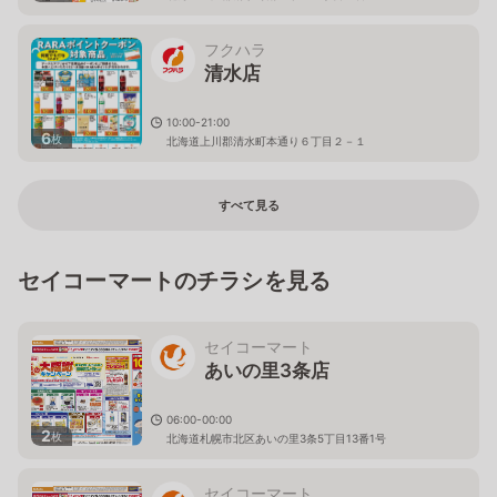
フクハラ
清水店
10:00-21:00
6
枚
北海道上川郡清水町本通り６丁目２－１
すべて見る
セイコーマートのチラシを見る
セイコーマート
あいの里3条店
06:00-00:00
2
枚
北海道札幌市北区あいの里3条5丁目13番1号
セイコーマート