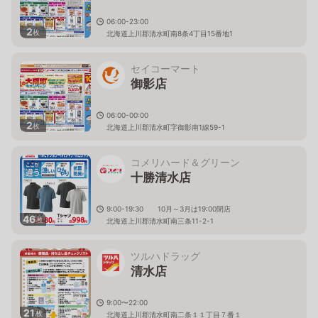
06:00-23:00
2
枚
北海道上川郡清水町南8条4丁目15番地1
セイコーマート
御影店
06:00-00:00
2
枚
北海道上川郡清水町字御影南1線59-1
コメリハード＆グリーン
十勝清水店
9:00-19:30 10月～3月は19:00閉店
46
枚
北海道上川郡清水町南三条11-2-1
ツルハドラッグ
清水店
9:00〜22:00
21
枚
北海道上川郡清水町南二条１１丁目７番１