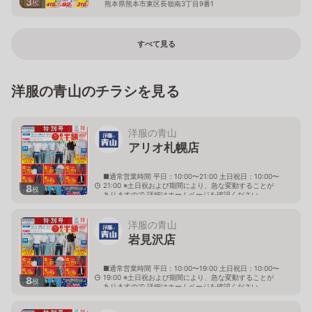
3
枚
熊本県熊本市東区長嶺南3丁目9番1
すべて見る
洋服の青山のチラシを見る
洋服の青山
アリオ札幌店
■通常営業時間 平日：10:00〜21:00 土日祝日：10:00〜
21:00 ※土日祝および期間により、急な変動することが
8
枚
ありますので 詳細はホームページを確認ください
北海道札幌市東区北七条東九丁目2番20号 アリオ札幌
３階
洋服の青山
岩見沢店
■通常営業時間 平日：10:00〜19:00 土日祝日：10:00〜
19:00 ※土日祝および期間により、急な変動することが
8
枚
ありますので 詳細はホームページを確認ください
北海道岩見沢市大和二条八丁目6番地