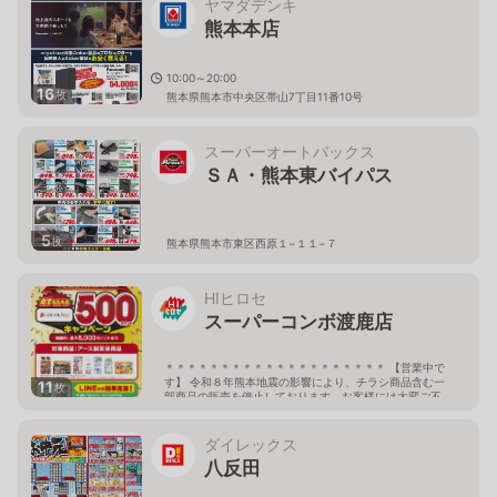
ヤマダデンキ
熊本本店
10:00～20:00
16
枚
熊本県熊本市中央区帯山7丁目11番10号
スーパーオートバックス
ＳＡ・熊本東バイパス
5
枚
熊本県熊本市東区西原１−１１−７
HIヒロセ
スーパーコンボ渡鹿店
＊＊＊＊＊＊＊＊＊＊＊＊＊＊＊＊＊＊＊＊ 【営業中で
す】 令和８年熊本地震の影響により、チラシ商品含む一
11
枚
部商品の販売を停止しております。お客様には大変ご不
便をおかけしておりますが、ご了承下さい。 しばらくの
間、当店へご来店の際には どうぞお気をつけてお越しく
ださいませ。 ＊＊＊＊＊＊＊＊＊＊＊＊＊＊＊＊＊＊＊
ダイレックス
＊ ９：００～２１：００
八反田
熊本県熊本市中央区渡鹿1丁目18番1号