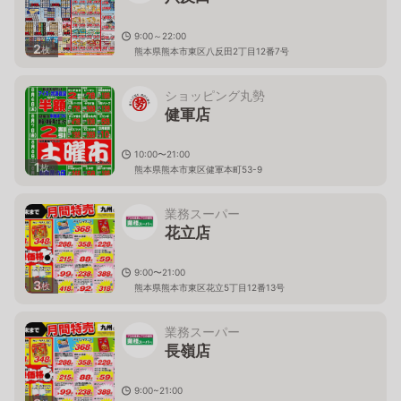
9:00～22:00
2
枚
熊本県熊本市東区八反田2丁目12番7号
ショッピング丸勢
健軍店
10:00〜21:00
1
枚
熊本県熊本市東区健軍本町53-9
業務スーパー
花立店
9:00〜21:00
3
枚
熊本県熊本市東区花立5丁目12番13号
業務スーパー
長嶺店
9:00~21:00