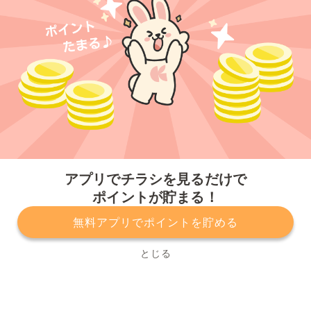
今すぐアプリをダウンロードする
アプリでチラシを見るだけで
ポイントが貯まる！
無料アプリでポイントを貯める
プライバシーポリシー
利用規約
運営会社
サービスに関してのお問い合わせ
チラシ掲載をお考えの方
とじる
Copyright© Kurashiru, Inc. All Rights Reserved.