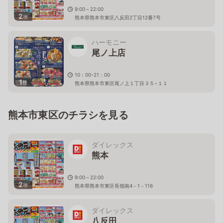
9:00～22:00
2
枚
熊本県熊本市東区八反田2丁目12番7号
ハーモニー
尾ノ上店
10：00-21：00
1
枚
熊本県熊本市東区尾ノ上１丁目３５−１１
熊本市東区のチラシを見る
ダイレックス
熊本
9:00～22:00
2
枚
熊本県熊本市東区長嶺南4－1－116
ダイレックス
八反田