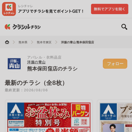
熊本県
熊本市東区
洋服の青山 熊本保田窪店
アパレル・衣料品店
洋服の青山
フォロー
熊本保田窪店のチラシ
最新のチラシ（全8枚）
最終更新：2026/08/06