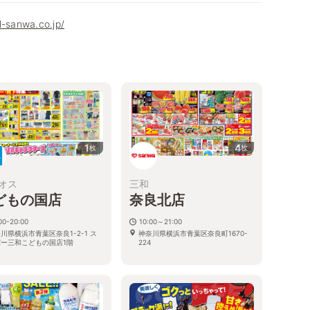
l-sanwa.co.jp/
1
4
枚
枚
オス
三和
どもの国店
奈良北店
00-20:00
10:00～21:00
川県横浜市青葉区奈良1-2-1 ス
神奈川県横浜市青葉区奈良町1670-
パー三和こどもの国店1階
224