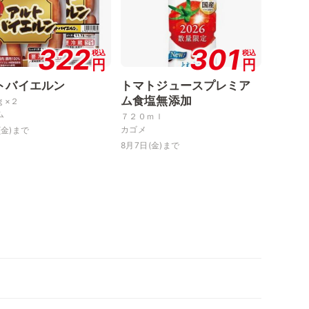
322
301
税込
税込
円
円
トバイエルン
トマトジュースプレミア
ム食塩無添加
ｇ×２
ム
７２０ｍｌ
カゴメ
(金)まで
8月7日(金)まで