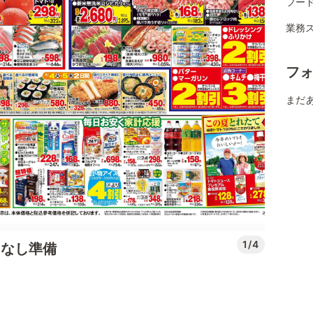
フード
業務
フ
まだ
1/4
もてなし準備