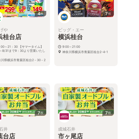
4
7
枚
枚
げや
ビッグ・エー
浜桂台店
横浜桂台
：00～21：30 【サマータイム】
9:00～21:00
6～8/31まで9：30より営業いたし
神奈川県横浜市青葉区桂台2-4-1
す
奈川県横浜市青葉区桂台2－30－2
る
7
7
枚
枚
石井
成城石井
葉台店
市ヶ尾店