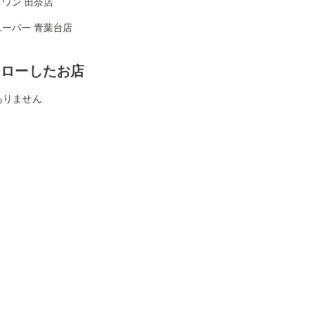
ワン 田奈店
スーパー 青葉台店
ォローしたお店
ありません