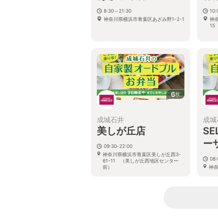
8:30～21:30
10:
神奈川県横浜市青葉区あざみ野1-2-1
神
1
6
枚
成城石井
成城
美しが丘店
SE
ー
09:30-22:00
神奈川県横浜市青葉区美しが丘西3-
08:
61-11 （美しが丘西地区センター
前）
神奈
2 
ザ1