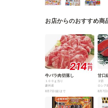
お店からのおすすめ商
214
税込
円
牛バラ肉切落し
甘口
１００ｇ当り
３切
豪州産
ロシア
8月7日(金)まで
8月7日