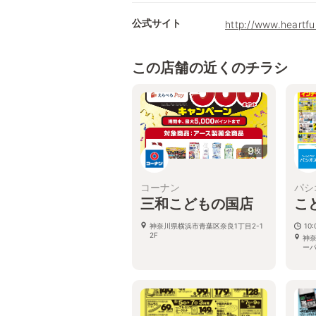
公式サイト
http://www.heartfu
この店舗の近くのチラシ
9
枚
コーナン
パシ
三和こどもの国店
こ
神奈川県横浜市青葉区奈良1丁目2-1
10:
2F
神奈
ー