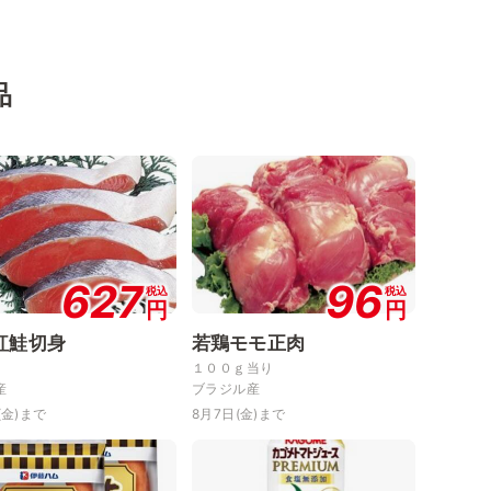
品
627
96
税込
税込
円
円
紅鮭切身
若鶏モモ正肉
１００ｇ当り
産
ブラジル産
(金)まで
8月7日(金)まで