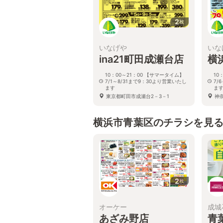
2
枚
いなげや
いな
ina21町田成瀬台店
横
10：00～21：00 【サマータイム】
10
7/1～8/31まで9：30より営業いたし
7/
ます
ま
東京都町田市成瀬台2－3－1
神
横浜市青葉区のチラシを見
2
枚
オーケー
成城
あざみ野店
青