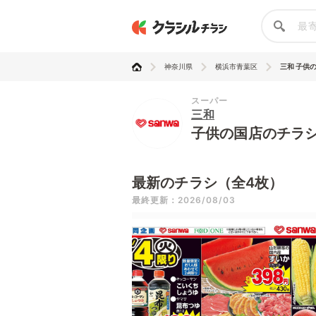
神奈川県
横浜市青葉区
三和 子供
スーパー
三和
子供の国店のチラ
最新のチラシ（全4枚）
最終更新：2026/08/03