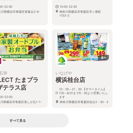
00-22:30
10:00-22:30
奈川県横浜市青葉区青葉台2-6-
神奈川県横浜市青葉区市ヶ尾町
5
1153-3
6
4
枚
枚
石井
いなげや
LECT たまプラ
横浜桂台店
ザテラス店
10：00～21：30 【サマータイム】
7/6～8/31まで9：30より営業いたし
00-22:00
ます
川県横浜市青葉区美しが丘1-1-
神奈川県横浜市青葉区桂台2－30－2
たまプラーザテラス ゲートプラ
F
すべて見る