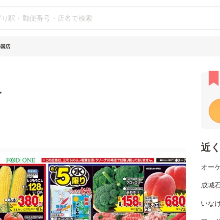
の国店
シ
近
オーケ
成城石
いなげ