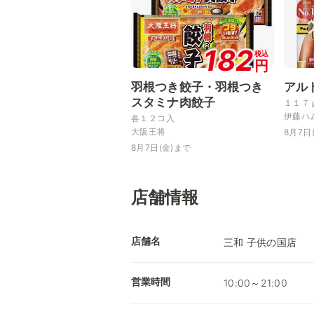
182
税込
円
羽根つき餃子・羽根つき
アル
スタミナ肉餃子
１１７
伊藤ハ
各１２コ入
大阪王将
8月7日
8月7日(金)まで
店舗情報
店舗名
三和 子供の国店
営業時間
10:00～21:00