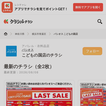
神奈川県
横浜市青葉区
パシオス こどもの国店
アパレル・衣料品店
パシオス
フォロー
こどもの国店のチラシ
最新のチラシ（全2枚）
最終更新：2026/08/08