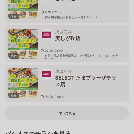
10:00-22:30
7
枚
神奈川県横浜市青葉区市ヶ尾町1153-3
成城石井
美しが丘店
09:30-22:00
6
神奈川県横浜市青葉区美しが丘西3-61-11 （美しが丘
枚
西地区センター前）
成城石井
SELECT たまプラーザテラ
ス店
6
枚
08:00-22:00
神奈川県横浜市青葉区美しが丘1-1-2 たまプラーザテ
ラス ゲートプラザ1F
すべて見る
パシオスのチラシを見る