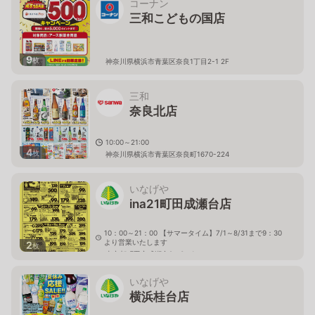
コーナン
三和こどもの国店
9
枚
神奈川県横浜市青葉区奈良1丁目2-1 2F
三和
奈良北店
10:00～21:00
4
枚
神奈川県横浜市青葉区奈良町1670-224
いなげや
ina21町田成瀬台店
10：00～21：00 【サマータイム】7/1～8/31まで9：30
より営業いたします
2
枚
東京都町田市成瀬台2－3－1
いなげや
横浜桂台店