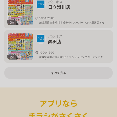
パシオス
日立滑川店
10:00-20:00
2
茨城県日立市滑川本町5-4-1 スーパーマルト滑川店とな
枚
り
パシオス
鉾田店
10:00-19:00
2
茨城県鉾田市塔ヶ崎1017-1 ショッピングガーデンアク
枚
ロス内
すべて見る