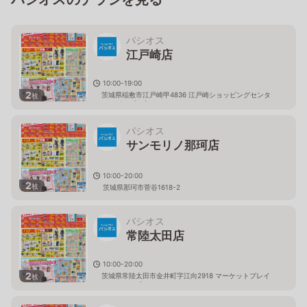
パシオス
江戸崎店
10:00-19:00
2
茨城県稲敷市江戸崎甲4836 江戸崎ショッピングセンタ
枚
ー（パンプ）内
パシオス
サンモリノ那珂店
10:00-20:00
2
枚
茨城県那珂市菅谷1618-2
パシオス
常陸太田店
10:00-20:00
2
茨城県常陸太田市金井町字江向2918 マーケットプレイ
枚
ス フェスタ内