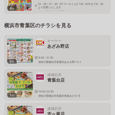
10：00～21：30 【サマータイム】7/6～8/31まで9：30
より営業いたします
4
枚
神奈川県横浜市青葉区桂台2－30－2
横浜市青葉区のチラシを見る
オーケー
あざみ野店
8:30～21:30
2
枚
神奈川県横浜市青葉区あざみ野1-2-1
成城石井
青葉台店
10:00-22:30
7
枚
神奈川県横浜市青葉区青葉台2-6-15
成城石井
市ヶ尾店