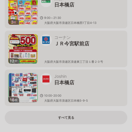
日本橋店
9:00～21:30
3
枚
大阪府大阪市浪速区日本橋西1丁目4-13
コーナン
ＪＲ今宮駅前店
12
枚
大阪府大阪市浪速区浪速東三丁目１番２０号
Joshin
日本橋店
10:00-20:00
16
枚
大阪府大阪市浪速区日本橋5-9-5
すべて見る