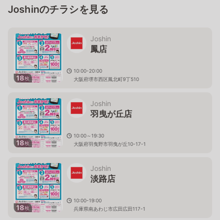
Joshinのチラシを見る
Joshin
鳳店
10:00-20:00
18
枚
大阪府堺市西区鳳北町9丁510
Joshin
羽曳が丘店
10:00～19:30
18
枚
大阪府羽曳野市羽曳が丘10-17-1
Joshin
淡路店
10:00-19:00
18
枚
兵庫県南あわじ市広田広田117-1