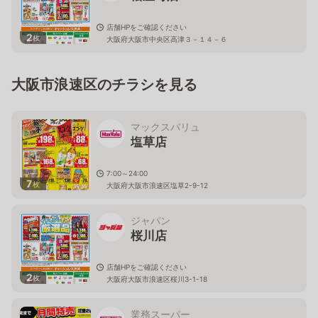
店舗HPをご確認ください
2
枚
大阪府大阪市中央区高津３－１４－６
大阪市浪速区のチラシを見る
マックスバリュ
塩草店
7:00～24:00
7
枚
大阪府大阪市浪速区塩草2-9-12
ジャパン
桜川店
店舗HPをご確認ください
2
枚
大阪府大阪市浪速区桜川3-1-18
業務スーパー