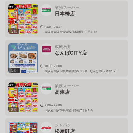
業務スーパー
日本橋店
9:00～21:30
3
枚
大阪府大阪市浪速区日本橋西1丁目4-13
成城石井
なんばCITY店
10:00-22:00
5
枚
大阪府大阪市中央区難波5-1-60 なんばCITY本館B2F
業務スーパー
高津店
9:00～22:00
3
枚
大阪府大阪市中央区日本橋2丁目1-9
ジャパン
松屋町店