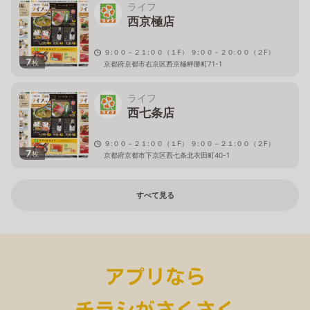
ライフ
西京極店
９:００－２１:００（１F） ９:００－２０:００（２F）
7
枚
京都府京都市右京区西京極畔勝町71-1
ライフ
西七条店
９:００－２１:００（１F） ９:００－２１:００（２F）
7
枚
京都府京都市下京区西七条北衣田町40-1
すべて見る