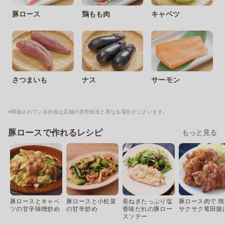
豚ロース
鶏もも肉
キャベツ
さつまいも
ナス
サーモン
※明細されている内容は店舗の実売状況と異なる場合がございます。
豚ロースで作れるレシピ
もっと見る
豚ロースとキャベ
豚ロースと小松菜
長ねぎたっぷり塩
豚ロース肉で 簡
ツの甘辛味噌炒め
の甘辛炒め
香味だれの豚ロー
サクサク竜田揚
スソテー