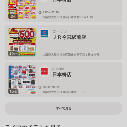
9:00～21:30
3
枚
大阪府大阪市浪速区日本橋西1丁目4-13
コーナン
ＪＲ今宮駅前店
12
枚
大阪府大阪市浪速区浪速東三丁目１番２０号
Joshin
日本橋店
10:00-20:00
15
枚
大阪府大阪市浪速区日本橋5-9-5
すべて見る