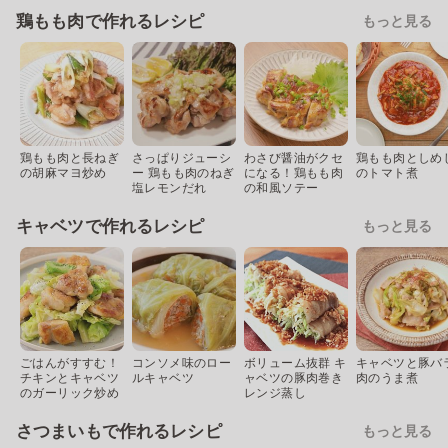
鶏もも肉で作れるレシピ
もっと見る
鶏もも肉と長ねぎ
さっぱりジューシ
わさび醤油がクセ
鶏もも肉としめ
の胡麻マヨ炒め
ー 鶏もも肉のねぎ
になる！鶏もも肉
のトマト煮
塩レモンだれ
の和風ソテー
キャベツで作れるレシピ
もっと見る
ごはんがすすむ！
コンソメ味のロー
ボリューム抜群 キ
キャベツと豚バ
チキンとキャベツ
ルキャベツ
ャベツの豚肉巻き
肉のうま煮
のガーリック炒め
レンジ蒸し
さつまいもで作れるレシピ
もっと見る