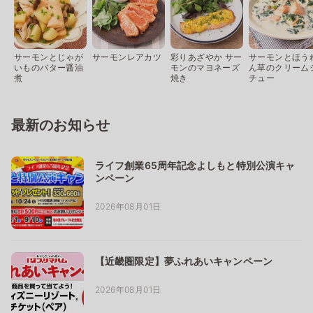
サーモンとじゃが
サーモンレアカツ
彩りあざやか サー
サーモンとほう
いものバター醤油
モンのマヨネーズ
ん草のクリーム
煮
焼き
チュー
最新のお知らせ
ライフ創業65周年記念よしもと特別公演キャ
ンペーン
2026年08月01日
【近畿圏限定】夢ふれあいキャンペーン
2026年08月01日