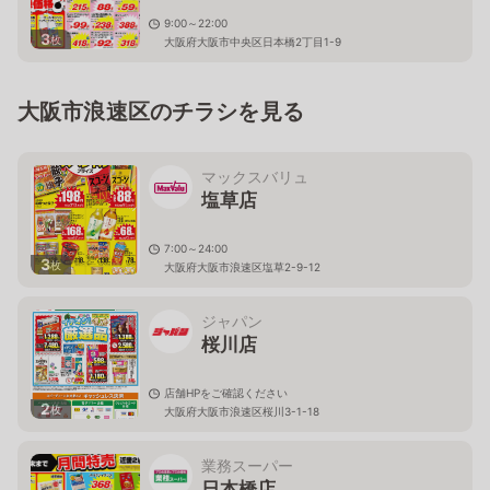
9:00～22:00
3
枚
大阪府大阪市中央区日本橋2丁目1-9
大阪市浪速区のチラシを見る
マックスバリュ
塩草店
7:00～24:00
3
枚
大阪府大阪市浪速区塩草2-9-12
ジャパン
桜川店
店舗HPをご確認ください
2
枚
大阪府大阪市浪速区桜川3-1-18
業務スーパー
日本橋店