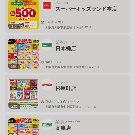
Joshin
スーパーキッズランド本店
10:00-20:00
1
枚
大阪府大阪市浪速区日本橋4-12-4
業務スーパー
日本橋店
9:00～21:30
3
枚
大阪府大阪市浪速区日本橋西1丁目4-13
ジャパン
松屋町店
店舗HPをご確認ください
2
枚
大阪府大阪市中央区高津３－１４－６
業務スーパー
高津店