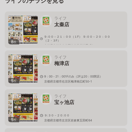
ライフのチラシを見る
ライフ
太秦店
９:００－２１：００（１F） ９:００－２０：００
（２・３F）
8
枚
京都府京都市右京区太秦安井池田町6
ライフ
梅津店
9：00－21：001Fのみ（2Fは20：00閉店）
5
枚
京都府京都市右京区梅津南広町50-1
ライフ
宝ヶ池店
９:３０－２０:００
5
枚
京都府京都市左京区岩倉東五田町64