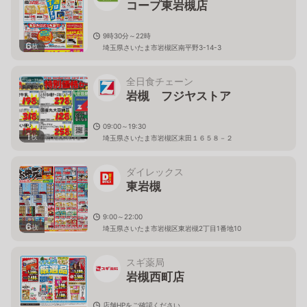
コープ東岩槻店
9時30分～22時
6
枚
埼玉県さいたま市岩槻区南平野3-14-3
全日食チェーン
岩槻 フジヤストア
09:00～19:30
1
枚
埼玉県さいたま市岩槻区末田１６５８－２
ダイレックス
東岩槻
9:00～22:00
6
枚
埼玉県さいたま市岩槻区東岩槻2丁目1番地10
スギ薬局
岩槻西町店
店舗HPをご確認ください