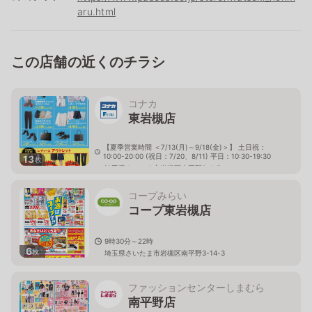
aru.html
この店舗の近くのチラシ
コナカ
東岩槻店
【夏季営業時間 ＜7/13(月)～9/18(金)＞】 土日祝：
10:00-20:00 (祝日：7/20、8/11) 平日：10:30-19:30
13
枚
埼玉県さいたま市岩槻区南平野2-1-7
コープみらい
コープ東岩槻店
9時30分～22時
6
枚
埼玉県さいたま市岩槻区南平野3-14-3
ファッションセンターしまむら
南平野店