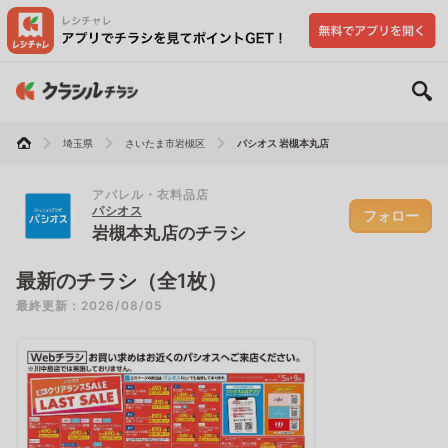
埼玉県
さいたま市岩槻区
パシオス 岩槻本丸店
アパレル・衣料品店
パシオス
フォロー
岩槻本丸店のチラシ
最新のチラシ（全1枚）
最終更新：2026/08/05