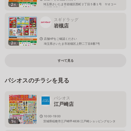
2
埼玉県さいたま市岩槻区西町２丁目５番１号 ヤオコー
枚
岩槻西町店内１階
スギドラッグ
岩槻店
店舗HPをご確認ください
2
枚
埼玉県さいたま市岩槻区上野二丁目8番7号
すべて見る
パシオスのチラシを見る
パシオス
江戸崎店
10:00-19:00
1
茨城県稲敷市江戸崎甲4836 江戸崎ショッピングセンタ
枚
ー（パンプ）内