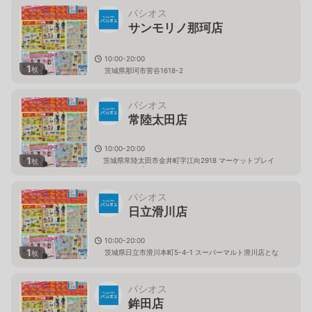
パシオス
サンモリノ那珂店
10:00-20:00
1
枚
茨城県那珂市菅谷1618-2
パシオス
常陸太田店
10:00-20:00
1
茨城県常陸太田市金井町字江向2918 マーケットプレイ
枚
ス フェスタ内
パシオス
日立滑川店
10:00-20:00
1
茨城県日立市滑川本町5-4-1 スーパーマルト滑川店とな
枚
り
パシオス
鉾田店