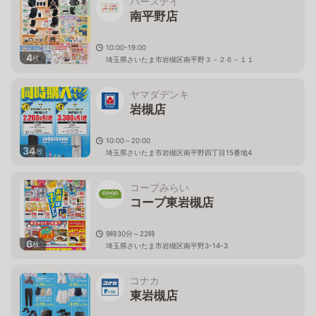
バースデイ
南平野店
10:00-19:00
4
枚
埼玉県さいたま市岩槻区南平野３－２６－１１
ヤマダデンキ
岩槻店
10:00～20:00
34
枚
埼玉県さいたま市岩槻区南平野四丁目15番地4
コープみらい
コープ東岩槻店
9時30分～22時
6
枚
埼玉県さいたま市岩槻区南平野3-14-3
コナカ
東岩槻店