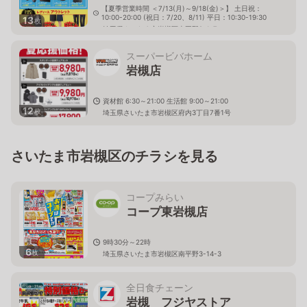
【夏季営業時間 ＜7/13(月)～9/18(金)＞】 土日祝：
10:00-20:00 (祝日：7/20、8/11) 平日：10:30-19:30
13
枚
埼玉県さいたま市岩槻区南平野2-1-7
スーパービバホーム
岩槻店
資材館 6:30～21:00 生活館 9:00～21:00
12
枚
埼玉県さいたま市岩槻区府内3丁目7番1号
さいたま市岩槻区のチラシを見る
コープみらい
コープ東岩槻店
9時30分～22時
6
枚
埼玉県さいたま市岩槻区南平野3-14-3
全日食チェーン
岩槻 フジヤストア