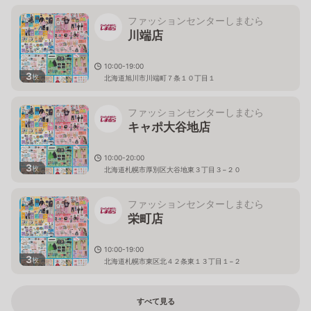
ファッションセンターしまむら
川端店
10:00-19:00
3
枚
北海道旭川市川端町７条１０丁目１
ファッションセンターしまむら
キャポ大谷地店
10:00-20:00
3
枚
北海道札幌市厚別区大谷地東３丁目３−２０
ファッションセンターしまむら
栄町店
10:00-19:00
3
枚
北海道札幌市東区北４２条東１３丁目１−２
すべて見る