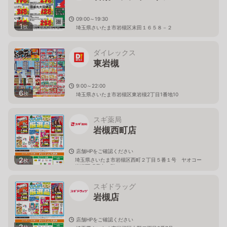
09:00～19:30
1
枚
埼玉県さいたま市岩槻区末田１６５８－２
ダイレックス
東岩槻
9:00～22:00
6
枚
埼玉県さいたま市岩槻区東岩槻2丁目1番地10
スギ薬局
岩槻西町店
店舗HPをご確認ください
2
埼玉県さいたま市岩槻区西町２丁目５番１号 ヤオコー
枚
岩槻西町店内１階
スギドラッグ
岩槻店
店舗HPをご確認ください
2
枚