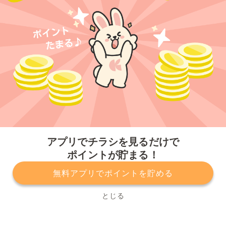
今すぐアプリをダウンロードする
アプリでチラシを見るだけで
ポイントが貯まる！
無料アプリでポイントを貯める
プライバシーポリシー
利用規約
運営会社
サービスに関してのお問い合わせ
チラシ掲載をお考えの方
とじる
Copyright© Kurashiru, Inc. All Rights Reserved.