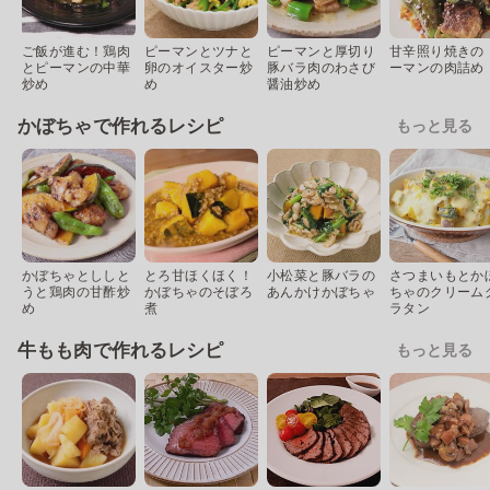
ご飯が進む！鶏肉
ピーマンとツナと
ピーマンと厚切り
甘辛照り焼きの 
とピーマンの中華
卵のオイスター炒
豚バラ肉のわさび
ーマンの肉詰め
炒め
め
醤油炒め
かぼちゃで作れるレシピ
もっと見る
かぼちゃとししと
とろ甘ほくほく！
小松菜と豚バラの
さつまいもとか
うと鶏肉の甘酢炒
かぼちゃのそぼろ
あんかけかぼちゃ
ちゃのクリーム
め
煮
ラタン
牛もも肉で作れるレシピ
もっと見る