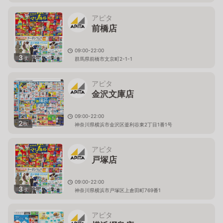
アピタ
前橋店
09:00-22:00
3
枚
群馬県前橋市文京町2-1-1
アピタ
金沢文庫店
09:00-22:00
2
枚
神奈川県横浜市金沢区釜利谷東2丁目1番1号
アピタ
戸塚店
09:00-22:00
3
枚
神奈川県横浜市戸塚区上倉田町769番1
アピタ