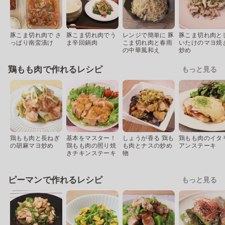
豚こま切れ肉で さ
豚こま切れ肉でう
レンジで簡単に 豚
豚こま切れ肉と
っぱり南蛮漬け
ま辛回鍋肉
こま切れ肉と春雨
いたけのマヨ焼
の中華風和え
炒め
鶏もも肉で作れるレシピ
もっと見る
鶏もも肉と長ねぎ
基本をマスター！
しょうが香る 鶏も
鶏もも肉のイタ
の胡麻マヨ炒め
鶏もも肉の照り焼
も肉とナスの炒め
アンステーキ
きチキンステーキ
物
ピーマンで作れるレシピ
もっと見る