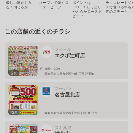
優しい味がしみ
オーブンで焼くロ
ポイントは
チョコレートソ
る！肉じゃが
ーストビーフ
○○！！しっとり
スで食べる牛も
やわらかロースト
肉のステーキ
ビーフ
この店舗の近くのチラシ
フィール
エクボ辻町店
10時～20時
2
枚
愛知県名古屋市北区辻町1丁目37番地
コーナン
名古屋北店
12
枚
愛知県名古屋市北区安井四丁目1番32号
スギ薬局