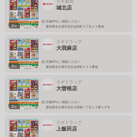
スギ薬局
城北店
店舗HPをご確認ください
2
枚
愛知県名古屋市北区金田町３丁目２２番地
スギドラッグ
大我麻店
店舗HPをご確認ください
2
枚
愛知県名古屋市北区会所町２２４番地
スギドラッグ
大曽根店
店舗HPをご確認ください
2
枚
愛知県名古屋市北区大曽根一丁目２２番４６号
スギドラッグ
上飯田店