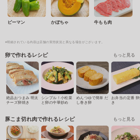
ピーマン
かぼちゃ
牛もも肉
※明細されている内容は店舗の実売状況と異なる場合がございます。
卵で作れるレシピ
もっと見る
絶品おつまみ 明太
シンプル！小松菜
めんつゆで簡単 だ
お弁当の定番 卵
チーズ卵焼き
と卵の中華炒め
し巻き卵
き
豚こま切れ肉で作れるレシピ
もっと見る