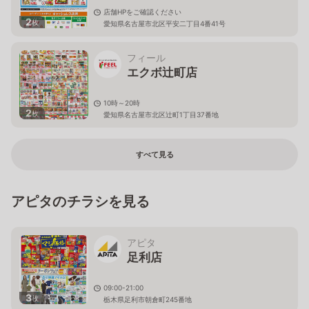
店舗HPをご確認ください
2
枚
愛知県名古屋市北区平安二丁目4番41号
フィール
エクボ辻町店
10時～20時
2
枚
愛知県名古屋市北区辻町1丁目37番地
すべて見る
アピタのチラシを見る
アピタ
足利店
09:00-21:00
3
枚
栃木県足利市朝倉町245番地