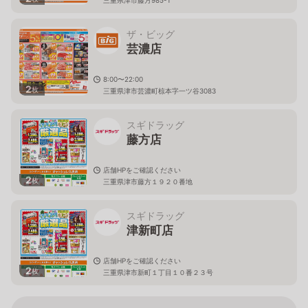
ザ・ビッグ
芸濃店
8:00〜22:00
2
枚
三重県津市芸濃町椋本字一ツ谷3083
スギドラッグ
藤方店
店舗HPをご確認ください
2
枚
三重県津市藤方１９２０番地
スギドラッグ
津新町店
店舗HPをご確認ください
2
枚
三重県津市新町１丁目１０番２３号