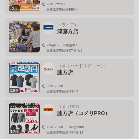
9:00〜22:00
2
枚
三重県津市藤方985-1
トライアル
津藤方店
24時間（一部店舗除く）
10
枚
三重県津市藤方571番地１
コメリハード＆グリーン
藤方店
9:00-20:00
48
枚
三重県津市藤方1894-1
コメリPRO
藤方店（コメリPRO）
7:00-20:00 9/6は9:00-
17
枚
三重県津市藤方1894番地1