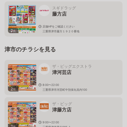
スギドラッグ
藤方店
店舗HPをご確認ください
2
枚
三重県津市藤方１９２０番地
津市のチラシを見る
ザ・ビッグエクストラ
津河芸店
8:00〜22:00
2
枚
三重県津市河芸町中別保丸垣内100
ザ・ビッグ
津藤方店
9:00〜22:00
2
枚
三重県津市藤方985-1