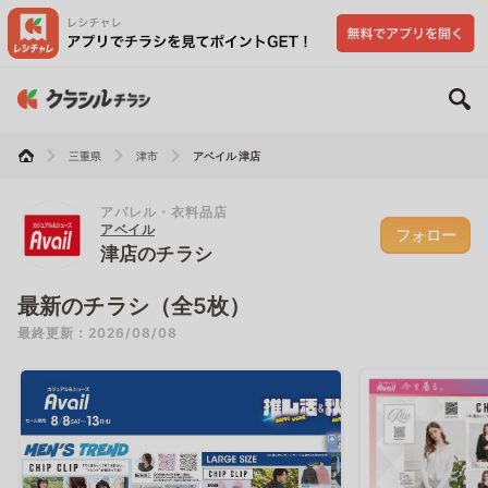
三重県
津市
アベイル 津店
アパレル・衣料品店
アベイル
フォロー
津店のチラシ
最新のチラシ（全5枚）
最終更新：2026/08/08