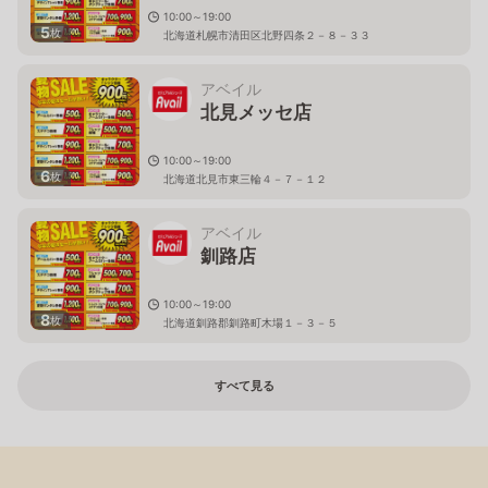
10:00～19:00
5
枚
北海道札幌市清田区北野四条２－８－３３
アベイル
北見メッセ店
10:00～19:00
6
枚
北海道北見市東三輪４－７－１２
アベイル
釧路店
10:00～19:00
8
枚
北海道釧路郡釧路町木場１－３－５
すべて見る