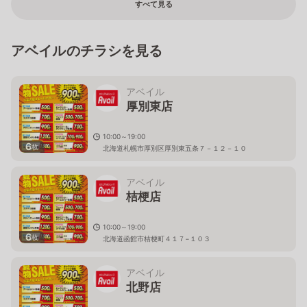
すべて見る
アベイルのチラシを見る
アベイル
厚別東店
10:00～19:00
6
枚
北海道札幌市厚別区厚別東五条７－１２－１０
アベイル
桔梗店
10:00～19:00
6
枚
北海道函館市桔梗町４１７−１０３
アベイル
北野店