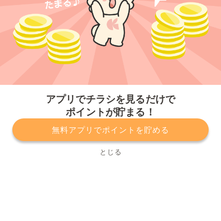
今すぐアプリをダウンロードする
アプリでチラシを見るだけで
ポイントが貯まる！
無料アプリでポイントを貯める
プライバシーポリシー
利用規約
運営会社
サービスに関してのお問い合わせ
チラシ掲載をお考えの方
とじる
Copyright© Kurashiru, Inc. All Rights Reserved.