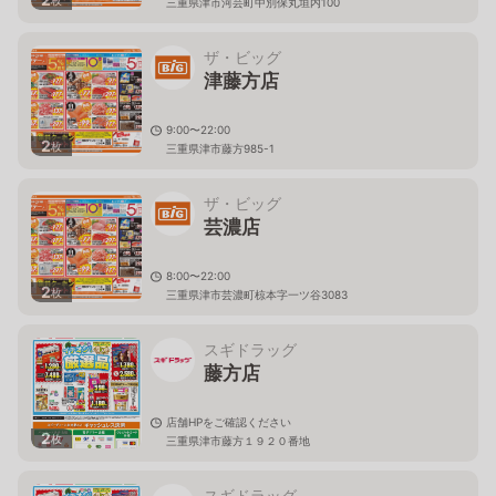
枚
三重県津市河芸町中別保丸垣内100
ザ・ビッグ
津藤方店
9:00〜22:00
2
枚
三重県津市藤方985-1
ザ・ビッグ
芸濃店
8:00〜22:00
2
枚
三重県津市芸濃町椋本字一ツ谷3083
スギドラッグ
藤方店
店舗HPをご確認ください
2
枚
三重県津市藤方１９２０番地
スギドラッグ