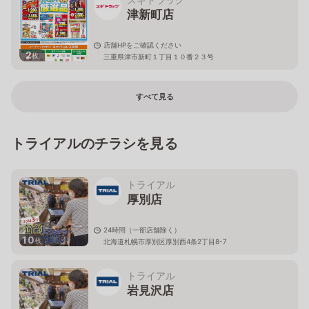
津新町店
店舗HPをご確認ください
2
枚
三重県津市新町１丁目１０番２３号
すべて見る
トライアルのチラシを見る
トライアル
厚別店
24時間（一部店舗除く）
10
枚
北海道札幌市厚別区厚別西4条2丁目8-7
トライアル
岩見沢店