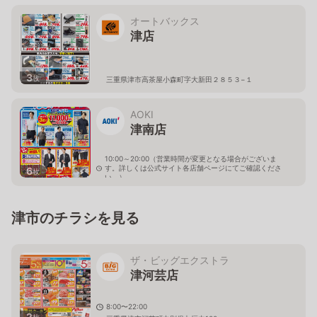
オートバックス
津店
3
枚
三重県津市高茶屋小森町字大新田２８５３−１
AOKI
津南店
10:00～20:00（営業時間が変更となる場合がございま
す。詳しくは公式サイト各店舗ページにてご確認くださ
6
枚
い。）
三重県津市高茶屋小森町字水合431-1
津市のチラシを見る
ザ・ビッグエクストラ
津河芸店
8:00〜22:00
2