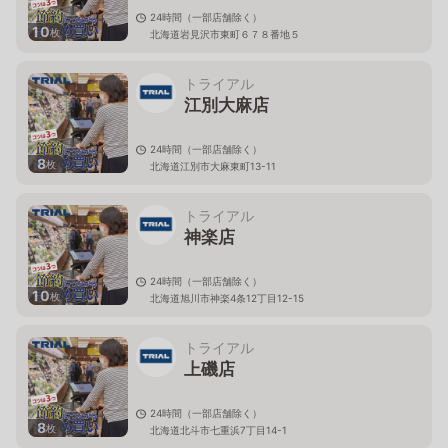
24時間（一部店舗除く）
10
枚
北海道岩見沢市東町６７８番地５
トライアル
江別大麻店
24時間（一部店舗除く）
8
枚
北海道江別市大麻東町13-11
トライアル
神楽店
24時間（一部店舗除く）
10
枚
北海道旭川市神楽4条12丁目12-15
トライアル
上磯店
24時間（一部店舗除く）
8
枚
北海道北斗市七重浜7丁目14-1