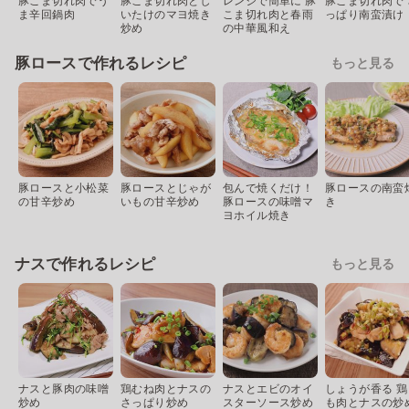
豚こま切れ肉でう
豚こま切れ肉とし
レンジで簡単に 豚
豚こま切れ肉で 
ま辛回鍋肉
いたけのマヨ焼き
こま切れ肉と春雨
っぱり南蛮漬け
炒め
の中華風和え
豚ロースで作れるレシピ
もっと見る
豚ロースと小松菜
豚ロースとじゃが
包んで焼くだけ！
豚ロースの南蛮
の甘辛炒め
いもの甘辛炒め
豚ロースの味噌マ
き
ヨホイル焼き
ナスで作れるレシピ
もっと見る
ナスと豚肉の味噌
鶏むね肉とナスの
ナスとエビのオイ
しょうが香る 鶏
炒め
さっぱり炒め
スターソース炒め
も肉とナスの炒