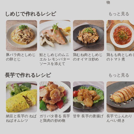
物
しめじで作れるレシピ
もっと見る
豚バラ肉としめじ
鮭としめじのムニ
鶏むね肉としめじ
鶏もも肉としめ
の卵とじ
エル レモンバター
のオイマヨ炒め
のトマト煮
ソースを添えて
長芋で作れるレシピ
もっと見る
納豆と長芋の ねば
ガリバタ香る 長芋
甘辛 長芋の唐揚げ
長芋でふんわり 
ねばオムレツ
と鶏肉の炒め物
んぺい焼き