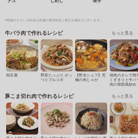
ナス
しめじ
長芋
※明細されている内容は店舗の実売状況と異なる場合がございます。
牛バラ肉で作れるレシピ
もっと見る
肉豆腐
野菜たっぷり がっ
【野永シェフ】究
焼肉のタレで簡
つりプルコギ
極の肉じゃが
くずきりと牛バ
肉の韓国風炒め
豚こま切れ肉で作れるレシピ
もっと見る