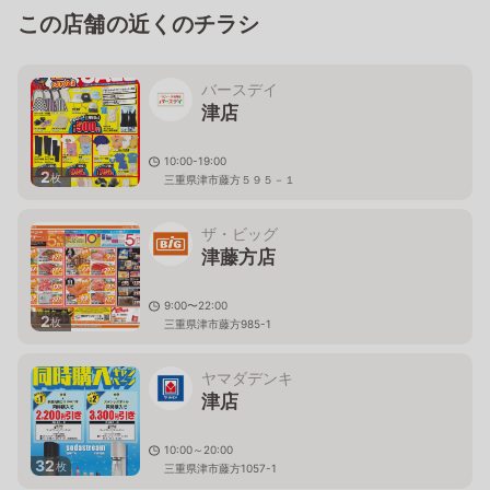
この店舗の近くのチラシ
バースデイ
津店
10:00-19:00
2
枚
三重県津市藤方５９５－１
ザ・ビッグ
津藤方店
9:00〜22:00
2
枚
三重県津市藤方985-1
ヤマダデンキ
津店
10:00～20:00
32
枚
三重県津市藤方1057-1