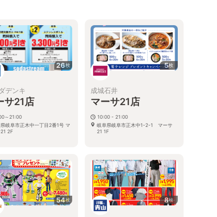
26
5
枚
枚
ダデンキ
成城石井
ーサ21店
マーサ21店
00～21:00
10:00 - 21:00
県岐阜市正木中一丁目2番1号 マ
岐阜県岐阜市正木中1-2-1 マーサ
21 2F
21 1F
54
8
枚
枚