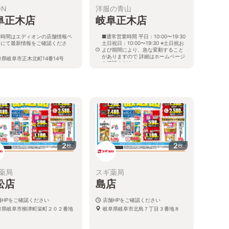
ON
洋服の青山
阜正木店
岐阜正木店
業時間はエディオンの店舗情報ペ
■通常営業時間 平日：10:00〜19:30
ジにて最新情報をご確認くださ
土日祝日：10:00〜19:30 ※土日祝お
。
よび期間により、急な変動すること
がありますので 詳細はホームページ
阜県岐阜市正木北町14番14号
を確認ください
岐阜県岐阜市正木北町14番43号
2
2
枚
枚
薬局
スギ薬局
松店
島店
舗HPをご確認ください
店舗HPをご確認ください
阜県岐阜市柳津町栄町２０２番地
岐阜県岐阜市北島７丁目３番地８