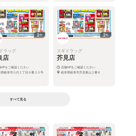
2
2
枚
枚
ドラッグ
スギドラッグ
良店
芥見店
舗HPをご確認ください
店舗HPをご確認ください
阜県岐阜市八代１丁目６番２０号
岐阜県岐阜市芥見東山２番６
すべて見る