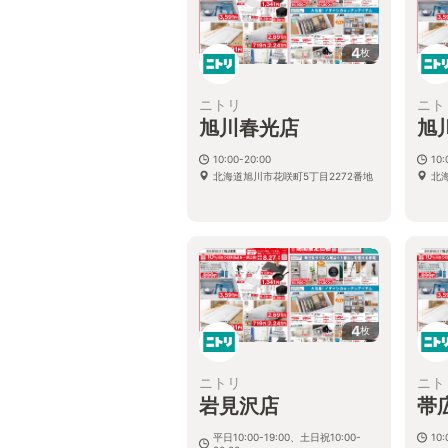
4
枚
ニトリ
ニト
旭川春光店
旭
10:00-20:00
10:
北海道旭川市花咲町5丁目2272番地
北海
4
枚
ニトリ
ニト
岩見沢店
帯
平日10:00-19:00、土日祝10:00-
10: