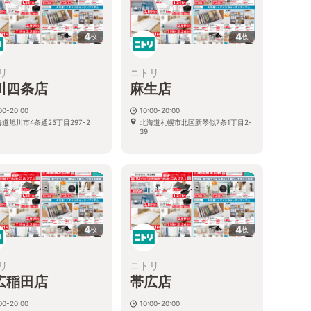
4
4
枚
枚
リ
ニトリ
川四条店
麻生店
00-20:00
10:00-20:00
道旭川市4条通25丁目297-2
北海道札幌市北区新琴似7条1丁目2-
39
4
4
枚
枚
リ
ニトリ
広稲田店
帯広店
00-20:00
10:00-20:00