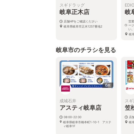
スギドラッグ
EDI
岐阜正木店
岐
店舗HPをご確認ください
営
ー
岐阜県岐阜市正木1257番地2
い
岐
岐阜市のチラシを見る
6
枚
成城石井
スギ
アスティ岐阜店
笠
08:00-22:30
店
岐阜県岐阜市橋本町1-10-1 アステ
岐
ィ岐阜1F