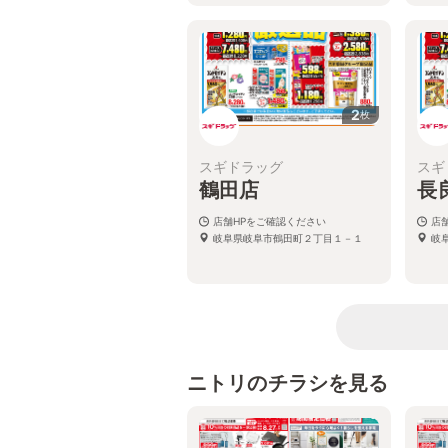
2
枚
スギドラッグ
スギ
鶴田店
長
店舗HPをご確認ください
店
岐阜県岐阜市鶴田町２丁目１－１
岐
ニトリのチラシを見る