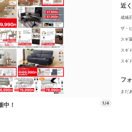
近
成城石
ザ・
スギ薬
スギド
スギド
フ
まだ
1/4
開催中！