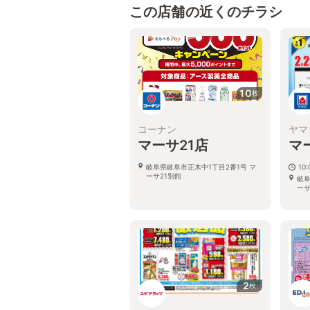
この店舗の近くのチラシ
10
枚
コーナン
ヤマ
マーサ21店
マ
岐阜県岐阜市正木中1丁目2番1号 マ
10:
ーサ21別館
岐阜
ーサ
2
枚