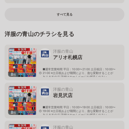
栃木県宇都宮市山本1-3-28
すべて見る
洋服の青山のチラシを見る
洋服の青山
アリオ札幌店
■通常営業時間 平日：10:00〜21:00 土日祝日：10:00〜
21:00 ※土日祝および期間により、急な変動することが
8
枚
ありますので 詳細はホームページを確認ください
北海道札幌市東区北七条東九丁目2番20号 アリオ札幌
３階
洋服の青山
岩見沢店
■通常営業時間 平日：10:00〜19:00 土日祝日：10:00〜
19:00 ※土日祝および期間により、急な変動することが
8
枚
ありますので 詳細はホームページを確認ください
北海道岩見沢市大和二条八丁目6番地
洋服の青山