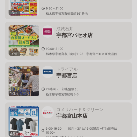
9:30～21:00
6
枚
栃木県宇都宮市鶴田町861番地
成城石井
宇都宮パセオ店
10:00-21:00
7
枚
栃木県宇都宮市川向町1-23 宇都宮パセオ1F食品館
トライアル
宇都宮店
24時間（一部店舗除く）
10
枚
栃木県宇都宮市睦町5-5
コメリハード＆グリーン
宇都宮山本店
9:00-19:30 10月～3月は19:00閉店 ※灯油販売は
10:00～
45
枚