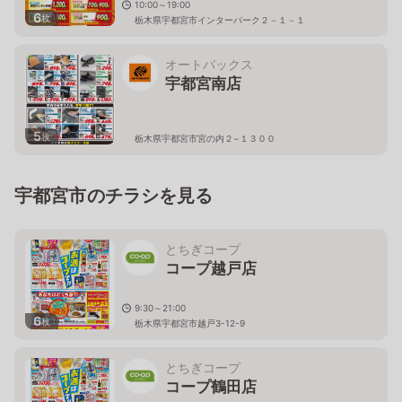
10:00～19:00
6
枚
栃木県宇都宮市インターパーク２－１－１
オートバックス
宇都宮南店
5
枚
栃木県宇都宮市宮の内２−１３００
宇都宮市のチラシを見る
とちぎコープ
コープ越戸店
9:30～21:00
6
枚
栃木県宇都宮市越戸3-12-9
とちぎコープ
コープ鶴田店