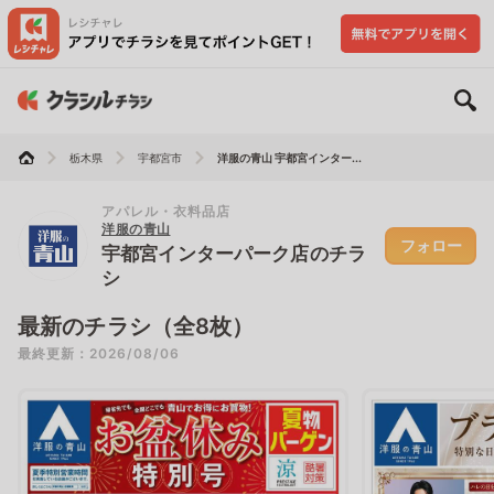
栃木県
宇都宮市
洋服の青山 宇都宮インター...
アパレル・衣料品店
洋服の青山
フォロー
宇都宮インターパーク店のチラ
シ
最新のチラシ（全8枚）
最終更新：2026/08/06