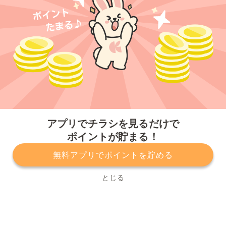
今すぐアプリをダウンロードする
アプリでチラシを見るだけで
ポイントが貯まる！
無料アプリでポイントを貯める
プライバシーポリシー
利用規約
運営会社
サービスに関してのお問い合わせ
チラシ掲載をお考えの方
とじる
Copyright© Kurashiru, Inc. All Rights Reserved.