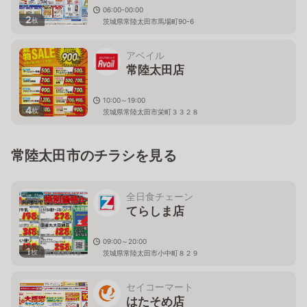
06:00-00:00
2
枚
茨城県常陸太田市馬場町90-6
アベイル
常陸太田店
10:00～19:00
4
枚
茨城県常陸太田市栄町３３２８
常陸太田市のチラシを見る
全日食チェーン
てらしま店
09:00～20:00
1
枚
茨城県常陸太田市小中町８２９
セイコーマート
はたそめ店