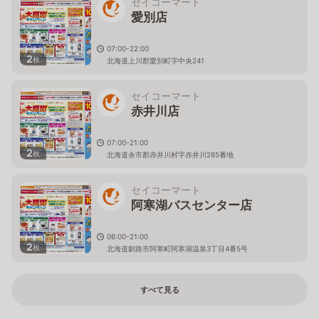
セイコーマート
愛別店
07:00-22:00
2
枚
北海道上川郡愛別町字中央241
セイコーマート
赤井川店
07:00-21:00
2
枚
北海道余市郡赤井川村字赤井川285番地
セイコーマート
阿寒湖バスセンター店
06:00-21:00
2
枚
北海道釧路市阿寒町阿寒湖温泉3丁目4番5号
すべて見る