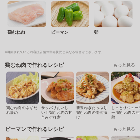
鶏むね肉
ピーマン
卵
※明細されている内容は店舗の実売状況と異なる場合がございます。
鶏むね肉で作れるレシピ
もっと見る
鶏むね肉のネギだ
サッパリおいし
新玉ねぎたっぷり
しっとりジュー
れ炒め
い！鶏むね肉の甘
鶏むね肉の南蛮漬
ー 鶏むね肉の油
辛みぞれ煮
け
鶏
ピーマンで作れるレシピ
もっと見る