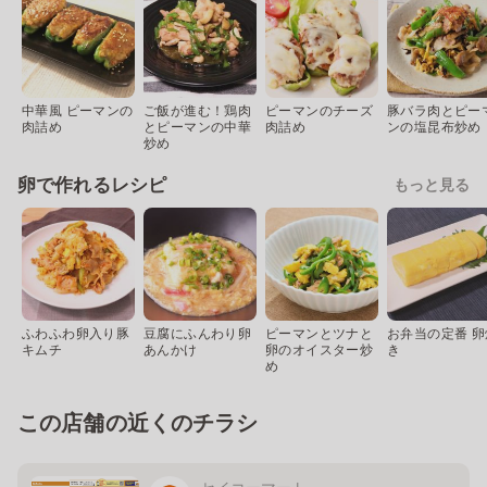
中華風 ピーマンの
ご飯が進む！鶏肉
ピーマンのチーズ
豚バラ肉とピー
肉詰め
とピーマンの中華
肉詰め
ンの塩昆布炒め
炒め
卵で作れるレシピ
もっと見る
ふわふわ卵入り豚
豆腐にふんわり卵
ピーマンとツナと
お弁当の定番 卵
キムチ
あんかけ
卵のオイスター炒
き
め
この店舗の近くのチラシ