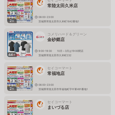
セイコーマート
常陸太田久米店
06:00-23:00
2
枚
茨城県常陸太田市久米町1842番地1
コメリハード＆グリーン
金砂郷店
9:00-19:30 10月～3月は19:00閉店
44
枚
茨城県常陸太田市久米町232
セイコーマート
常福地店
06:00-23:00
2
枚
茨城県常陸太田市常福地町字中軍491番地1
セイコーマート
まいづる店